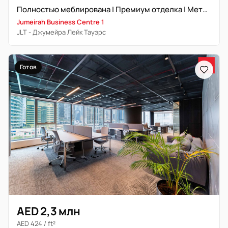
Полностью меблирована | Премиум отделка | Метро
Jumeirah Business Centre 1
JLT - Джумейра Лейк Тауэрс
Готов
AED 2,3 млн
AED 424 / ft²