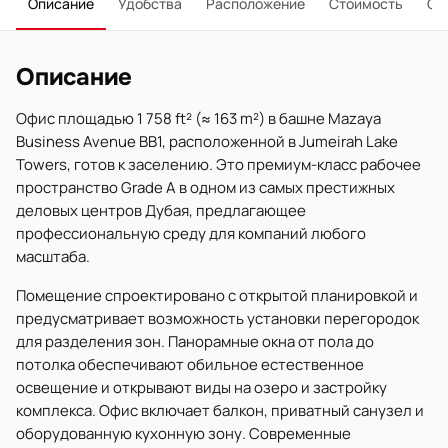
Описание
Удобства
Расположение
Стоимость
О 
Описание
Офис площадью 1 758 ft² (≈ 163 m²) в башне Mazaya
Business Avenue BB1, расположенной в Jumeirah Lake
Towers, готов к заселению. Это премиум-класс рабочее
пространство Grade A в одном из самых престижных
деловых центров Дубая, предлагающее
профессиональную среду для компаний любого
масштаба.
Помещение спроектировано с открытой планировкой и
предусматривает возможность установки перегородок
для разделения зон. Панорамные окна от пола до
потолка обеспечивают обильное естественное
освещение и открывают виды на озеро и застройку
комплекса. Офис включает балкон, приватный санузел и
оборудованную кухонную зону. Современные