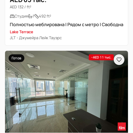
AED 132 / ft²
Студия
1
492 ft²
Полностью меблирована | Рядом с метро | Свободна
Lake Terrace
JLT - Джумейра Лейк Тауэрс
−AED 11 тыс.
Готов