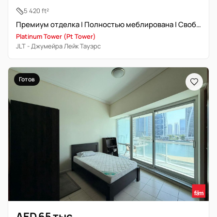
5 420 ft²
Премиум отделка | Полностью меблирована | Свободна | DMCC
Platinum Tower (Pt Tower)
JLT - Джумейра Лейк Тауэрс
Готов
AED 65 тыс.