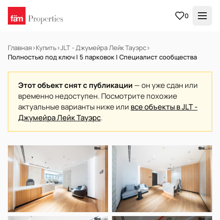
0
Главная
›
Купить
›
JLT - Джумейра Лейк Тауэрс
›
Полностью под ключ | 5 парковок | Специалист сообщества
Этот объект снят с публикации
— он уже сдан или
временно недоступен. Посмотрите похожие
актуальные варианты ниже или
все объекты в JLT -
Джумейра Лейк Тауэрс
.
В АРЕНДУ
Готов к заселению