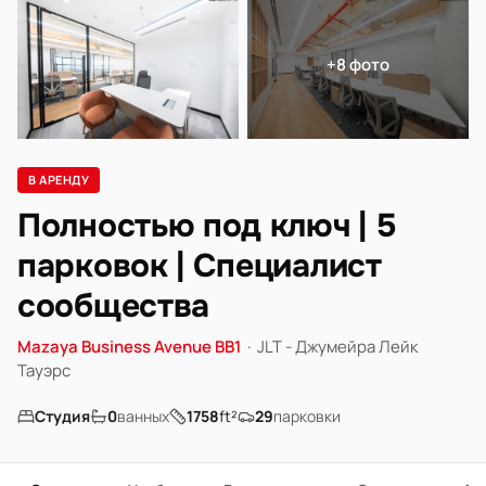
+8 фото
В АРЕНДУ
Полностью под ключ | 5
парковок | Специалист
сообщества
Mazaya Business Avenue BB1
·
JLT - Джумейра Лейк
Тауэрс
Студия
0
ванных
1758
ft²
29
парковки