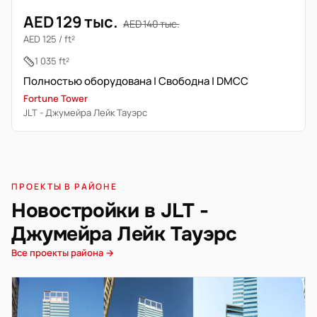
AED 129 тыс.
AED 140 тыс.
AED 125 / ft²
1 035 ft²
Полностью оборудована | Свободна | DMCC
Fortune Tower
JLT - Джумейра Лейк Тауэрс
ПРОЕКТЫ В РАЙОНЕ
Новостройки в JLT -
Джумейра Лейк Тауэрс
Все проекты района →