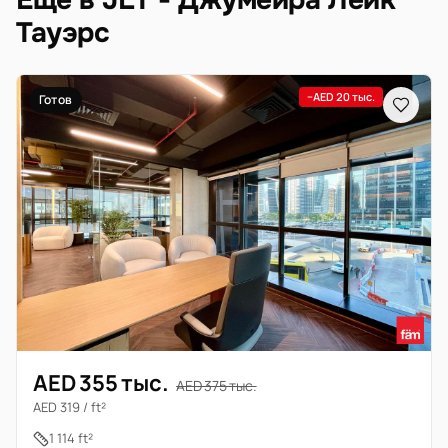
Ещё в JLT - Джумейра Лейк
Тауэрс
−AED 20 тыс.
Готов
AED 355 тыс.
AED 375 тыс.
AED 319 / ft²
1 114 ft²