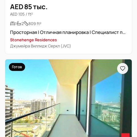
AED 85 тыс.
AED 105 / ft²
1
2
809 ft²
Просторная | Отличная планировка | Специалист по недвижимости
Stonehenge Residences
Джумейра Виллидж Серкл (JVC)
Готов