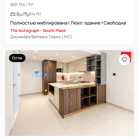
AED 154 / ft²
1
2
814 ft²
Полностью меблирована | Люкс-здание | Свободна
The Autograph - South Place
Джумейра Виллидж Серкл (JVC)
Готов