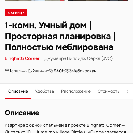
В АРЕНДУ
1-комн. Умный дом |
Просторная планировка |
Полностью меблирована
Binghatti Corner
·
Джумейра Виллидж Серкл (JVC)
1
спальни
2
ванных
940
ft²
Меблирован
Описание
Удобства
Расположение
Стоимость
О 
Описание
Квартира с одной спальней в проекте Binghatti Corner —
Дистрикт 10 — Jumeirah Village Circle (JVC) предлагается