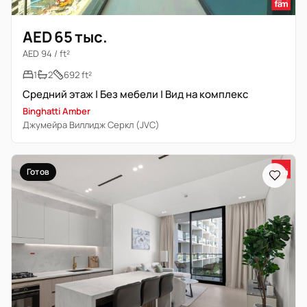
AED 65 тыс.
AED 94 / ft²
1
2
692 ft²
Средний этаж | Без мебели | Вид на комплекс
Binghatti Amber
Джумейра Виллидж Серкл (JVC)
Готов