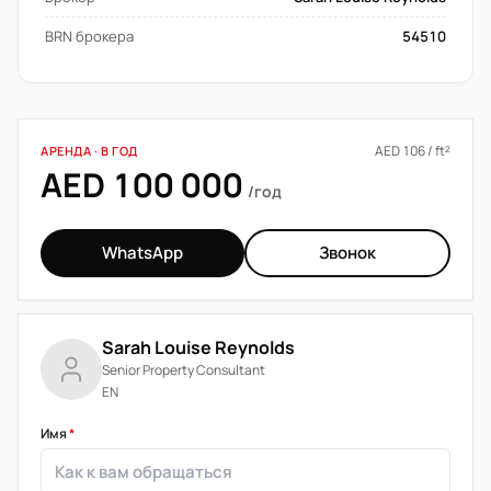
BRN брокера
54510
AED 106 / ft²
АРЕНДА · В ГОД
AED 100 000
/год
WhatsApp
Звонок
Sarah Louise Reynolds
Senior Property Consultant
EN
Имя
*