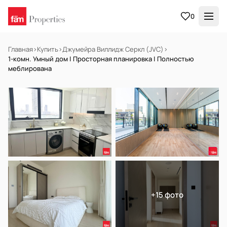
0
Главная
›
Купить
›
Джумейра Виллидж Серкл (JVC)
›
1-комн. Умный дом | Просторная планировка | Полностью
меблирована
В АРЕНДУ
Готов к заселению
+15 фото