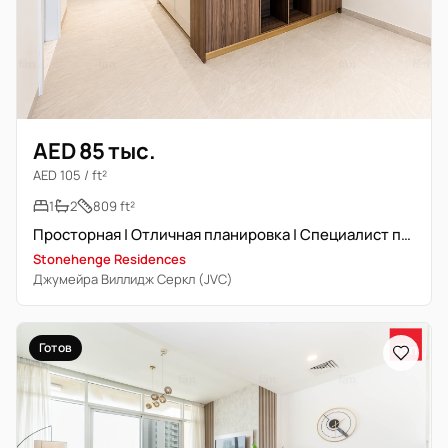
AED 85 тыс.
AED 105 / ft²
1
2
809 ft²
Просторная | Отличная планировка | Специалист по недвижимости
Stonehenge Residences
Джумейра Виллидж Серкл (JVC)
Готов