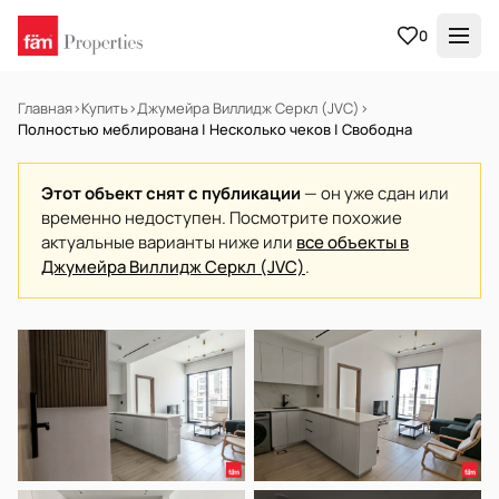
0
Главная
›
Купить
›
Джумейра Виллидж Серкл (JVC)
›
Полностью меблирована | Несколько чеков | Свободна
Этот объект снят с публикации
— он уже сдан или
временно недоступен. Посмотрите похожие
актуальные варианты ниже или
все объекты в
Джумейра Виллидж Серкл (JVC)
.
В АРЕНДУ
Готов к заселению