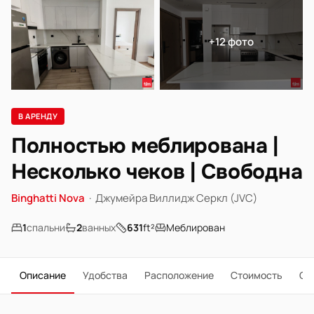
+12 фото
В АРЕНДУ
Полностью меблирована |
Несколько чеков | Свободна
Binghatti Nova
·
Джумейра Виллидж Серкл (JVC)
1
спальни
2
ванных
631
ft²
Меблирован
Описание
Удобства
Расположение
Стоимость
О 