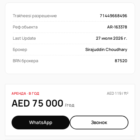
Trakheesi разрешение
71449668496
Реф объекта
AR-163378
Last Update
27 июля 2026 г.
Брокер
Sirajuddin Choudhary
BRN брокера
87520
AED 119 / ft²
АРЕНДА · В ГОД
AED 75 000
/год
WhatsApp
Звонок