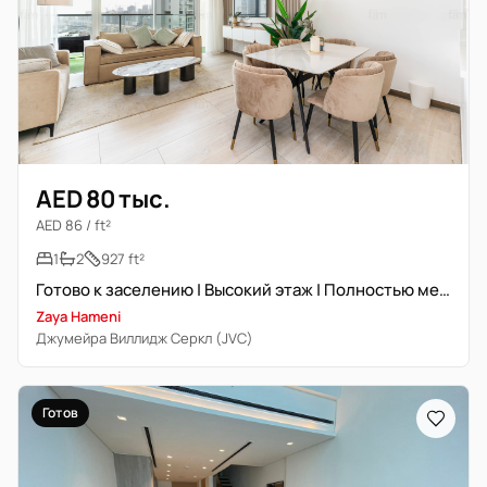
AED 80 тыс.
AED 86 / ft²
1
2
927 ft²
Готово к заселению | Высокий этаж | Полностью меблирована
Zaya Hameni
Джумейра Виллидж Серкл (JVC)
Готов