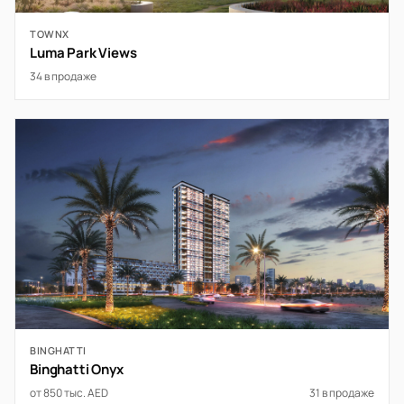
TOWNX
Luma Park Views
34 в продаже
BINGHATTI
Binghatti Onyx
от 850 тыс. AED
31 в продаже