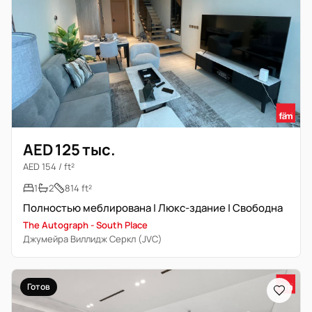
AED 125 тыс.
AED 154 / ft²
1
2
814 ft²
Полностью меблирована | Люкс-здание | Свободна
The Autograph - South Place
Джумейра Виллидж Серкл (JVC)
Готов