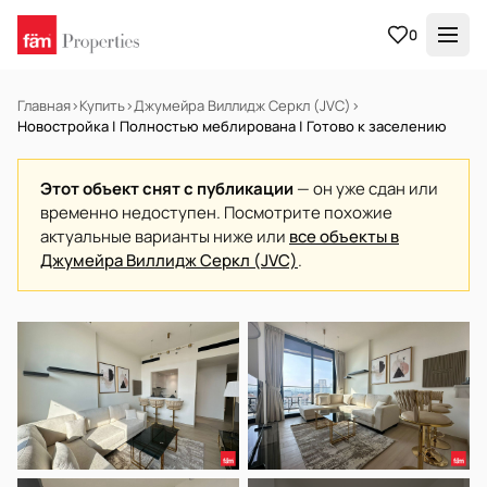
0
Главная
›
Купить
›
Джумейра Виллидж Серкл (JVC)
›
Новостройка | Полностью меблирована | Готово к заселению
Этот объект снят с публикации
— он уже сдан или
временно недоступен. Посмотрите похожие
актуальные варианты ниже или
все объекты в
Джумейра Виллидж Серкл (JVC)
.
В АРЕНДУ
Готов к заселению