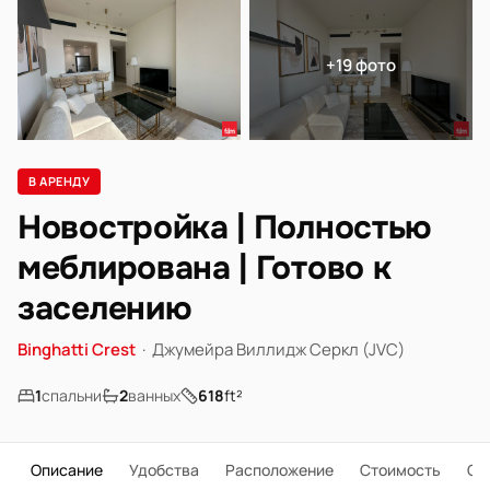
+19 фото
В АРЕНДУ
Новостройка | Полностью
меблирована | Готово к
заселению
Binghatti Crest
·
Джумейра Виллидж Серкл (JVC)
1
спальни
2
ванных
618
ft²
Описание
Удобства
Расположение
Стоимость
О 