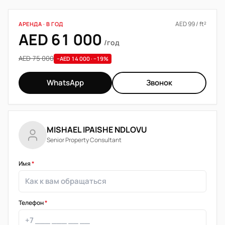
AED 99 / ft²
АРЕНДА · В ГОД
AED 61 000
/год
AED 75 000
−AED 14 000 · −19%
WhatsApp
Звонок
MISHAEL IPAISHE NDLOVU
Senior Property Consultant
Имя
*
Телефон
*