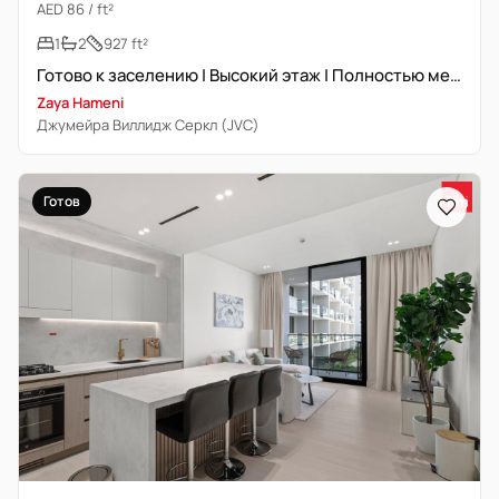
AED 86 / ft²
1
2
927 ft²
Готово к заселению | Высокий этаж | Полностью меблирована
Zaya Hameni
Джумейра Виллидж Серкл (JVC)
Готов