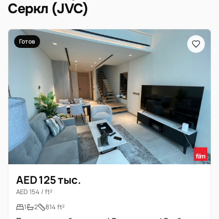
Серкл (JVC)
Готов
AED 125 тыс.
AED 154 / ft²
1
2
814 ft²