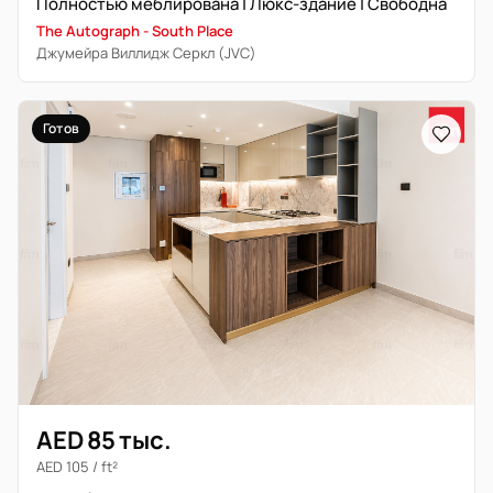
Полностью меблирована | Люкс-здание | Свободна
The Autograph - South Place
Джумейра Виллидж Серкл (JVC)
Готов
AED 85 тыс.
AED 105 / ft²