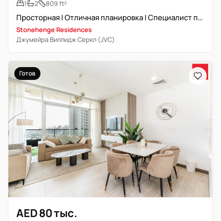
1
2
809 ft²
Просторная | Отличная планировка | Специалист по недвижимости
Stonehenge Residences
Джумейра Виллидж Серкл (JVC)
Готов
AED 80 тыс.