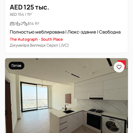
AED 125 тыс.
AED 154 / ft²
1
2
814 ft²
Полностью меблирована | Люкс-здание | Свободна
The Autograph - South Place
Джумейра Виллидж Серкл (JVC)
Готов