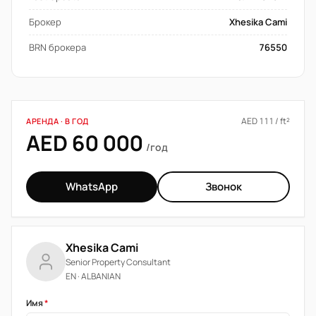
Брокер
Xhesika Cami
BRN брокера
76550
AED 111 / ft²
АРЕНДА · В ГОД
AED 60 000
/год
WhatsApp
Звонок
Xhesika Cami
Senior Property Consultant
EN · ALBANIAN
Имя
*