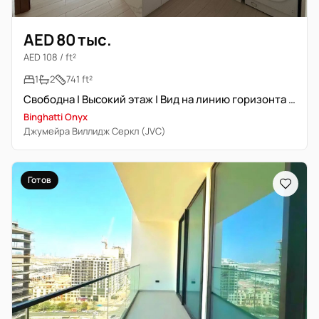
AED 80 тыс.
AED 108 / ft²
1
2
741 ft²
Свободна | Высокий этаж | Вид на линию горизонта Дубая | Просторная
Binghatti Onyx
Джумейра Виллидж Серкл (JVC)
Готов