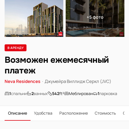
+5 фото
В АРЕНДУ
Возможен ежемесячный
платеж
Neva Residences
·
Джумейра Виллидж Серкл (JVC)
1
спальни
2
ванных
542
ft²
Меблирован
1
парковка
Описание
Удобства
Расположение
Стоимость
О 