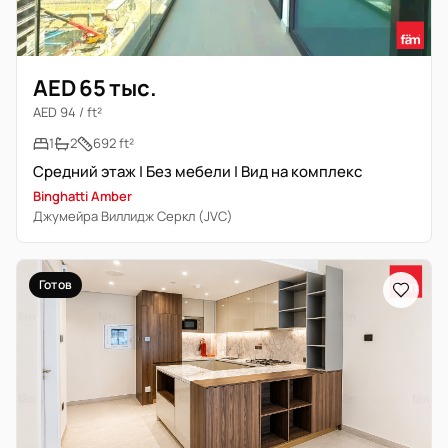
AED 65 тыс.
AED 94 / ft²
1
2
692 ft²
Средний этаж | Без мебели | Вид на комплекс
Binghatti Amber
Джумейра Виллидж Серкл (JVC)
Готов