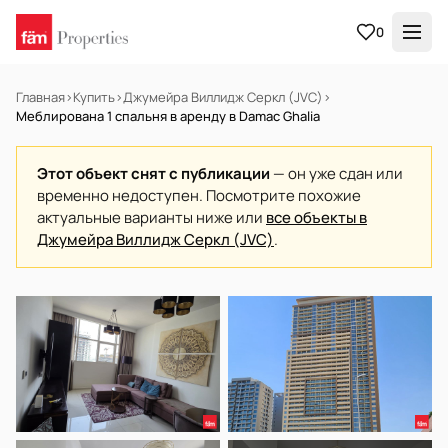
0
Главная
›
Купить
›
Джумейра Виллидж Серкл (JVC)
›
Меблирована 1 спальня в аренду в Damac Ghalia
Этот объект снят с публикации
— он уже сдан или
временно недоступен. Посмотрите похожие
актуальные варианты ниже или
все объекты в
Джумейра Виллидж Серкл (JVC)
.
В АРЕНДУ
Готов к заселению