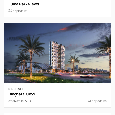
Luma Park Views
34 в продаже
BINGHATTI
Binghatti Onyx
от 850 тыс. AED
31 в продаже