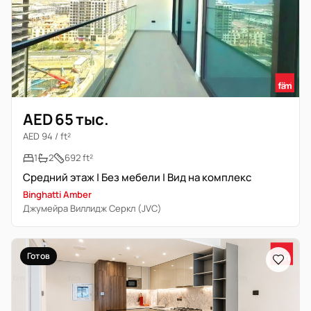
AED 65 тыс.
AED 94 / ft²
1
2
692 ft²
Средний этаж | Без мебели | Вид на комплекс
Binghatti Amber
Джумейра Виллидж Серкл (JVC)
Готов