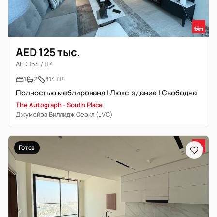
AED 125 тыс.
AED 154 / ft²
1
2
814 ft²
Полностью меблирована | Люкс-здание | Свободна
The Autograph - South Place
Джумейра Виллидж Серкл (JVC)
Готов