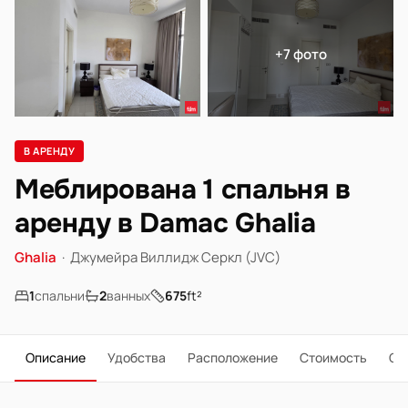
+7 фото
В АРЕНДУ
Меблирована 1 спальня в
аренду в Damac Ghalia
Ghalia
·
Джумейра Виллидж Серкл (JVC)
1
спальни
2
ванных
675
ft²
Описание
Удобства
Расположение
Стоимость
О 