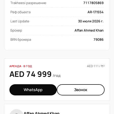
Trakheesi разрешение
7117805869
Реф объекта
AR-171554
Last Update
30 июля 2026 г.
Брокер
Affan Ahmed Khan
BRN брокера
79086
AED 111 / ft²
АРЕНДА · В ГОД
AED 74 999
/год
WhatsApp
Звонок
Affan Ahmed Khan