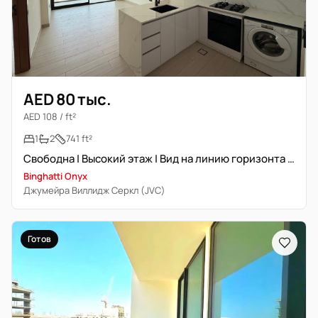
AED 80 тыс.
AED 108 / ft²
1
2
741 ft²
Свободна | Высокий этаж | Вид на линию горизонта Дубая | Просторная
Binghatti Onyx
Джумейра Виллидж Серкл (JVC)
Готов