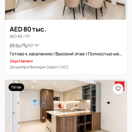
AED 80 тыс.
AED 86 / ft²
1
2
927 ft²
Готово к заселению | Высокий этаж | Полностью меблирована
Zaya Hameni
Джумейра Виллидж Серкл (JVC)
Готов