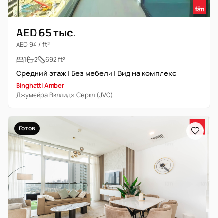
AED 65 тыс.
AED 94 / ft²
1
2
692 ft²
Средний этаж | Без мебели | Вид на комплекс
Binghatti Amber
Джумейра Виллидж Серкл (JVC)
Готов