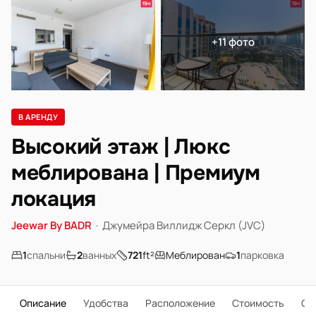
+11 фото
В АРЕНДУ
Высокий этаж | Люкс
меблирована | Премиум
локация
Jeewar By BADR
·
Джумейра Виллидж Серкл (JVC)
1
спальни
2
ванных
721
ft²
Меблирован
1
парковка
Описание
Удобства
Расположение
Стоимость
О 