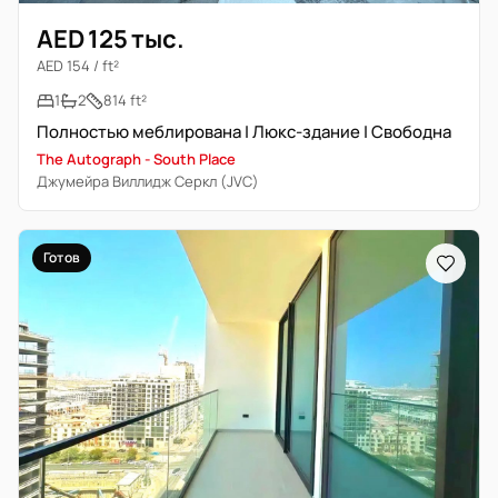
AED 125 тыс.
AED 154 / ft²
1
2
814 ft²
Полностью меблирована | Люкс-здание | Свободна
The Autograph - South Place
Джумейра Виллидж Серкл (JVC)
Готов