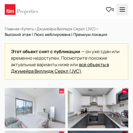
0
Главная
›
Купить
›
Джумейра Виллидж Серкл (JVC)
›
Высокий этаж | Люкс меблирована | Премиум локация
Этот объект снят с публикации
— он уже сдан или
временно недоступен. Посмотрите похожие
актуальные варианты ниже или
все объекты в
Джумейра Виллидж Серкл (JVC)
.
В АРЕНДУ
Готов к заселению