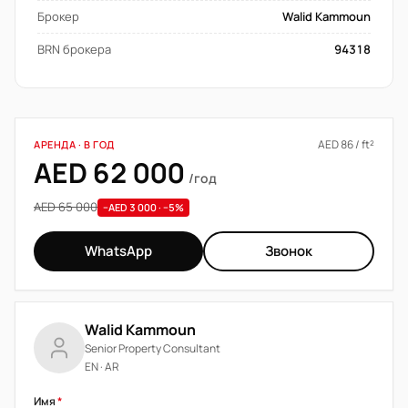
Брокер
Walid Kammoun
BRN брокера
94318
AED 86 / ft²
АРЕНДА · В ГОД
AED 62 000
/год
AED 65 000
−AED 3 000 · −5%
WhatsApp
Звонок
Walid Kammoun
Senior Property Consultant
EN · AR
Имя
*