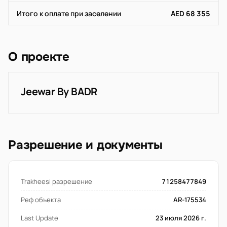
Итого к оплате при заселении
AED 68 355
О проекте
Jeewar By BADR
Разрешение и документы
Trakheesi разрешение
71258477849
Реф объекта
AR-175534
Last Update
23 июля 2026 г.