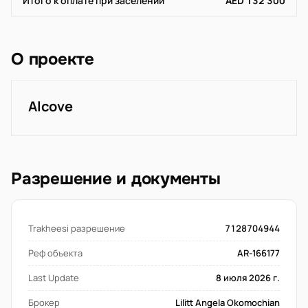
Итого к оплате при заселении
AED 132 300
О проекте
Alcove
Разрешение и документы
Trakheesi разрешение
7128704944
Реф объекта
AR-166177
Last Update
8 июля 2026 г.
Брокер
Lilitt Angela Okomochian