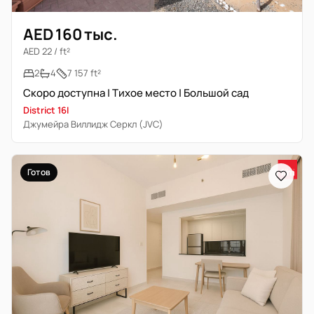
AED 160 тыс.
AED 22 / ft²
2
4
7 157 ft²
Скоро доступна | Тихое место | Большой сад
District 16I
Джумейра Виллидж Серкл (JVC)
Готов