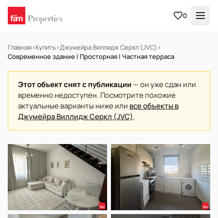
0
Главная
›
Купить
›
Джумейра Виллидж Серкл (JVC)
›
Современное здание | Просторная | Частная терраса
Этот объект снят с публикации
— он уже сдан или
временно недоступен. Посмотрите похожие
актуальные варианты ниже или
все объекты в
Джумейра Виллидж Серкл (JVC)
.
В АРЕНДУ
Готов к заселению