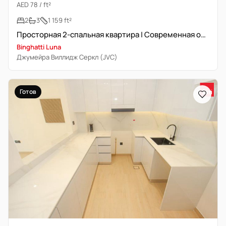
AED 78 / ft²
2
3
1 159 ft²
Просторная 2-спальная квартира | Современная отделка
Binghatti Luna
Джумейра Виллидж Серкл (JVC)
Готов