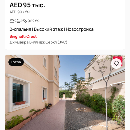
AED 95 тыс.
AED 99 / ft²
2
2
962 ft²
2-спальня | Высокий этаж | Новостройка
Binghatti Crest
Джумейра Виллидж Серкл (JVC)
Готов