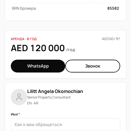
BRN брокера
85582
AED 60 / ft²
АРЕНДА · В ГОД
AED 120 000
/год
WhatsApp
Звонок
Lilitt Angela Okomochian
Senior Property Consultant
EN · AR
Имя
*