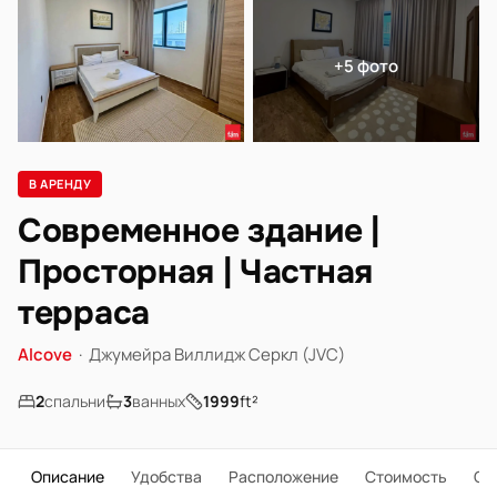
+5 фото
В АРЕНДУ
Современное здание |
Просторная | Частная
терраса
Alcove
·
Джумейра Виллидж Серкл (JVC)
2
спальни
3
ванных
1999
ft²
Описание
Удобства
Расположение
Стоимость
О 