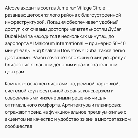
Alcove входит в состав Jumeirah Village Circle —
развивающегося жилого района с благоустроенной
инфраструктурой. Локация обеспечивает удобный
доступ к ключевым достопримечательностям Дубая:
Dubai Marina находится в нескольких минутах, до
аэропорта Al Maktoum International — примерно 30–40
минут езды, Burj Khalifa и Downtown Dubai также легко
достижимы. Район сочетает спокойную жилую среду с
близостью к главным деловым и развлекательным
центрам.
Комплекс оснащен лифтами, подземной парковкой,
системой круглосуточной охраны, консьержем и
современными инженерными решениями для
оптимального комфорта. Архитектура и планировка
отражают тренд на функциональное премиум-жилье с
акцентом на качество и удобство жизни в многоэтажном
сообществе.