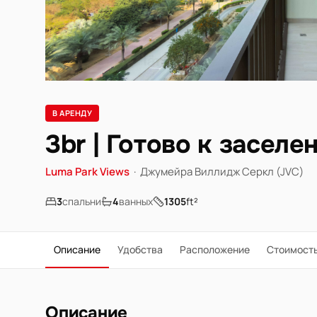
В АРЕНДУ
3br | Готово к заселе
Luma Park Views
·
Джумейра Виллидж Серкл (JVC)
3
спальни
4
ванных
1305
ft²
Описание
Удобства
Расположение
Стоимост
Описание