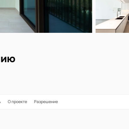
нию
ь
О проекте
Разрешение