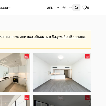
ация
0
рианты ниже или
все объекты в Джумейра Виллидж