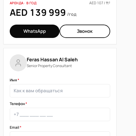
AED 107 / ft²
АРЕНДА · В ГОД
AED 139 999
/год
WhatsApp
Звонок
Feras Hassan Al Saleh
Senior Property Consultant
Имя
*
Телефон
*
Email
*