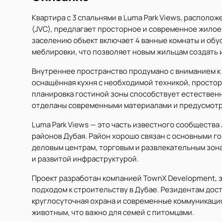
Квартира с 3 спальнями в Luma Park Views, располож
(JVC), предлагает просторное и современное жилое п
заселению объект включает 4 ванные комнаты и обу
меблировки, что позволяет новым жильцам создать 
Внутреннее пространство продумано с вниманием к
оснащённая кухня с необходимой техникой, простор
планировка гостиной зоны способствует естествен
отделаны современными материалами и предусмотр
Luma Park Views — это часть известного сообщества 
районов Дубая. Район хорошо связан с основными г
деловым центрам, торговым и развлекательным зон
и развитой инфраструктурой.
Проект разработан компанией TownX Development, 
подходом к строительству в Дубае. Резидентам дос
круглосуточная охрана и современные коммуникаци
животным, что важно для семей с питомцами.