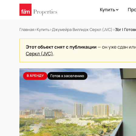
Купить
Про
Главная
›
Купить
›
Джумейра Виллидж Серкл (JVC)
›
3br | Гото
Этот объект снят с публикации
— он уже сдан ил
Серкл (JVC)
.
В АРЕНДУ
Готов к заселению