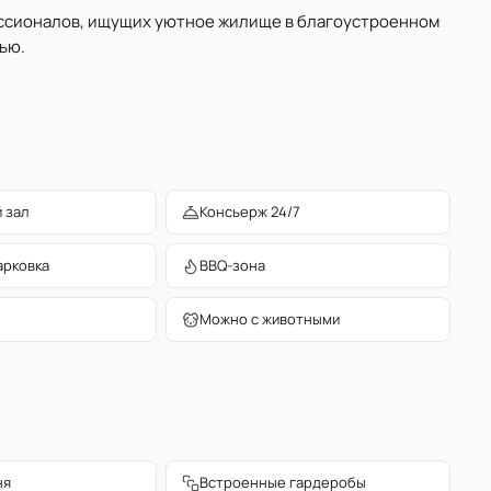
ессионалов, ищущих уютное жилище в благоустроенном
ью.
 зал
Консьерж 24/7
арковка
BBQ-зона
Можно с животными
ня
Встроенные гардеробы