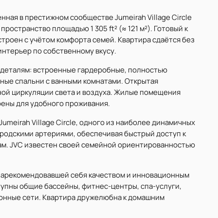
енная в престижном сообществе Jumeirah Village Circle
ространство площадью 1 305 ft² (≈ 121 м²). Готовый к
строен с учётом комфорта семей. Квартира сдаётся без
интерьер по собственному вкусу.
 деталям: встроенные гардеробные, полностью
ные спальни с ванными комнатами. Открытая
ной циркуляции света и воздуха. Жилые помещения
ены для удобного проживания.
Jumeirah Village Circle, одного из наиболее динамичных
ородскими артериями, обеспечивая быстрый доступ к
ам. JVC известен своей семейной ориентированностью
зарекомендовавшей себя качеством и инновационным
тупны общие бассейны, фитнес-центры, спа-услуги,
онные сети. Квартира дружелюбна к домашним