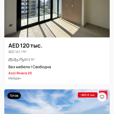
AED 120 тыс.
AED 141 / ft²
2
2
853 ft²
Без мебели | Свободна
Azizi Riviera 20
Мейдан
−AED 8 тыс.
Готов