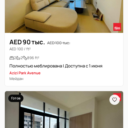
AED 90 тыс.
AED 100 тыс.
AED 100 / ft²
2
2
896 ft²
Полностью меблирована | Доступна с 1 июня
Azizi Park Avenue
Мейдан
Готов