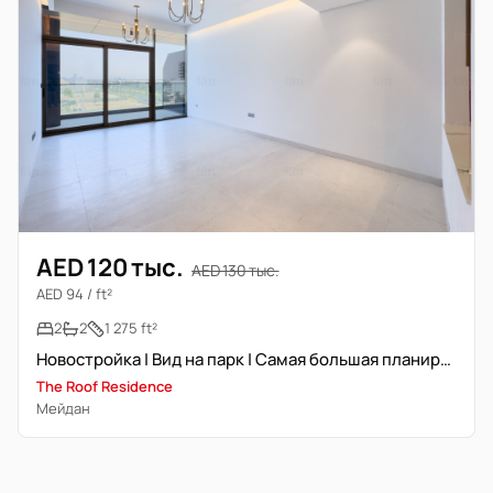
AED 120 тыс.
AED 130 тыс.
AED 94 / ft²
2
2
1 275 ft²
Новостройка | Вид на парк | Самая большая планировка
The Roof Residence
Мейдан