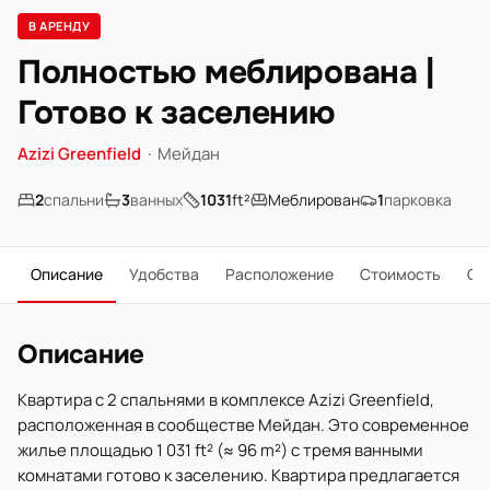
В АРЕНДУ
Полностью меблирована |
Готово к заселению
Azizi Greenfield
·
Мейдан
2
спальни
3
ванных
1031
ft²
Меблирован
1
парковка
Описание
Удобства
Расположение
Стоимость
О 
Описание
Квартира с 2 спальнями в комплексе Azizi Greenfield,
расположенная в сообществе Мейдан. Это современное
жилье площадью 1 031 ft² (≈ 96 m²) с тремя ванными
комнатами готово к заселению. Квартира предлагается