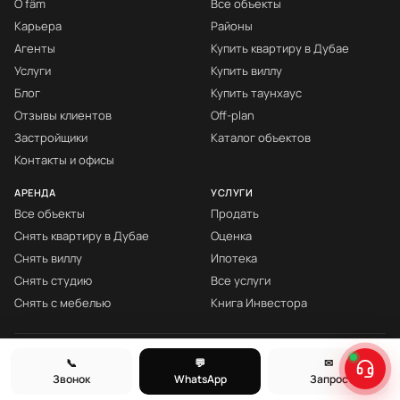
О fäm
Все объекты
Карьера
Районы
Агенты
Купить квартиру в Дубае
Услуги
Купить виллу
Блог
Купить таунхаус
Отзывы клиентов
Off-plan
Застройщики
Каталог объектов
Контакты и офисы
АРЕНДА
УСЛУГИ
Все объекты
Продать
Снять квартиру в Дубае
Оценка
Снять виллу
Ипотека
Снять студию
Все услуги
Снять с мебелью
Книга Инвестора
© fäm Properties™ · ORN 1858 · С 2008
📞
💬
✉
Звонок
WhatsApp
Запрос