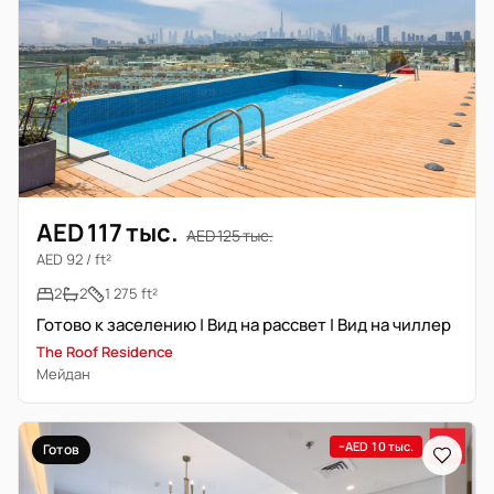
AED 117 тыс.
AED 125 тыс.
AED 92 / ft²
2
2
1 275 ft²
Готово к заселению | Вид на рассвет | Вид на чиллер
The Roof Residence
Мейдан
−AED 10 тыс.
Готов