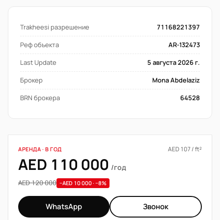
Trakheesi разрешение
71168221397
Реф объекта
AR-132473
Last Update
5 августа 2026 г.
Брокер
Mona Abdelaziz
BRN брокера
64528
AED 107 / ft²
АРЕНДА · В ГОД
AED 110 000
/год
AED 120 000
−AED 10 000 · −8%
WhatsApp
Звонок