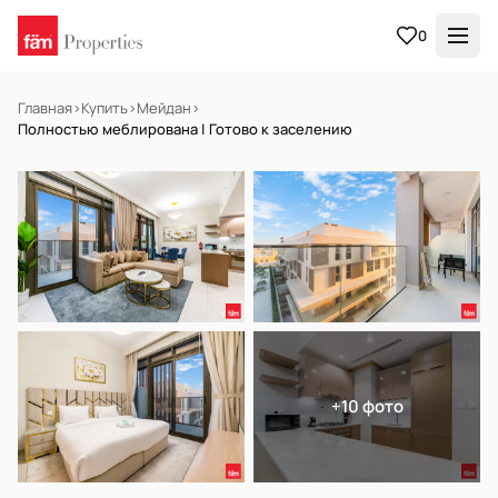
0
Главная
›
Купить
›
Мейдан
›
Полностью меблирована | Готово к заселению
В АРЕНДУ
Готов к заселению
+10 фото