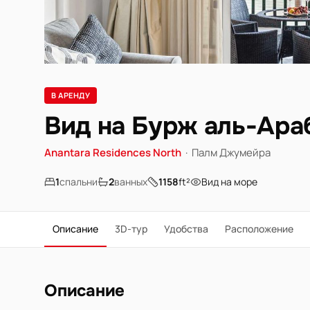
В АРЕНДУ
Вид на Бурж аль-Ара
Anantara Residences North
·
Палм Джумейра
1
спальни
2
ванных
1158
ft²
Вид на море
Описание
3D-тур
Удобства
Расположение
Описание