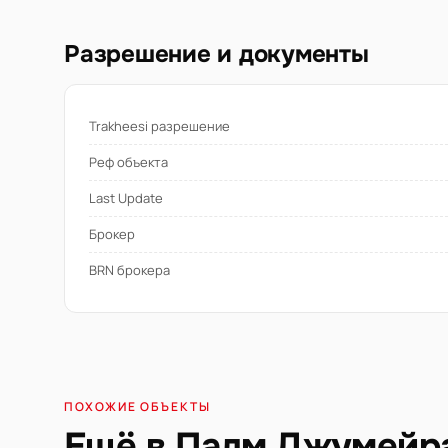
Разрешение и документы
Trakheesi разрешение
Реф объекта
Last Update
Брокер
BRN брокера
ПОХОЖИЕ ОБЪЕКТЫ
Ещё в Палм Джумейр