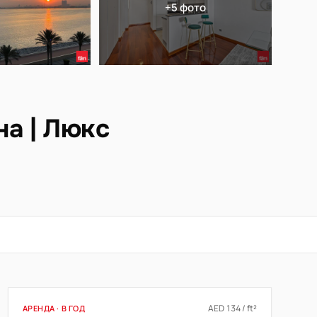
+5 фото
а | Люкс
AED 134 / ft²
АРЕНДА · В ГОД