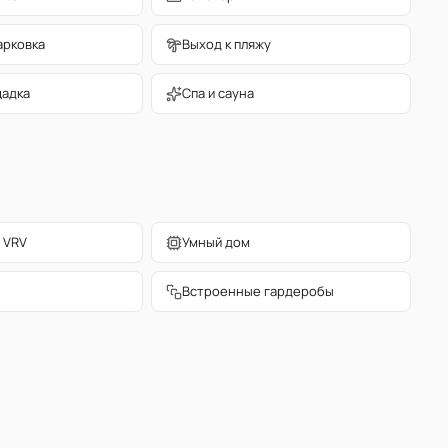
арковка
Выход к пляжу
щадка
Спа и сауна
 VRV
Умный дом
Встроенные гардеробы