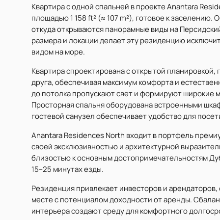
Квартира с одной спальней в проекте Anantara Resi
площадью 1 158 ft² (≈ 107 m²), готовое к заселению
откуда открываются панорамные виды на Персидский 
размера и локации делает эту резиденцию исключит
видом на море.
Квартира спроектирована с открытой планировкой, г
друга, обеспечивая максимум комфорта и естествен
до потолка пропускают свет и формируют широкие мо
Просторная спальня оборудована встроенными шка
гостевой санузел обеспечивает удобство для посет
Anantara Residences North входит в портфель преми
своей эксклюзивностью и архитектурной выразител
близостью к основным достопримечательностям Дубая —
15–25 минутах езды.
Резиденция привлекает инвесторов и арендаторов,
месте с потенциалом доходности от аренды. Сбала
интерьера создают среду для комфортного долгоср