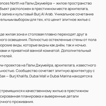
dences North на Палм Джумейра — жилое пространство
. Объект расположен в престижном месте архипелага,
залив и культовый Burj Al Arab. Уникальное сочетание
ельным выбором для тех, кто ценит элитное жилье с
де жилая зона и столовая плавно переходят друг в
ного освещения. Полностью остекленные стены от пола
рские виды, которые видны как днём, так и ночью.
фами и приватной ванной комнатой. Дополнительный
ителей.
ум-проектов на Палм Джумейра, архипелага, известного
ьностью. Сообщество сочетает элитную архитектуру с
 Burj Khalifa, Dubai Mall и Dubai Marina находятся в
 стремящихся к качественному жилью в престижном
нсированная планировка и выверенные детали
очного проживания.