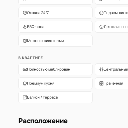
Охрана 24/7
Подземная п
BBQ-зона
Детская пло
Можно с животными
В КВАРТИРЕ
Полностью меблирован
Центральный
Премиум кухня
Прачечная
Балкон / терраса
Расположение