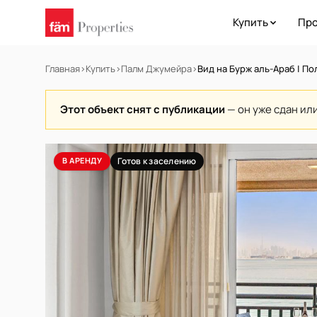
Купить
Про
Главная
›
Купить
›
Палм Джумейра
›
Вид на Бурж аль-Араб | П
Этот объект снят с публикации
— он уже сдан ил
В АРЕНДУ
Готов к заселению