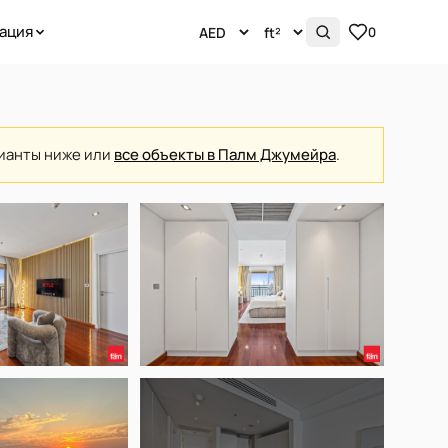
ация
0
рианты ниже или
все объекты в Палм Джумейра
.