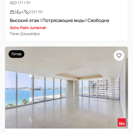
AED 171 / ft²
3
4
2 017 ft²
Высокий этаж | Потрясающие виды | Свободна
Soho Palm Jumeirah
Палм Джумейра
Готов