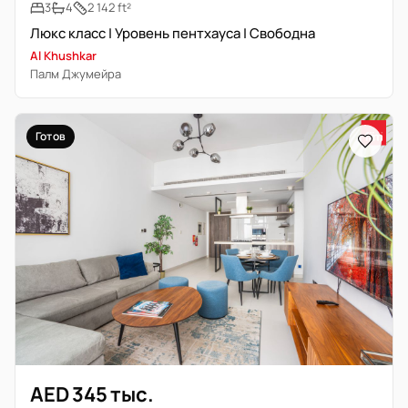
3
4
2 142 ft²
Люкс класс | Уровень пентхауса | Свободна
Al Khushkar
Палм Джумейра
Готов
AED 345 тыс.