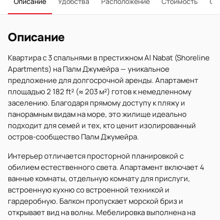
Описание
Удобства
Расположение
Стоимость
О 
Описание
Квартира с 3 спальнями в престижном Al Nabat (Shoreline
Apartments) на Палм Джумейра — уникальное
предложение для долгосрочной аренды. Апартамент
площадью 2 182 ft² (≈ 203 м²) готов к немедленному
заселению. Благодаря прямому доступу к пляжу и
панорамным видам на море, это жилище идеально
подходит для семей и тех, кто ценит изолированный
остров-сообщество Палм Джумейра.
Интерьер отличается просторной планировкой с
обилием естественного света. Апартамент включает 4
ванные комнаты, отдельную комнату для прислуги,
встроенную кухню со встроенной техникой и
гардеробную. Балкон пропускает морской бриз и
открывает вид на волны. Мебелировка выполнена на