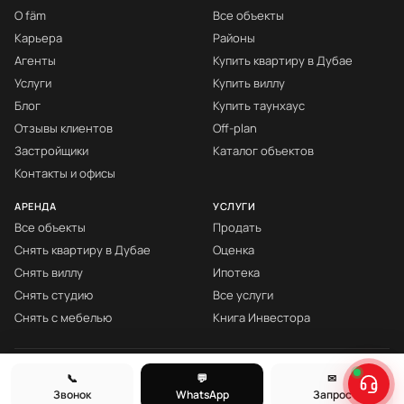
О fäm
Все объекты
Карьера
Районы
Агенты
Купить квартиру в Дубае
Услуги
Купить виллу
Блог
Купить таунхаус
Отзывы клиентов
Off-plan
Застройщики
Каталог объектов
Контакты и офисы
АРЕНДА
УСЛУГИ
Все объекты
Продать
Снять квартиру в Дубае
Оценка
Снять виллу
Ипотека
Снять студию
Все услуги
Снять с мебелью
Книга Инвестора
© fäm Properties™ · ORN 1858 · С 2008
📞
💬
✉
Звонок
WhatsApp
Запрос