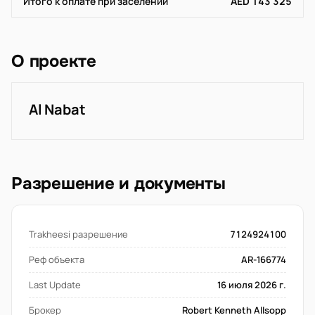
Итого к оплате при заселении
AED 143 325
О проекте
Al Nabat
Разрешение и документы
Trakheesi разрешение
7124924100
Реф объекта
AR-166774
Last Update
16 июля 2026 г.
Брокер
Robert Kenneth Allsopp