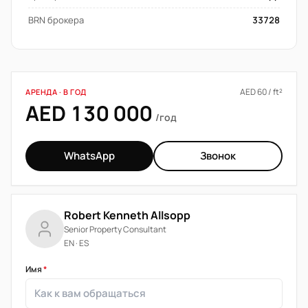
BRN брокера
33728
AED 60 / ft²
АРЕНДА · В ГОД
AED 130 000
/год
WhatsApp
Звонок
Robert Kenneth Allsopp
Senior Property Consultant
EN · ES
Имя
*