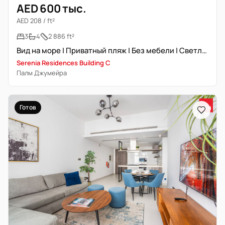
AED 600 тыс.
AED 208 / ft²
3
4
2 886 ft²
Вид на море | Приватный пляж | Без мебели | Светлая
Serenia Residences Building C
Палм Джумейра
Готов