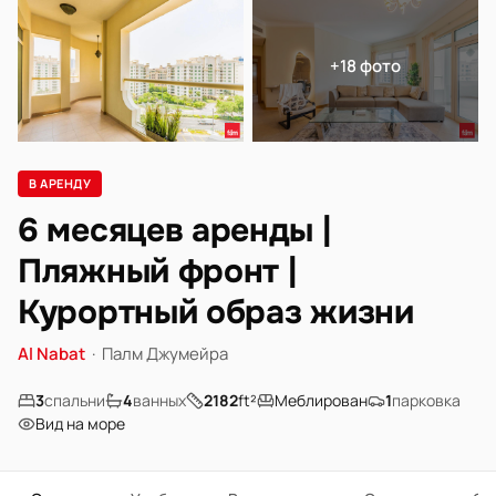
+18 фото
В АРЕНДУ
6 месяцев аренды |
Пляжный фронт |
Курортный образ жизни
Al Nabat
·
Палм Джумейра
3
спальни
4
ванных
2182
ft²
Меблирован
1
парковка
Вид на море