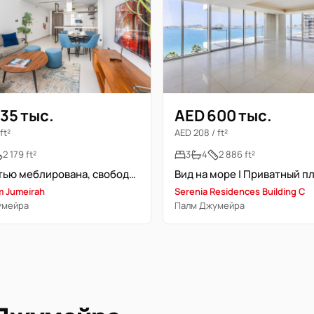
35 тыс.
AED 600 тыс.
ft²
AED 208 / ft²
2 179 ft²
3
4
2 886 ft²
Полностью меблирована, свободна, высокий этаж
m Jumeirah
Serenia Residences Building C
умейра
Палм Джумейра