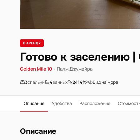
В АРЕНДУ
Готово к заселению |
Golden Mile 10
·
Палм Джумейра
3
спальни
4
ванных
2414
ft²
Вид на море
Описание
Удобства
Расположение
Стоимост
Описание