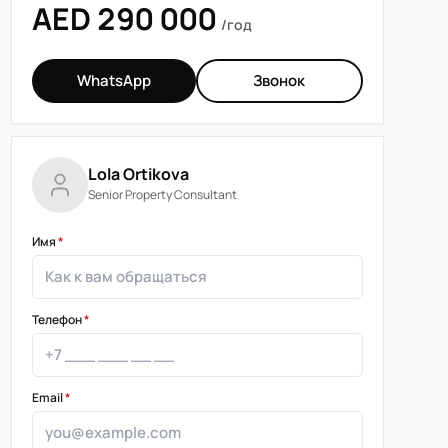
AED 290 000
/год
WhatsApp
Звонок
Lola Ortikova
Senior Property Consultant
Имя
*
Телефон
*
Email
*