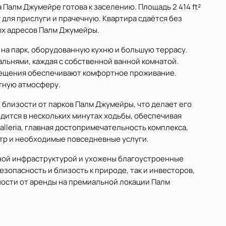
 Палм Джумейре готова к заселению. Площадь 2 414 ft²
у для прислуги и прачечную. Квартира сдаётся без
ых адресов Палм Джумейры.
на парк, оборудованную кухню и большую террасу.
льнями, каждая с собственной ванной комнатой.
ещения обеспечивают комфортное проживание.
тную атмосферу.
 близости от парков Палм Джумейры, что делает его
дится в нескольких минутах ходьбы, обеспечивая
Galleria, главная достопримечательность комплекса,
тр и необходимые повседневные услуги.
ной инфраструктурой и ухожены благоустроенные
езопасность и близость к природе, так и инвесторов,
ости от аренды на премиальной локации Палм