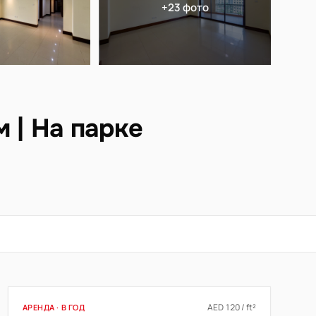
+23 фото
 | На парке
AED 120 / ft²
АРЕНДА · В ГОД