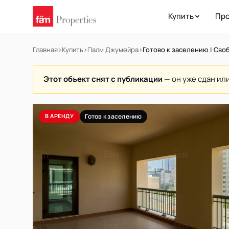
Купить
Про
Главная
›
Купить
›
Палм Джумейра
›
Готово к заселению | Своб
Этот объект снят с публикации
— он уже сдан ил
В АРЕНДУ
Готов к заселению