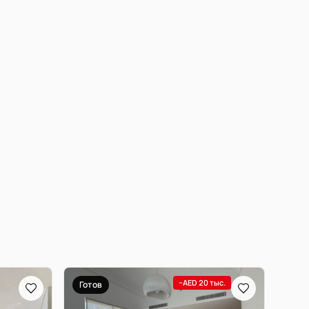
−AED 20 тыс.
Готов