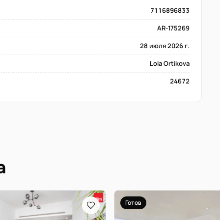
7116896833
AR-175269
28 июля 2026 г.
Lola Ortikova
24672
а
Готов