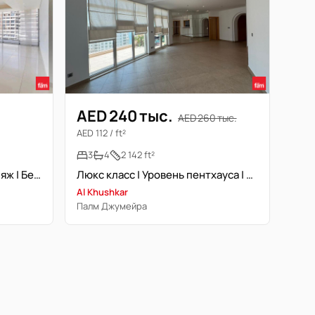
AED 240 тыс.
AED 260 тыс.
AED 112 / ft²
3
4
2 142 ft²
Вид на море | Приватный пляж | Без мебели | Светлая
Люкс класс | Уровень пентхауса | Свободна
Al Khushkar
Палм Джумейра