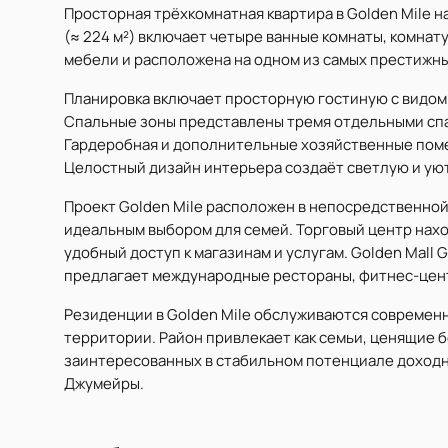
Просторная трёхкомнатная квартира в Golden Mile на
(≈ 224 м²) включает четыре ванные комнаты, комнат
мебели и расположена на одном из самых престижн
Планировка включает просторную гостиную с видом 
Спальные зоны представлены тремя отдельными спа
Гардеробная и дополнительные хозяйственные пом
Целостный дизайн интерьера создаёт светлую и ую
Проект Golden Mile расположен в непосредственной
идеальным выбором для семей. Торговый центр нахо
удобный доступ к магазинам и услугам. Golden Mall 
предлагает международные рестораны, фитнес-цен
Резиденции в Golden Mile обслуживаются современ
территории. Район привлекает как семьи, ценящие б
заинтересованных в стабильном потенциале доходн
Джумейры.