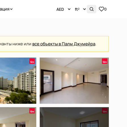
ация
0
рианты ниже или
все объекты в Палм Джумейра
.