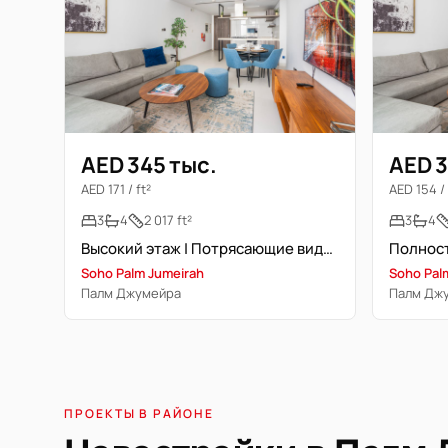
AED 345 тыс.
AED 3
AED 171 / ft²
AED 154 / 
3
4
2 017 ft²
3
4
Высокий этаж | Потрясающие виды | Свободна
Soho Palm Jumeirah
Soho Pal
Палм Джумейра
Палм Дж
ПРОЕКТЫ В РАЙОНЕ