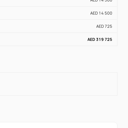
AED 14 500
AED 725
AED 319 725