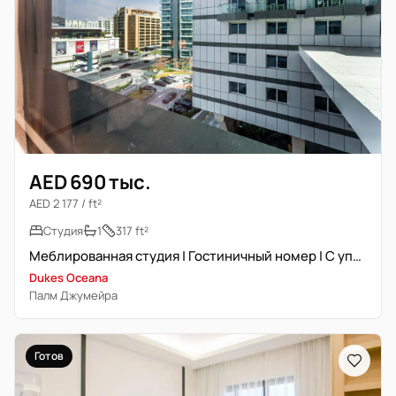
AED 690 тыс.
AED 2 177 / ft²
Студия
1
317 ft²
Меблированная студия | Гостиничный номер | С управлением
Dukes Oceana
Палм Джумейра
Готов