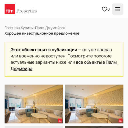
0
Главная
›
Купить
›
Палм Джумейра
›
Хорошее инвестиционное предложение
Этот объект снят с публикации
— он уже продан
или временно недоступен. Посмотрите похожие
актуальные варианты ниже или
все объекты в Палм
Джумейра
.
📷 Фото временно недоступно
НА ПРОДАЖУ
Готов к заселению