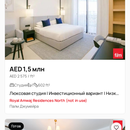
AED 1,5 млн
AED 2 575 / ft²
Студия
1
602 ft²
Люксовая студия | Инвестиционный вариант | Низкий этаж
Royal Amwaj Residences North (not in use)
Палм Джумейра
Готов