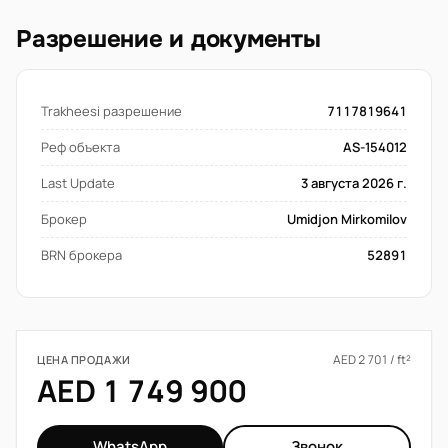
Разрешение и документы
Trakheesi разрешение
7117819641
Реф объекта
AS-154012
Last Update
3 августа 2026 г.
Брокер
Umidjon Mirkomilov
BRN брокера
52891
AED 2 701 / ft²
ЦЕНА ПРОДАЖИ
AED 1 749 900
WhatsApp
Звонок