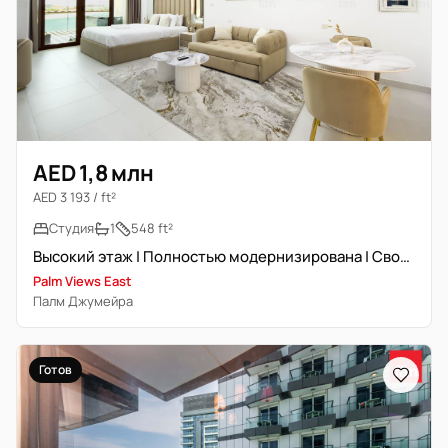
AED 1,8 млн
AED 3 193 / ft²
Студия
1
548 ft²
Высокий этаж | Полностью модернизирована | Свободна
Palm Views East
Палм Джумейра
Готов