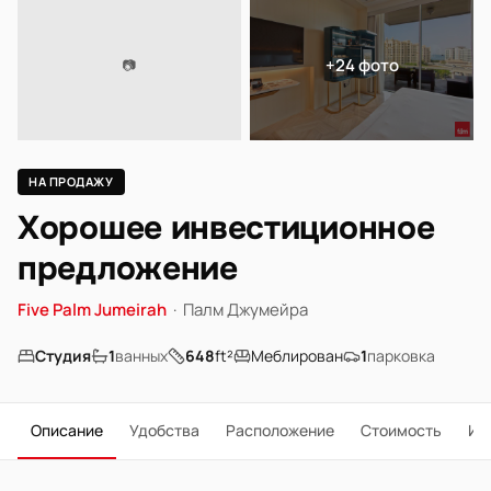
+24 фото
📷
НА ПРОДАЖУ
Хорошее инвестиционное
предложение
Five Palm Jumeirah
·
Палм Джумейра
Студия
1
ванных
648
ft²
Меблирован
1
парковка
Описание
Удобства
Расположение
Стоимость
Ип