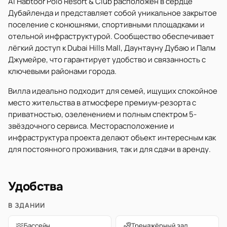
Al Habtoor Polo Resort & Club расположен в сердце
Дубайленда и представляет собой уникальное закрытое
поселение с конюшнями, спортивными площадками и
отельной инфраструктурой. Сообщество обеспечивает
лёгкий доступ к Dubai Hills Mall, Даунтауну Дубаю и Палм
Джумейре, что гарантирует удобство и связанность с
ключевыми районами города.
Вилла идеально подходит для семей, ищущих спокойное
место жительства в атмосфере премиум-резорта с
приватностью, озеленением и полным спектром 5-
звёздочного сервиса. Месторасположение и
инфраструктура проекта делают объект интересным как
для постоянного проживания, так и для сдачи в аренду.
Удобства
В ЗДАНИИ
Бассейн
Тренажёрный зал