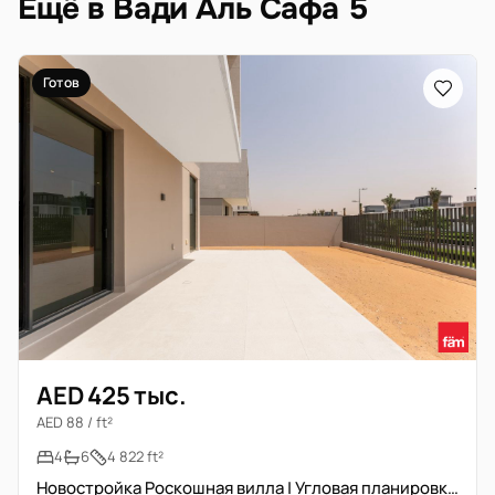
Ещё в Вади Аль Сафа 5
Готов
AED 425 тыс.
AED 88 / ft²
4
6
4 822 ft²
Новостройка Роскошная вилла | Угловая планировка | Вид на парк