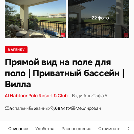
+22 фото
В АРЕНДУ
Прямой вид на поле для
поло | Приватный бассейн |
Вилла
Al Habtoor Polo Resort & Club
·
Вади Аль Сафа 5
4
спальни
5
ванных
6844
ft²
Меблирован
Описание
Удобства
Расположение
Стоимость
О 