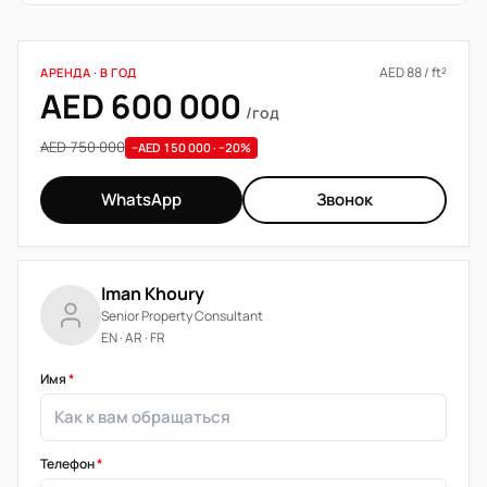
AED 88 / ft²
АРЕНДА · В ГОД
AED 600 000
/год
AED 750 000
−AED 150 000 · −20%
WhatsApp
Звонок
Iman Khoury
Senior Property Consultant
EN · AR · FR
Имя
*
Телефон
*