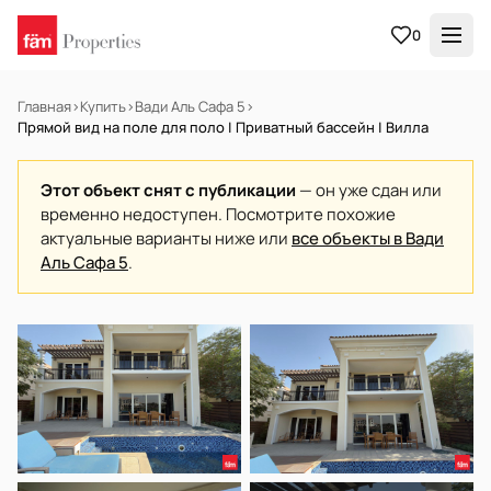
0
Главная
›
Купить
›
Вади Аль Сафа 5
›
Прямой вид на поле для поло | Приватный бассейн | Вилла
Этот объект снят с публикации
— он уже сдан или
временно недоступен. Посмотрите похожие
актуальные варианты ниже или
все объекты в Вади
Аль Сафа 5
.
В АРЕНДУ
Готов к заселению