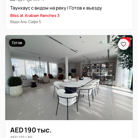
Таунхаус с видом на реку | Готов к въезду
Bliss at Arabian Ranches 3
Вади Аль Сафа 5
Готов
AED 190 тыс.
AED 122 / ft²