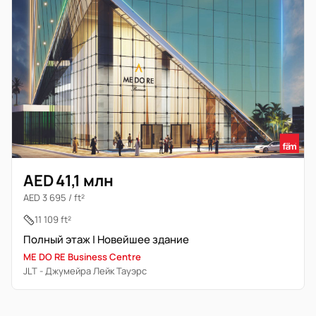
AED 41,1 млн
AED 3 695 / ft²
11 109 ft²
Полный этаж | Новейшее здание
ME DO RE Business Centre
JLT - Джумейра Лейк Тауэрс