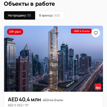
Объекты в работе
На продажу
(9)
В аренду
(43)
−AED 4,5 млн
Off-plan
AED 40,4 млн
AED 44,9 млн
AED 5 052 / ft²