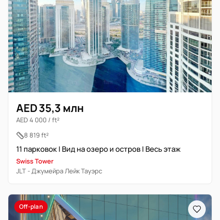
AED 35,3 млн
AED 4 000 / ft²
8 819 ft²
11 парковок | Вид на озеро и остров | Весь этаж
Swiss Tower
JLT - Джумейра Лейк Тауэрс
Off-plan