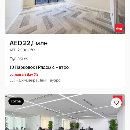
AED 22,1 млн
AED 2 500 / ft²
8 831 ft²
10 Парковок | Рядом с метро
Jumeirah Bay X2
JLT - Джумейра Лейк Тауэрс
Готов