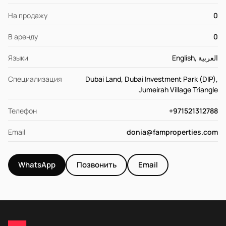
На продажу
0
В аренду
0
Языки
English, العربية
Специализация
Dubai Land, Dubai Investment Park (DIP),
Jumeirah Village Triangle
Телефон
+971521312788
Email
donia@famproperties.com
WhatsApp
Позвонить
Email