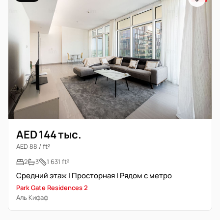
AED 144 тыс.
AED 88 / ft²
2
3
1 631 ft²
Средний этаж | Просторная | Рядом с метро
Park Gate Residences 2
Аль Кифаф