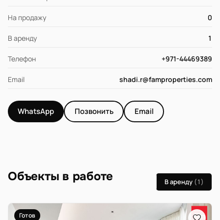
На продажу
0
В аренду
1
Телефон
+971-44469389
Email
shadi.r@famproperties.com
WhatsApp
Позвонить
Email
Объекты в работе
В аренду
(1)
Готов