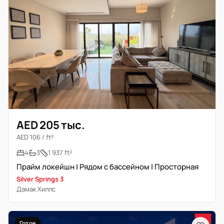
AED 205 тыс.
AED 106 / ft²
4
3
1 937 ft²
Прайм локейшн | Рядом с бассейном | Просторная
Silver Springs 3
Дамак Хиллс
Готов