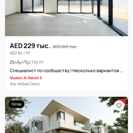
AED 229 тыс.
AED 260 тыс.
AED 84 / ft²
4
4
2 724 ft²
Специалист по сообществу | Несколько вариантов | Новостройка
Mudon Al Ranim 5
Аль Хебиа Сиксс
Готов