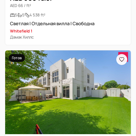
AED 66 / ft²
5
5
4 538 ft²
Светлая | Отдельная вилла | Свободна
Whitefield 1
Дамак Хиллс
Готов