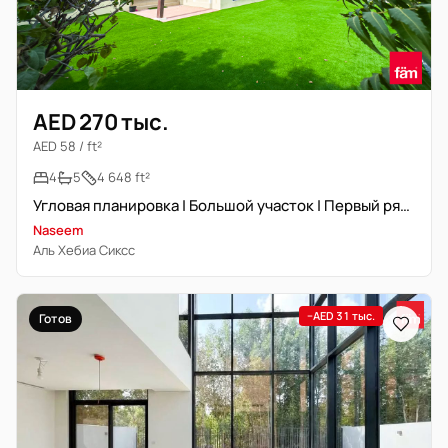
AED 270 тыс.
AED 58 / ft²
4
5
4 648 ft²
Угловая планировка | Большой участок | Первый ряд | Свободна
Naseem
Аль Хебиа Сиксс
−AED 31 тыс.
Готов