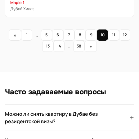
Maple 1
Дубай Хиллз
«
1
…
5
6
7
8
9
10
11
12
»
13
14
…
38
Часто задаваемые вопросы
Можно ли снять квартиру в Дубае без
+
резидентской визы?