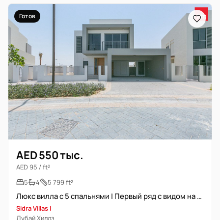
Готов
AED 550 тыс.
AED 95 / ft²
5
4
5 799 ft²
Люкс вилла с 5 спальнями | Первый ряд с видом на парк
Sidra Villas I
Дубай Хиллз