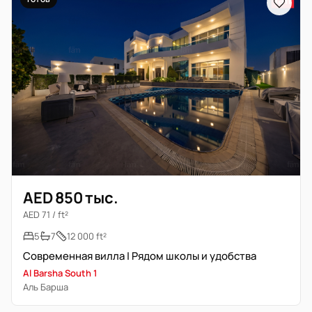
AED 850 тыс.
AED 71 / ft²
5
7
12 000 ft²
Современная вилла | Рядом школы и удобства
Al Barsha South 1
Аль Барша