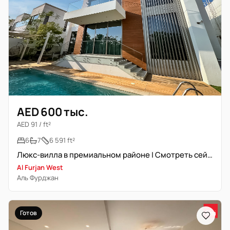
AED 600 тыс.
AED 91 / ft²
6
7
6 591 ft²
Люкс-вилла в премиальном районе | Смотреть сейчас
Al Furjan West
Аль Фурджан
Готов