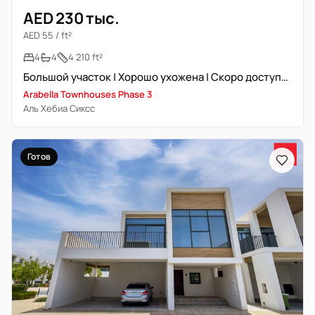
AED 230 тыс.
AED 55 / ft²
4
4
4 210 ft²
Большой участок | Хорошо ухожена | Скоро доступна
Arabella Townhouses Phase 3
Аль Хебиа Сиксс
Готов