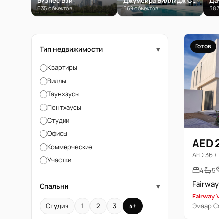
Бизнес Бэй
Джумейра Виллидж Серкл (JVC)
Да
635 объектов
569 объектов
387
Готов
Тип недвижимости
▾
Квартиры
Виллы
Таунхаусы
Пентхаусы
Студии
Офисы
AED 
Коммерческие
AED 36 / 
Участки
4
5
Спальни
▾
Fairway V
Эмаар С
Студия
1
2
3
4+