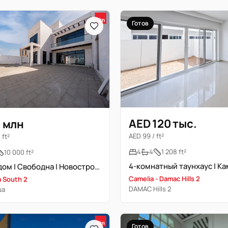
Готов
AED 120 тыс.
1 млн
AED 99 / ft²
 ft²
4
4
1 208 ft²
10 000 ft²
Умный дом | Свободна | Новостройка
Camelia - Damac Hills 2
a South 2
DAMAC Hills 2
ша
Готов