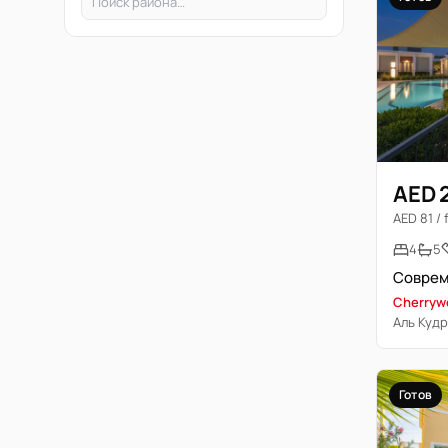
AED 
AED 81 / f
4
5
Cherryw
Аль Кудр
Готов