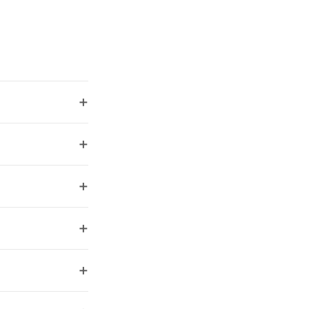
+
+
+
+
+