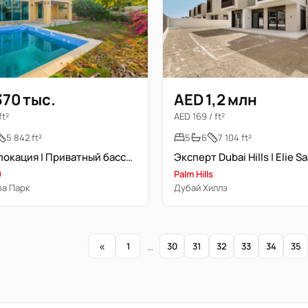
370 тыс.
AED 1,2 млн
ft²
AED 169 / ft²
5 842 ft²
5
6
7 104 ft²
Прайм локация | Приватный бассейн | Готово к заселению
9
Palm Hills
а Парк
Дубай Хиллз
«
1
…
30
31
32
33
34
35