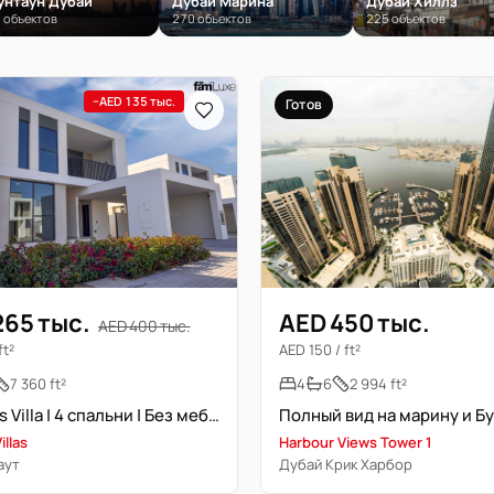
унтаун Дубай
Дубай Марина
Дубай Хиллз
 объектов
270 объектов
225 объектов
−AED 135 тыс.
Готов
265 тыс.
AED 450 тыс.
AED 400 тыс.
ft²
AED 150 / ft²
7 360 ft²
4
6
2 994 ft²
Fairways Villa | 4 спальни | Без мебели
illas
Harbour Views Tower 1
аут
Дубай Крик Харбор