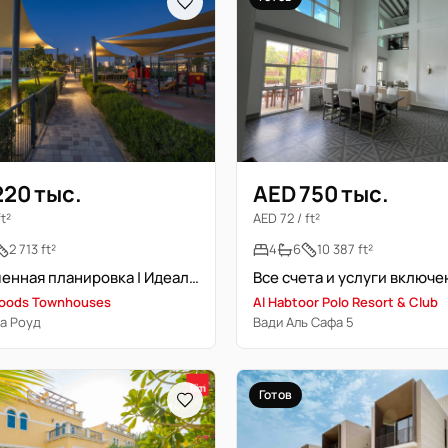
220 тыс.
AED 750 тыс.
t²
AED 72 / ft²
2 713 ft²
4
6
10 387 ft²
Современная планировка | Идеальное место | Торцевая единица
oods Townhouses
Al Habtoor Polo Resort & Club
а Роуд
Вади Аль Сафа 5
Готов