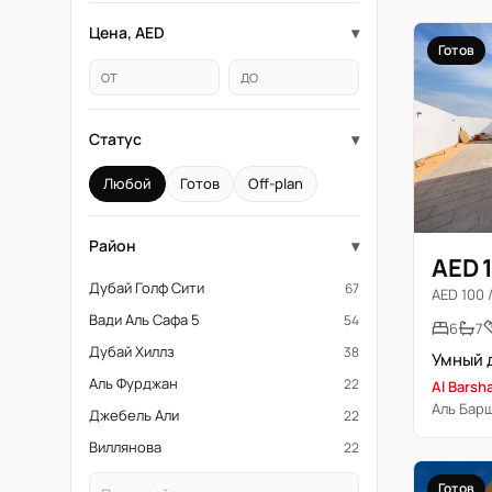
Цена, AED
▾
Готов
ОТ
ДО
Статус
▾
Любой
Готов
Off-plan
Район
▾
AED 
Дубай Голф Сити
67
AED 100 /
Вади Аль Сафа 5
54
6
7
Дубай Хиллз
38
Аль Фурджан
22
Al Barsh
Аль Бар
Джебель Али
22
Виллянова
22
Готов