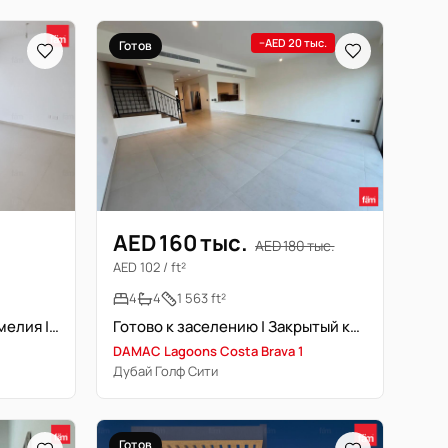
−AED 20 тыс.
Готов
AED 160 тыс.
AED 180 тыс.
AED 102 / ft²
4
4
1 563 ft²
4-комнатный таунхаус | Камелия | Новостройка
Готово к заселению | Закрытый комплекс | Премиум-класс
DAMAC Lagoons Costa Brava 1
Дубай Голф Сити
Готов