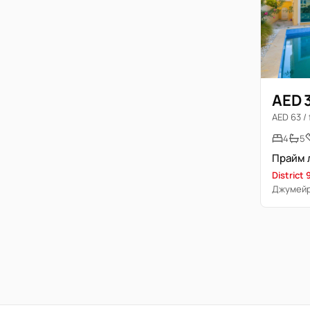
AED 
AED 63 / 
4
5
District 
Джумейр