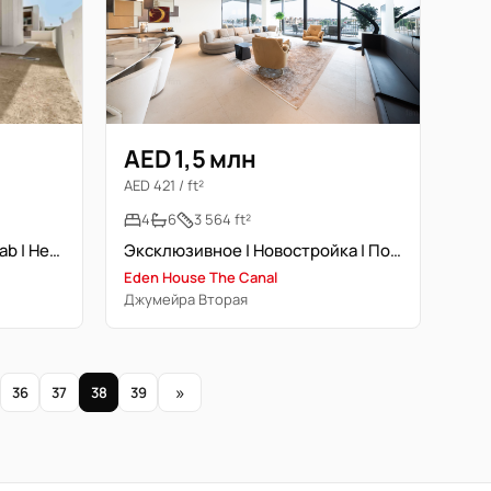
AED 1,5 млн
AED 421 / ft²
4
6
3 564 ft²
Эксперт Dubai Hills | Elie Saab | Несколько вилл
Эксклюзивное | Новостройка | Полный вид на канал
Eden House The Canal
Джумейра Вторая
»
36
37
38
39