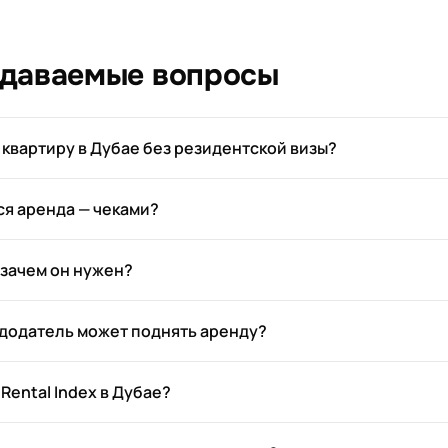
адаваемые вопросы
 квартиру в Дубае без резидентской визы?
ся аренда — чеками?
и зачем он нужен?
додатель может поднять аренду?
 Rental Index в Дубае?