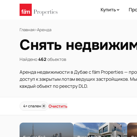
Купить
Про
Главная
›
Аренда
Снять недвижим
Найдено
462
объектов
Аренда недвижимости в Дубае с fäm Properties — пр
доступ к закрытым лотам ведущих застройщиков. М
каждый объект по реестру DLD.
Очистить
4+ спален
✕