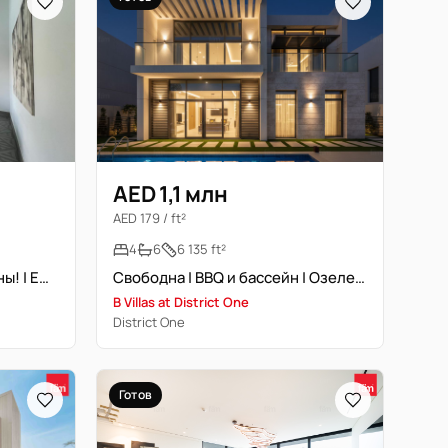
AED 1,1 млн
AED 179 / ft²
4
6
6 135 ft²
Все счета и услуги включены! | Ежемесячная аренда
Свободна | BBQ и бассейн | Озеленённая территория
B Villas at District One
District One
Готов