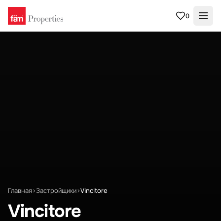
0
Главная
›
Застройщики
›
Vincitore
Vincitore