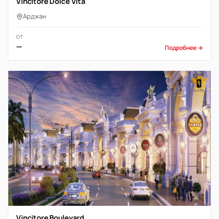
Vincitore Dolce Vita
Арджан
ОТ
—
Подробнее →
Vincitore Boulevard