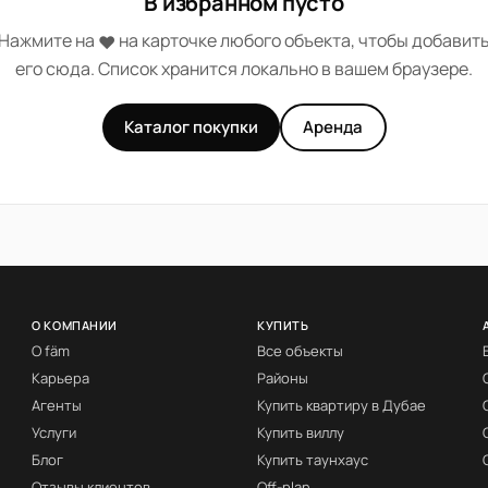
В избранном пусто
Нажмите на
на карточке любого объекта, чтобы добавит
❤︎
его сюда. Список хранится локально в вашем браузере.
Каталог покупки
Аренда
О КОМПАНИИ
КУПИТЬ
О fäm
Все объекты
Карьера
Районы
Агенты
Купить квартиру в Дубае
Услуги
Купить виллу
Блог
Купить таунхаус
Отзывы клиентов
Off-plan