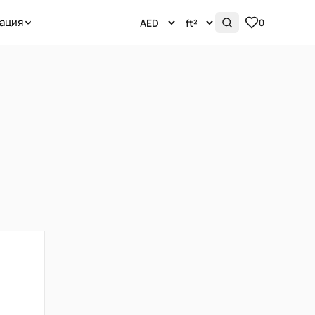
ация
0