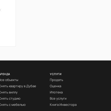
ь
АРЕНДА
УСЛУГИ
Все объекты
Продать
Снять квартиру в Дубае
Оценка
Снять виллу
Ипотека
Снять студию
Все услуги
Снять с мебелью
Книга Инвестора