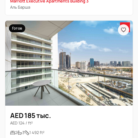
Marriott Executive Apartments Building 3
Аль Барша
Готов
AED 185 тыс.
AED 124 / ft²
2
3
1 492 ft²