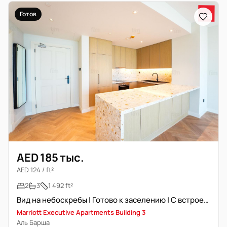
Готов
AED 185 тыс.
AED 124 / ft²
2
3
1 492 ft²
Вид на небоскребы | Готово к заселению | С встроенной техникой
Marriott Executive Apartments Building 3
Аль Барша