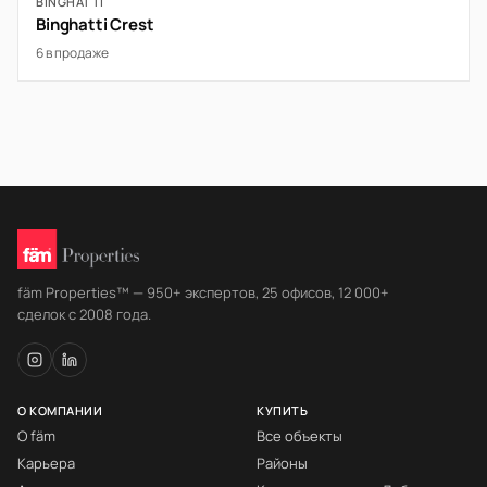
BINGHATTI
Binghatti Crest
6 в продаже
fäm Properties™ — 950+ экспертов, 25 офисов, 12 000+
сделок с 2008 года.
О КОМПАНИИ
КУПИТЬ
О fäm
Все объекты
Карьера
Районы