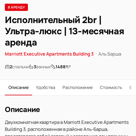
В АРЕНДУ
Исполнительный 2br |
Ультра-люкс | 13-месячная
аренда
Marriott Executive Apartments Building 3
·
Аль Барша
2
спальни
3
ванных
1488
ft²
Описание
Удобства
Расположение
Стоимость
О 
Описание
Двухкомнатная квартира в Marriott Executive Apartments
Building 3, расположенная в районе Аль-Барша,