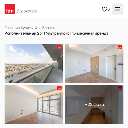
0
Главная
›
Купить
›
Аль Барша
›
Исполнительный 2br | Ультра-люкс | 13-месячная аренда
В АРЕНДУ
Готов к заселению
+22 фото