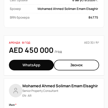
Last Update
8 августа 2026 г.
Брокер
Mohamed Ahmed Soliman Emam Elsaghir
BRN брокера
84775
AED 30 / ft²
АРЕНДА · В ГОД
AED 450 000
/год
WhatsApp
Звонок
Mohamed Ahmed Soliman Emam Elsaghir
Senior Property Consultant
EN · AR
Имя
*