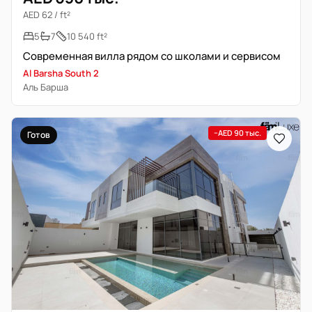
AED 62 / ft²
5
7
10 540 ft²
Современная вилла рядом со школами и сервисом
Al Barsha South 2
Аль Барша
−AED 90 тыс.
Готов