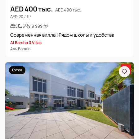
AED 400 тыс.
AED 490 тыс.
AED 20 / ft²
5
5
19 999 ft²
Современная вилла | Рядом школы и удобства
Al Barsha 3 Villas
Аль Барша
Готов