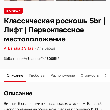
В АРЕНДУ
Классическая роскошь 5br |
Лифт | Первоклассное
местоположение
Al Barsha 3 Villas
·
Аль Барша
5
спальни
6
ванных
15005
ft²
Описание
Удобства
Расположение
Стоимость
О 
Описание
Вилла с 5 спальнями в классическом стиле в Al Barsha 3,
расположенная на обширном участке площадью 15 000