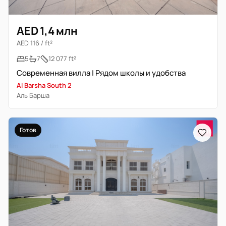
AED 1,4 млн
AED 116 / ft²
5
7
12 077 ft²
Современная вилла | Рядом школы и удобства
Al Barsha South 2
Аль Барша
Готов