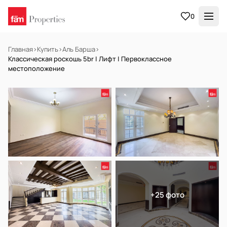
0
Главная
›
Купить
›
Аль Барша
›
Классическая роскошь 5br | Лифт | Первоклассное
местоположение
В АРЕНДУ
Готов к заселению
+25 фото