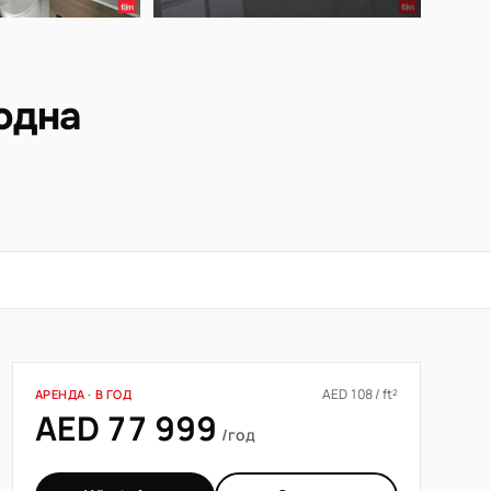
одна
AED 108 / ft²
АРЕНДА · В ГОД
AED 77 999
/год