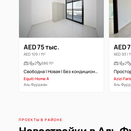
AED 75 тыс.
AED 7
AED 109 / ft²
AED 93 / f
1
2
686 ft²
1
2
Свободна | Новая | Без кондиционирования | Вид на виллы
Equiti Home A
Azizi Fari
Аль Фурджан
Аль Фурд
ПРОЕКТЫ В РАЙОНЕ