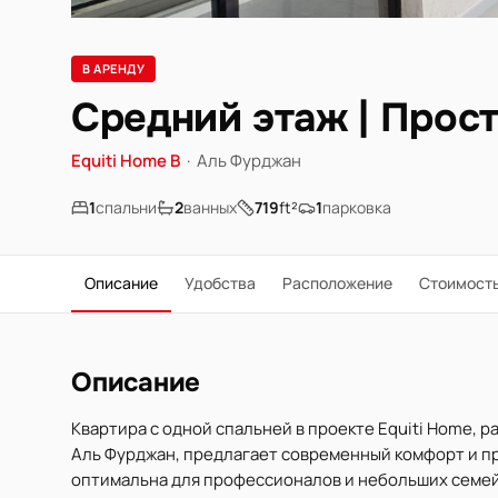
В АРЕНДУ
Средний этаж | Прос
Equiti Home B
·
Аль Фурджан
1
спальни
2
ванных
719
ft²
1
парковка
Описание
Удобства
Расположение
Стоимост
Описание
Квартира с одной спальней в проекте Equiti Home,
Аль Фурджан, предлагает современный комфорт и пра
оптимальна для профессионалов и небольших семей.