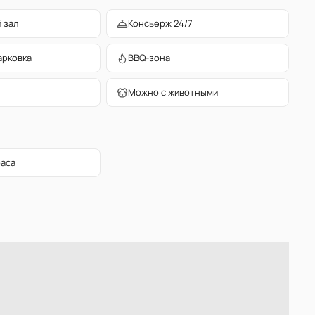
 зал
Консьерж 24/7
арковка
BBQ-зона
Можно с животными
раса