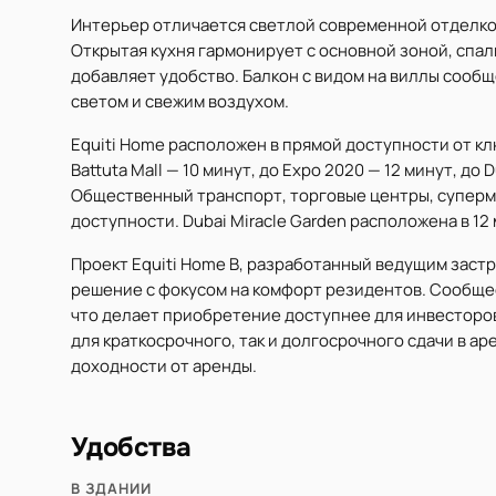
Интерьер отличается светлой современной отделк
Открытая кухня гармонирует с основной зоной, спал
добавляет удобство. Балкон с видом на виллы сооб
светом и свежим воздухом.
Equiti Home расположен в прямой доступности от к
Battuta Mall — 10 минут, до Expo 2020 — 12 минут, до
Общественный транспорт, торговые центры, суперм
доступности. Dubai Miracle Garden расположена в 12 
Проект Equiti Home B, разработанный ведущим зас
решение с фокусом на комфорт резидентов. Сообщес
что делает приобретение доступнее для инвесторов
для краткосрочного, так и долгосрочного сдачи в а
доходности от аренды.
Удобства
В ЗДАНИИ