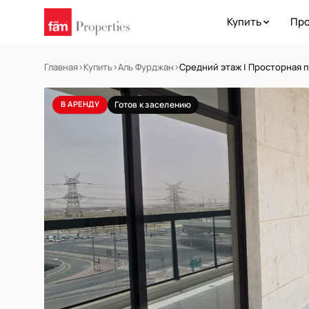
Купить
Про
Главная
›
Купить
›
Аль Фурджан
›
Средний этаж | Просторная 
В АРЕНДУ
Готов к заселению