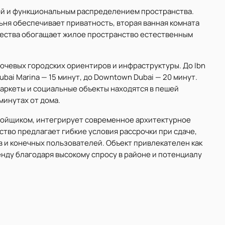
ой и функциональным распределением пространства.
ьня обеспечивает приватность, вторая ванная комната
щества обогащает жилое пространство естественным
лючевых городских ориентиров и инфраструктуры. До Ibn
 Dubai Marina — 15 минут, до Downtown Dubai — 20 минут.
аркеты и социальные объекты находятся в пешей
минутах от дома.
тройщиком, интегрирует современное архитектурное
тво предлагает гибкие условия рассрочки при сдаче,
 и конечных пользователей. Объект привлекателен как
ренду благодаря высокому спросу в районе и потенциалу