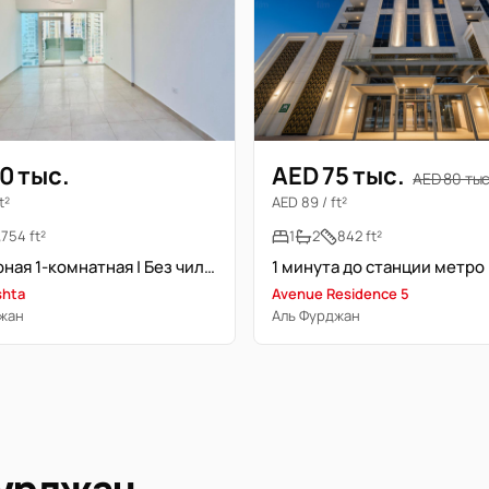
0 тыс.
AED 75 тыс.
AED 80 тыс
t²
AED 89 / ft²
754 ft²
1
2
842 ft²
Просторная 1-комнатная | Без чиллера | Farishta
shta
Avenue Residence 5
жан
Аль Фурджан