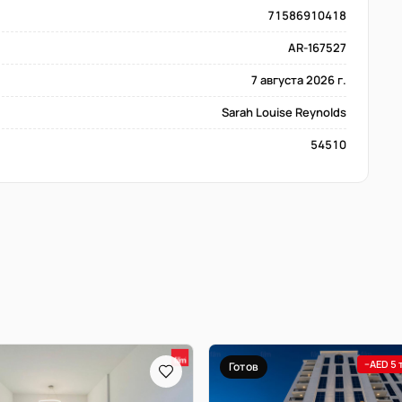
71586910418
AR-167527
7 августа 2026 г.
Sarah Louise Reynolds
54510
−AED 5 
Готов