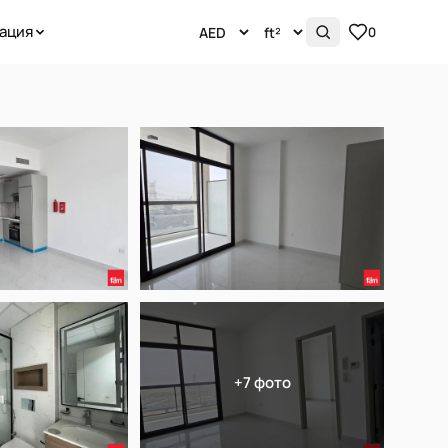
ация
0
+7 фото