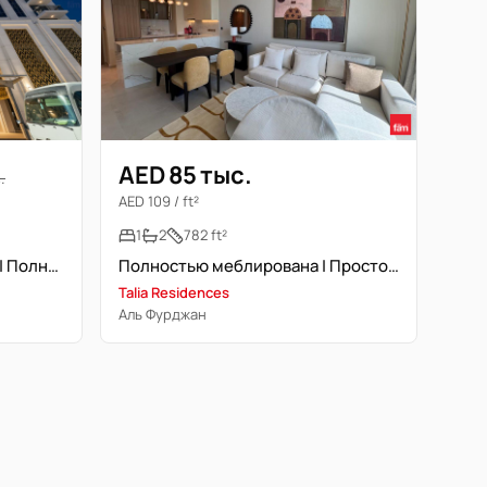
AED 85 тыс.
.
AED 109 / ft²
1
2
782 ft²
1 минута до станции метро | Полностью меблирована | Свободна
Полностью меблирована | Просторная планировка | Высокий этаж
Talia Residences
Аль Фурджан