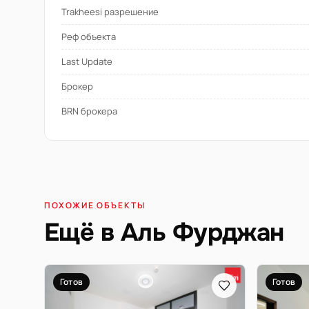
Trakheesi разрешение
Реф объекта
Last Update
Брокер
BRN брокера
ПОХОЖИЕ ОБЪЕКТЫ
Ещё в Аль Фурджан
Готов
Готов