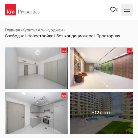
0
Главная
›
Купить
›
Аль Фурджан
›
Свободна | Новостройка | Без кондиционера | Просторная
В АРЕНДУ
Готов к заселению
+12 фото