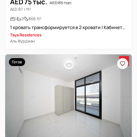
AED 75 тыс.
AED 85 тыс.
AED 87 / ft²
1
2
866 ft²
1 кровать трансформируется в 2 кровати | Кабинет/Кладовая | Васту
Taya Residences
Аль Фурджан
Готов