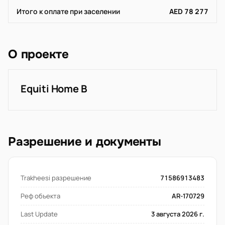
Итого к оплате при заселении
AED 78 277
О проекте
Equiti Home B
Разрешение и документы
Trakheesi разрешение
71586913483
Реф объекта
AR-170729
Last Update
3 августа 2026 г.