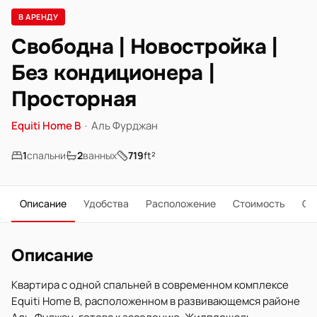
В АРЕНДУ
Свободна | Новостройка |
Без кондиционера |
Просторная
Equiti Home B
·
Аль Фурджан
1
спальни
2
ванных
719
ft²
Описание
Удобства
Расположение
Стоимость
О 
Описание
Квартира с одной спальней в современном комплексе
Equiti Home B, расположенном в развивающемся районе