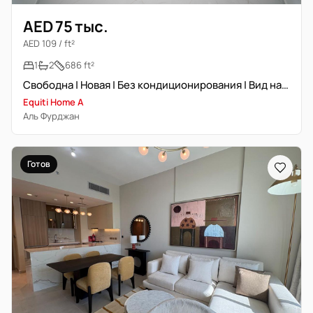
AED 75 тыс.
AED 109 / ft²
1
2
686 ft²
Свободна | Новая | Без кондиционирования | Вид на виллы
Equiti Home A
Аль Фурджан
Готов