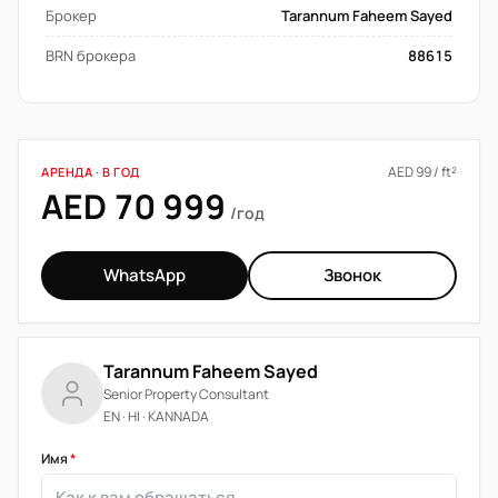
Брокер
Tarannum Faheem Sayed
BRN брокера
88615
AED 99 / ft²
АРЕНДА · В ГОД
AED 70 999
/год
WhatsApp
Звонок
Tarannum Faheem Sayed
Senior Property Consultant
EN · HI · KANNADA
Имя
*