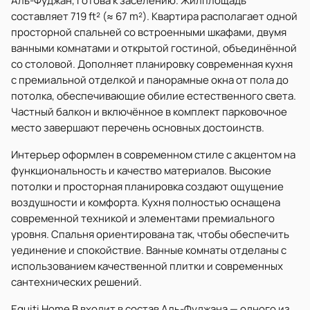
Аль-Фуджан, готова к заселению. Жилплощадь
составляет 719 ft² (≈ 67 m²). Квартира располагает одной
просторной спальней со встроенными шкафами, двумя
ванными комнатами и открытой гостиной, объединённой
со столовой. Дополняет планировку современная кухня
с премиальной отделкой и панорамные окна от пола до
потолка, обеспечивающие обилие естественного света.
Частный балкон и включённое в комплект парковочное
место завершают перечень основных достоинств.
Интерьер оформлен в современном стиле с акцентом на
функциональность и качество материалов. Высокие
потолки и просторная планировка создают ощущение
воздушности и комфорта. Кухня полностью оснащена
современной техникой и элементами премиального
уровня. Спальня ориентирована так, чтобы обеспечить
уединение и спокойствие. Ванные комнаты отделаны с
использованием качественной плитки и современных
сантехнических решений.
Equiti Home B входит в состав Аль-Фуджана — одного из