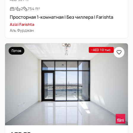
1
2
754 ft²
Просторная 1-комнатная | Без чиллера | Farishta
Azizi Farishta
Аль Фурджан
−AED 10 тыс.
Готов