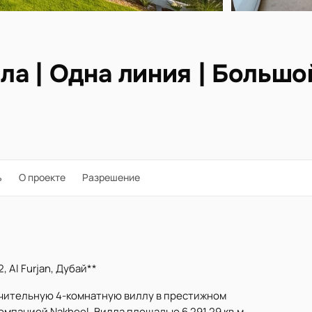
лла | Одна линия | Большо
ь
О проекте
Разрешение
2, Al Furjan, Дубай**
ючительную 4-комнатную виллу в престижном
компанией Nakheel. Вилла площадью 6 291,29 кв.м,