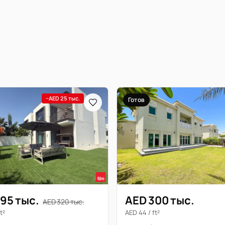
−AED 25 тыс.
Готов
95 тыс.
AED 300 тыс.
AED 320 тыс.
t²
AED 44 / ft²