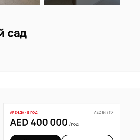
й сад
AED 64 / ft²
АРЕНДА · В ГОД
AED 400 000
/год