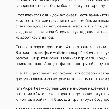
совершенно новая, без мебели, доступна в аренду за
Этот впечатляющий дом включает шесть ванных ком
комфорта. Жители наслаждаются спокойными видами
спектром удобств: встроенные шкафы, walk-in гарде
кладовая и прачечная. Открытая кухня дополняет 
комфорт круглый год.
Основные характеристики: - 4 просторные спальни - 6
Встроенные шкафы и walk-in гардероб - Комнаты служ
балкон - Открытая кухня - Гаражная парковка - Кон
приватностью - Доступ к фитнес-центру, общему сп
Tilal Al Furjan славится спокойной атмосферой и с
доступ к главным магистралям, торговым центрам и
fäm Properties — крупнейшее и наиболее надежное а
агентами в 24 офисах — гордо представляет эту от
клиентов и рейтинг 4,9 звезды гарантируют безупр
Для получения дополнительной информации или орга