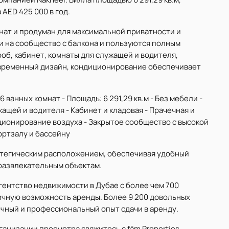
 AED 425 000 в год.
нат и продуман для максимальной приватности и
 на сообщество с балкона и пользуются полным
роб, кабинет, комнаты для служащей и водителя,
современный дизайн, кондиционирование обеспечивает
 ванных комнат - Площадь: 6 291,29 кв.м - Без мебели -
ащей и водителя - Кабинет и кладовая - Прачечная и
диционирование воздуха - Закрытое сообщество с высокой
ортзалу и бассейну
тратегическим расположением, обеспечивая удобный
 развлекательным объектам.
гентство недвижимости в Дубае с более чем 700
личную возможность аренды. Более 9 200 довольных
ечный и профессиональный опыт сдачи в аренду.
низации просмотра свяжитесь с fäm Properties