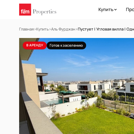
Купить
Про
Главная
›
Купить
›
Аль Фурджан
›
Пустует | Угловая вилла | Од
В АРЕНДУ
Готов к заселению