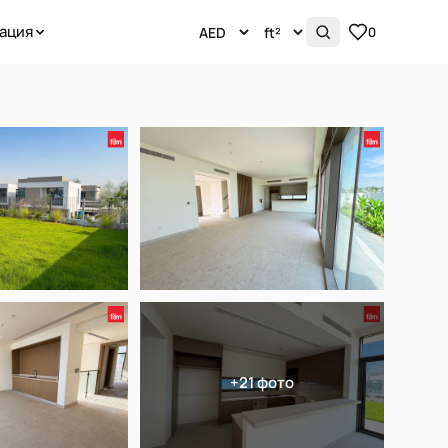
ация
0
+21 фото