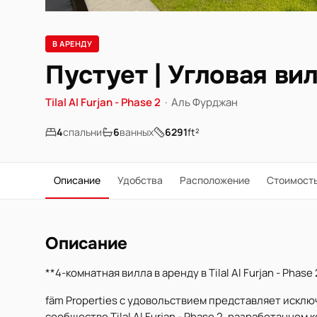
В АРЕНДУ
Пустует | Угловая ви
Tilal Al Furjan - Phase 2
·
Аль Фурджан
4
спальни
6
ванных
6291
ft²
Описание
Удобства
Расположение
Стоимост
Описание
**4-комнатная вилла в аренду в Tilal Al Furjan - Phase 
fäm Properties с удовольствием представляет искл
сообществе Tilal Al Furjan - Phase 2, разработанном 