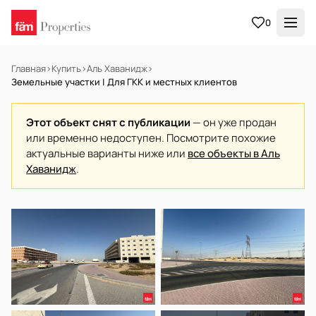
0
Главная
›
Купить
›
Аль Хаванидж
›
Земельные участки | Для ГКК и местных клиентов
Этот объект снят с публикации
— он уже продан
или временно недоступен. Посмотрите похожие
актуальные варианты ниже или
все объекты в Аль
Хаванидж
.
НА ПРОДАЖУ
Готов к заселению