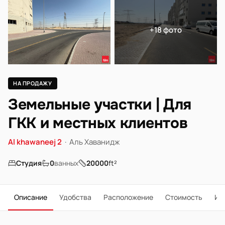
+18 фото
НА ПРОДАЖУ
Земельные участки | Для
ГКК и местных клиентов
Al khawaneej 2
·
Аль Хаванидж
Студия
0
ванных
20000
ft²
Описание
Удобства
Расположение
Стоимость
Ип