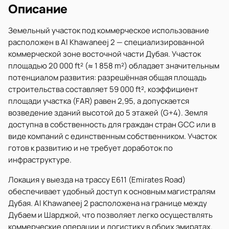
Описание
Земельный участок под коммерческое использование
расположен в Al Khawaneej 2 — специализированной
коммерческой зоне восточной части Дубая. Участок
площадью 20 000 ft² (≈ 1 858 m²) обладает значительным
потенциалом развития: разрешённая общая площадь
строительства составляет 59 000 ft², коэффициент
площади участка (FAR) равен 2,95, а допускается
возведение зданий высотой до 5 этажей (G+4). Земля
доступна в собственность для граждан стран GCC или в
виде компаний с единственным собственником. Участок
готов к развитию и не требует доработок по
инфраструктуре.
Локация у выезда на трассу E611 (Emirates Road)
обеспечивает удобный доступ к основным магистралям
Дубая. Al Khawaneej 2 расположена на границе между
Дубаем и Шарджой, что позволяет легко осуществлять
коммерческие операции и логистику в обоих эмиратах.