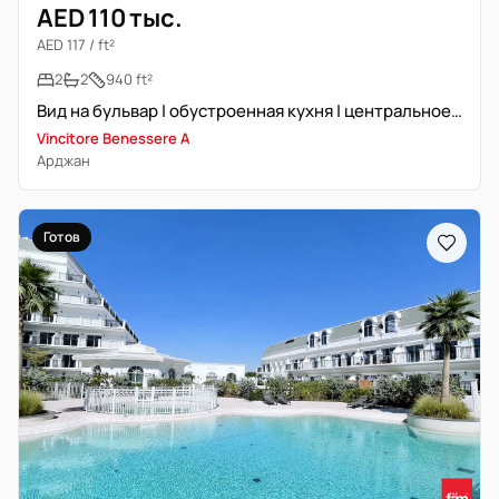
AED 110 тыс.
AED 117 / ft²
2
2
940 ft²
Вид на бульвар | обустроенная кухня | центральное расположение
Vincitore Benessere A
Арджан
Готов