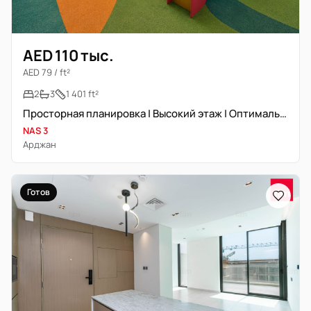
AED 110 тыс.
AED 79 / ft²
2
3
1 401 ft²
Просторная планировка | Высокий этаж | Оптимальная цена
NAS 3
Арджан
Готов