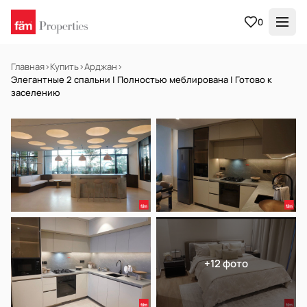
0
Главная
›
Купить
›
Арджан
›
Элегантные 2 спальни | Полностью меблирована | Готово к
заселению
В АРЕНДУ
Готов к заселению
+12 фото