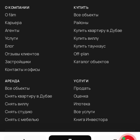
О КОМПАНИИ
КУПИТЬ
О fäm
Все объекты
Карьера
Районы
Агенты
Купить квартиру в Дубае
Услуги
Купить виллу
Блог
Купить таунхаус
Отзывы клиентов
Off-plan
Застройщики
Каталог объектов
Контакты и офисы
АРЕНДА
УСЛУГИ
Все объекты
Продать
Снять квартиру в Дубае
Оценка
Снять виллу
Ипотека
Снять студию
Все услуги
Снять с мебелью
Книга Инвестора
© fäm Properties™ · ORN 1858 · С 2008