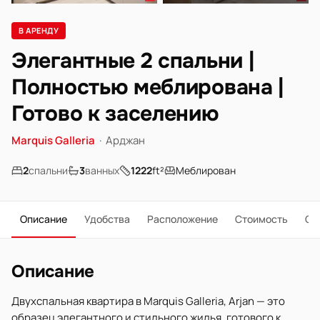
В АРЕНДУ
Элегантные 2 спальни |
Полностью меблирована |
Готово к заселению
Marquis Galleria
·
Арджан
2
спальни
3
ванных
1222
ft²
Меблирован
Описание
Удобства
Расположение
Стоимость
О 
Описание
Двухспальная квартира в Marquis Galleria, Arjan — это
образец элегантного и стильного жилья, готового к