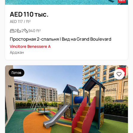
AED 110 тыс.
AED 117 / ft²
2
2
940 ft²
Просторная 2-спальня | Вид на Grand Boulevard
Vincitore Benessere A
Арджан
Готов