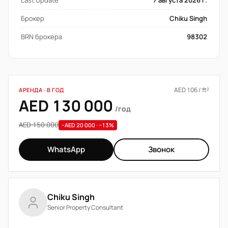
Last Update
7 августа 2026 г.
Брокер
Chiku Singh
BRN брокера
98302
AED 106 / ft²
АРЕНДА · В ГОД
AED 130 000
/год
AED 150 000
−AED 20 000 · −13%
WhatsApp
Звонок
Chiku Singh
Senior Property Consultant