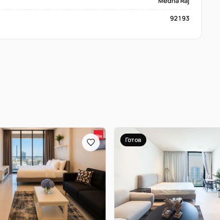
Medha Raj
92193
Готов