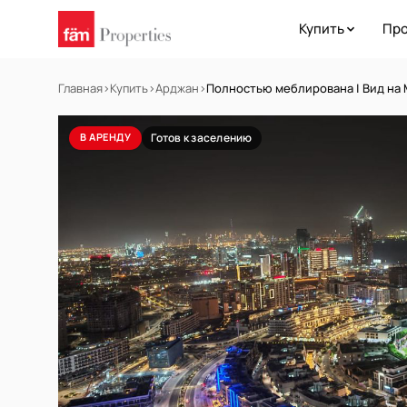
Купить
Про
Главная
›
Купить
›
Арджан
›
Полностью меблирована | Вид на M
В АРЕНДУ
Готов к заселению