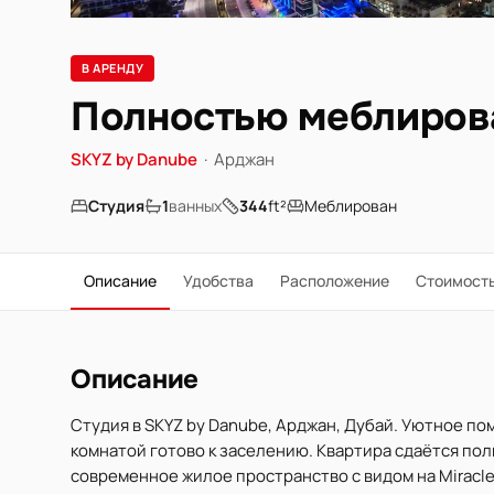
В АРЕНДУ
Полностью меблирован
SKYZ by Danube
·
Арджан
Студия
1
ванных
344
ft²
Меблирован
Описание
Удобства
Расположение
Стоимост
Описание
Студия в SKYZ by Danube, Арджан, Дубай. Уютное по
комнатой готово к заселению. Квартира сдаётся по
современное жилое пространство с видом на Miracl