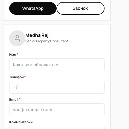
WhatsApp
Звонок
Medha Raj
Senior Property Consultant
Имя
*
Телефон
*
Email
*
Комментарий