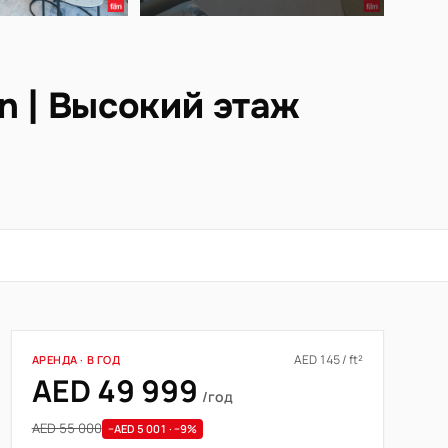
n | Высокий этаж
AED 145 / ft²
АРЕНДА · В ГОД
AED 49 999
/год
AED 55 000
−AED 5 001 · −9%