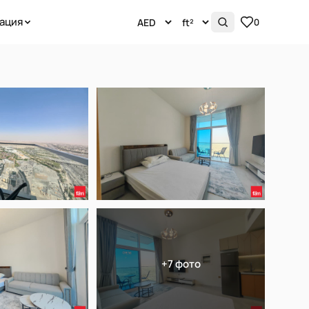
ация
0
+7 фото