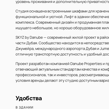
уровень проживания и дополнительную приватность
Студия оснащена встроенными шкафами для хранени
функциональной и уютной. Лифт в здании обеспечив
комплекса. Современный дизайн и продуманная пла
ищущего небольшое, но хорошо оборудованное жил
SKYZ by Danube — современный жилой проект в райо
части Дубая. Сообщество находится в непосредстве
Джумейра, международного аэропорта Дубая и Jumeir
отличную транспортную доступность и удобный дос
Проект разработан компанией Danube Properties и 
отвечающий актуальным стандартам качества и комф
профессионалов, так и инвесторов, рассматривающи
условия аренды делают эту студию доступным вариа
Удобства
В ЗДАНИИ