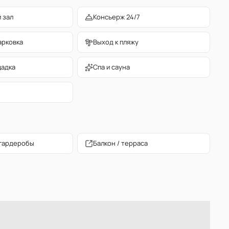
 зал
Консьерж 24/7
арковка
Выход к пляжу
щадка
Спа и сауна
гардеробы
Балкон / терраса