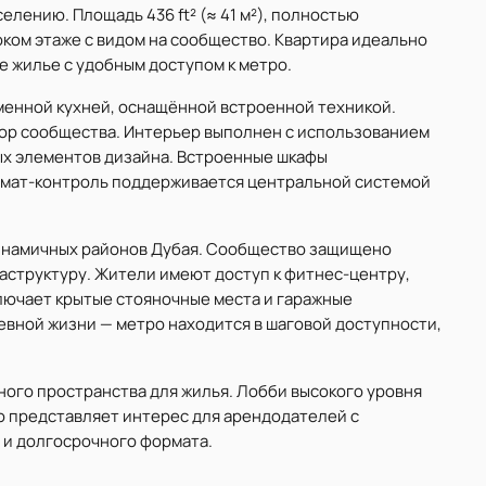
аселению. Площадь 436 ft² (≈ 41 м²), полностью
оком этаже с видом на сообщество. Квартира идеально
 жилье с удобным доступом к метро.
менной кухней, оснащённой встроенной техникой.
ор сообщества. Интерьер выполнен с использованием
х элементов дизайна. Встроенные шкафы
имат-контроль поддерживается центральной системой
 динамичных районов Дубая. Сообщество защищено
аструктуру. Жители имеют доступ к фитнес-центру,
лючает крытые стояночные места и гаражные
вной жизни — метро находится в шаговой доступности,
ного пространства для жилья. Лобби высокого уровня
ю представляет интерес для арендодателей с
 и долгосрочного формата.