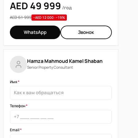
AED 49 999
/год
AED 61 999
−AED 12 000 · −19%
WhatsApp
Звонок
Hamza Mahmoud Kamel Shaban
Senior Property Consultant
Имя
*
Телефон
*
Email
*