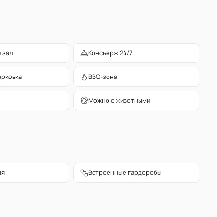
 зал
Консьерж 24/7
арковка
BBQ-зона
Можно с животными
ня
Встроенные гардеробы