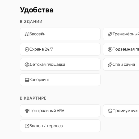
Удобства
В ЗДАНИИ
Бассейн
Тренажёрный
Охрана 24/7
Подземная п
Детская площадка
Спа и сауна
Коворкинг
В КВАРТИРЕ
Центральный VRV
Премиум кух
Балкон / терраса