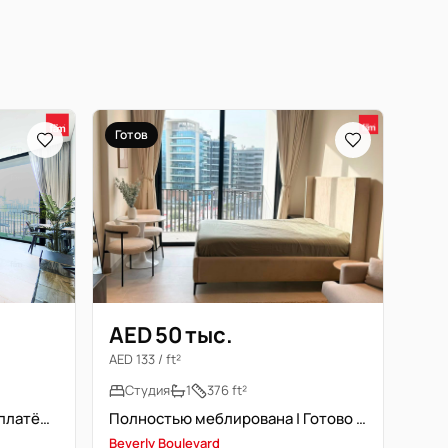
Готов
AED 50 тыс.
AED 133 / ft²
Студия
1
376 ft²
Премиум локация | Гибкий платёж | Умный дом
Полностью меблирована | Готово к заселению | Новостройка
Beverly Boulevard