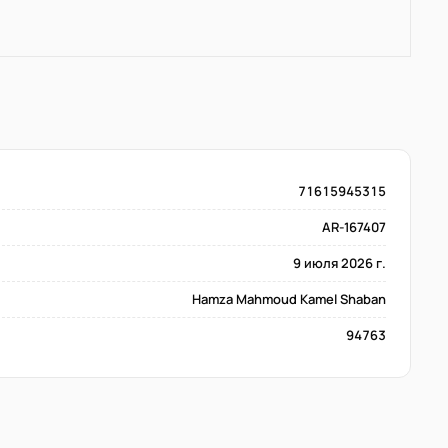
71615945315
AR-167407
9 июля 2026 г.
Hamza Mahmoud Kamel Shaban
94763