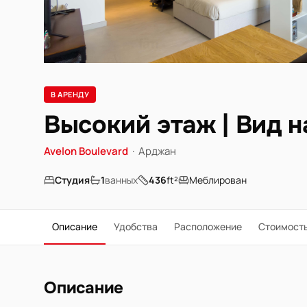
В АРЕНДУ
Высокий этаж | Вид н
Avelon Boulevard
·
Арджан
Студия
1
ванных
436
ft²
Меблирован
Описание
Удобства
Расположение
Стоимост
Описание