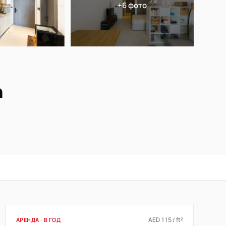
+6 фото
а
AED 115 / ft²
АРЕНДА · В ГОД