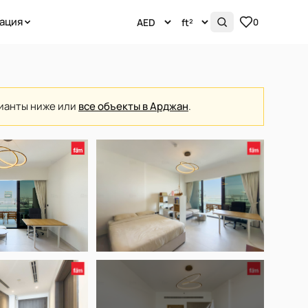
ация
0
рианты ниже или
все объекты в Арджан
.