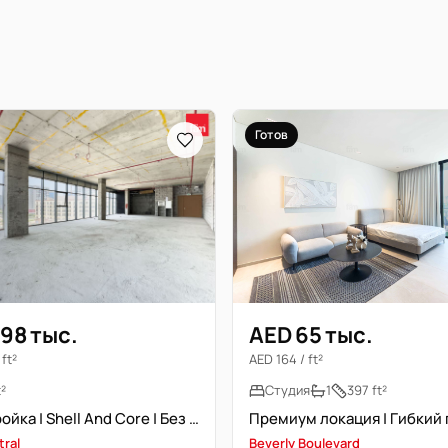
Готов
98 тыс.
AED 65 тыс.
ft²
AED 164 / ft²
t²
Студия
1
397 ft²
Новостройка | Shell And Core | Без мебели
tral
Beverly Boulevard