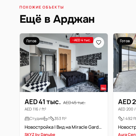
ПОХОЖИЕ ОБЪЕКТЫ
Ещё в Арджан
−AED 4 тыс.
Готов
Готов
AED 41 тыс.
AED 2
AED 45 тыс.
AED 116 / ft²
AED 200 / 
Студия
1
353 ft²
1 492 f
Новостройка | Вид на Miracle Garden | Высокий этаж
SKYZ by Danube
Aura Cen