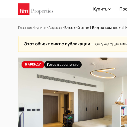
Купить
Про
Главная
›
Купить
›
Арджан
›
Высокий этаж | Вид на комплекс |
Этот объект снят с публикации
— он уже сдан ил
В АРЕНДУ
Готов к заселению