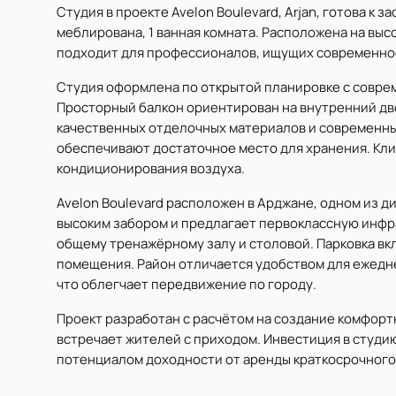
Студия в проекте Avelon Boulevard, Arjan, готова к з
меблирована, 1 ванная комната. Расположена на выс
подходит для профессионалов, ищущих современное
Студия оформлена по открытой планировке с совре
Просторный балкон ориентирован на внутренний дв
качественных отделочных материалов и современны
обеспечивают достаточное место для хранения. Кл
кондиционирования воздуха.
Avelon Boulevard расположен в Арджане, одном из
высоким забором и предлагает первоклассную инфр
общему тренажёрному залу и столовой. Парковка вк
помещения. Район отличается удобством для ежедне
что облегчает передвижение по городу.
Проект разработан с расчётом на создание комфорт
встречает жителей с приходом. Инвестиция в студи
потенциалом доходности от аренды краткосрочного