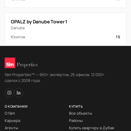
OPALZ by Danube Tower 1
Danube
Юнитов
15
fäm Properties™ — 950+ экспертов, 25 офисов, 12 000+
сделок с 2008 года.
О КОМПАНИИ
КУПИТЬ
О fäm
Все объекты
Карьера
Районы
Агенты
Купить квартиру в Дубае