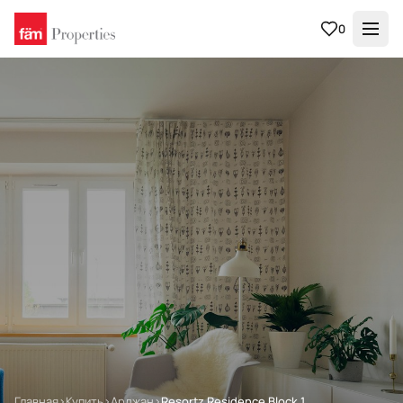
0
Главная
›
Купить
›
Арджан
›
Resortz Residence Block 1