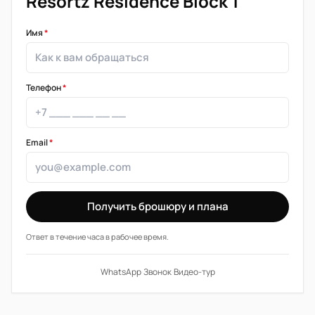
Resortz Residence Block 1
Имя
*
Телефон
*
Email
*
Получить брошюру и плана
Ответ в течение часа в рабочее время.
WhatsApp
·
Звонок
·
Видео-тур