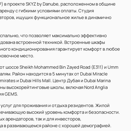
m²) в проекте SKYZ by Danube, расположенном в общине
 аренду с гибкими условиями оплаты. Студия
аторов, ищущих функциональное жилье в динамично
 спальню, что позволяет максимально эффективно
удована встроенной техникой. Встроенные шкафы
ьного кондиционирования гарантирует комфорт в любое
ковочное место.
т шоссе Sheikh Mohammed Bin Zayed Road (E311) и Umm
лям. Район находится в 5 минутах от Dubai Miracle
Emirates и Dubai Hills Mall. Центр Дубая и Dubai Marina
ны высокорейтинговые школы, включая Nord Anglia
ия GEMS.
 услуг для проживания и отдыха резидентов. Жилой
печивающую высокий уровень комфорта и безопасности.
х арендаторов, так и для инвесторов,
да в развивающемся районе с хорошей демографией.