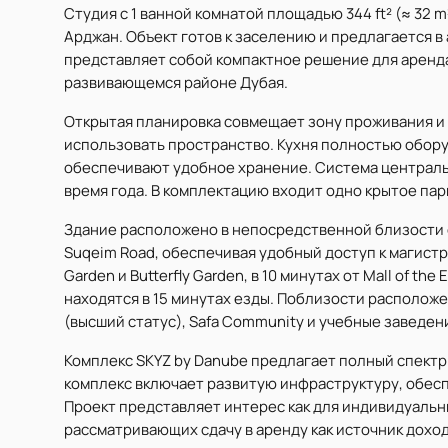
Студия с 1 ванной комнатой площадью 344 ft² (≈ 32 
Арджан. Объект готов к заселению и предлагается в
представляет собой компактное решение для аренд
развивающемся районе Дубая.
Открытая планировка совмещает зону проживания и
использовать пространство. Кухня полностью обор
обеспечивают удобное хранение. Система централ
время года. В комплектацию входит одно крытое пар
Здание расположено в непосредственной близости о
Suqeim Road, обеспечивая удобный доступ к магистра
Garden и Butterfly Garden, в 10 минутах от Mall of the 
находятся в 15 минутах езды. Поблизости расположе
(высший статус), Safa Community и учебные заведен
Комплекс SKYZ by Danube предлагает полный спектр
комплекс включает развитую инфраструктуру, обес
Проект представляет интерес как для индивидуальны
рассматривающих сдачу в аренду как источник дохо