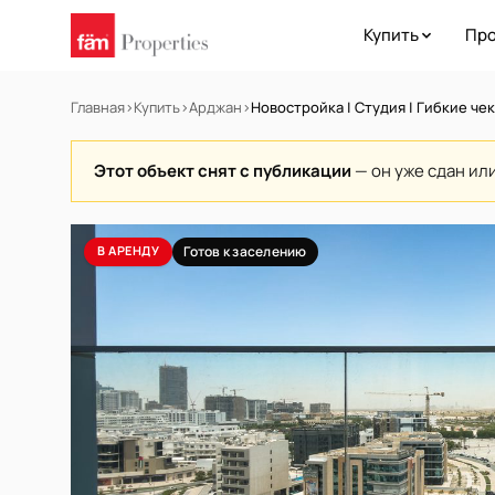
Купить
Про
Главная
›
Купить
›
Арджан
›
Новостройка | Студия | Гибкие чек
Этот объект снят с публикации
— он уже сдан ил
В АРЕНДУ
Готов к заселению