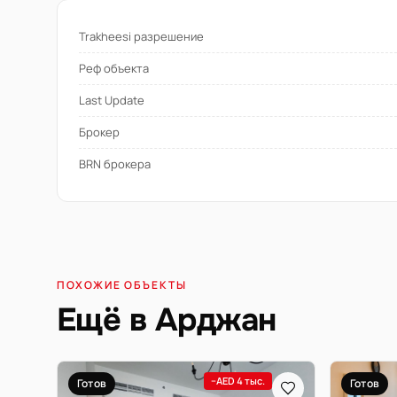
Trakheesi разрешение
Реф объекта
Last Update
Брокер
BRN брокера
ПОХОЖИЕ ОБЪЕКТЫ
Ещё в Арджан
−AED 4 тыс.
Готов
Готов