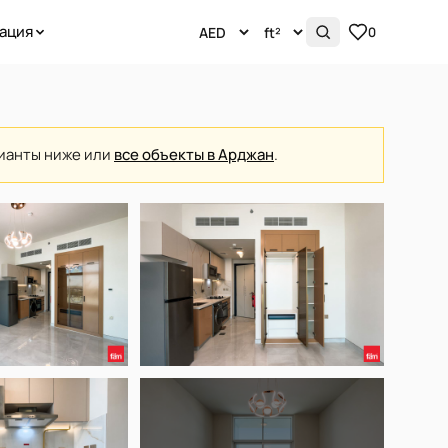
ация
0
рианты ниже или
все объекты в Арджан
.