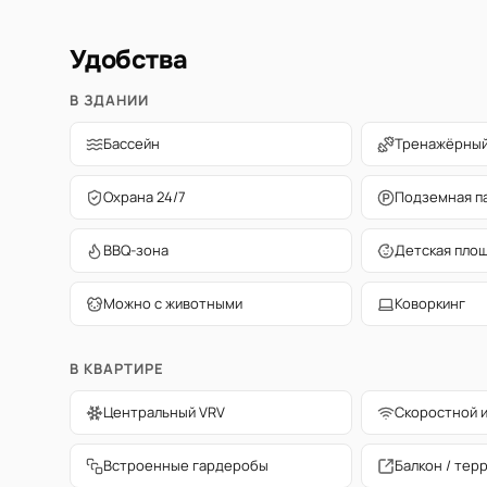
Удобства
В ЗДАНИИ
Бассейн
Тренажёрный
Охрана 24/7
Подземная п
BBQ-зона
Детская пло
Можно с животными
Коворкинг
В КВАРТИРЕ
Центральный VRV
Скоростной 
Встроенные гардеробы
Балкон / тер