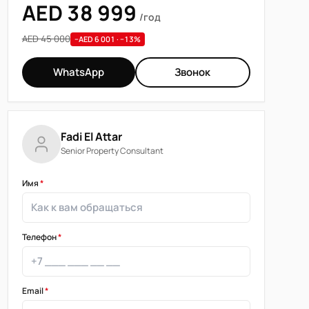
AED 38 999
/год
AED 45 000
−AED 6 001 · −13%
WhatsApp
Звонок
Fadi El Attar
Senior Property Consultant
Имя
*
Телефон
*
Email
*