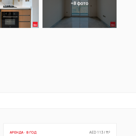
+8 фото
AED 113 / ft²
АРЕНДА · В ГОД