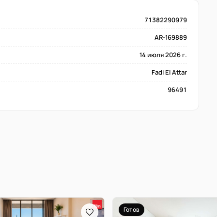
71382290979
AR-169889
14 июля 2026 г.
Fadi El Attar
96491
Готов