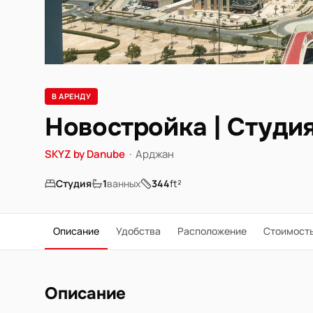
В АРЕНДУ
Новостройка | Студия 
SKYZ by Danube
·
Арджан
Студия
1
ванных
344
ft²
Описание
Удобства
Расположение
Стоимост
Описание