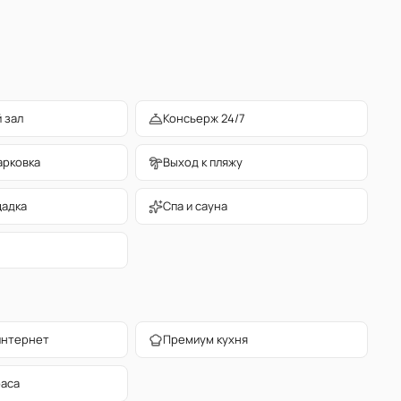
 зал
Консьерж 24/7
арковка
Выход к пляжу
щадка
Спа и сауна
интернет
Премиум кухня
раса