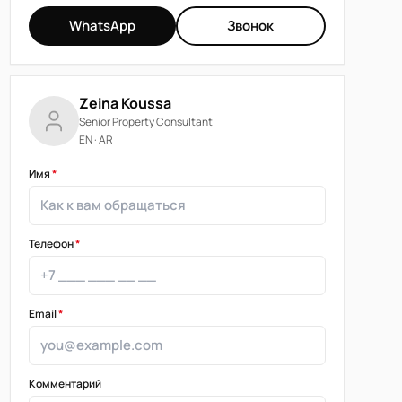
WhatsApp
Звонок
Zeina Koussa
Senior Property Consultant
EN · AR
Имя
*
Телефон
*
Email
*
Комментарий