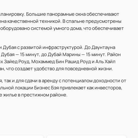
ланировку. Большие панорамные окна обеспечивают
ена качественной техникой. В спальне предусмотрены
оборудовано системой умного дома, что обеспечивает
и Дубая с развитой инфраструктурой. До Даунтауна
Дубая — 15 минут, до Дубай Марины — 15 минут. Район
х Зайед Роуд, Мохаммед Бин Рашид Роуд и Аль Хайл
ан, что создает удобство для повседневной жизни.
, так и для сдачи в аренду с потенциалом доходности от
альной локации Бизнес Бэя привлекает как инвесторов,
е жилье в престижном районе.