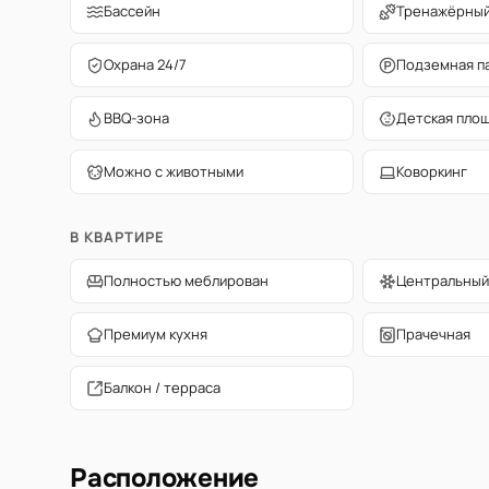
Бассейн
Тренажёрный
Охрана 24/7
Подземная п
BBQ-зона
Детская пло
Можно с животными
Коворкинг
В КВАРТИРЕ
Полностью меблирован
Центральный
Премиум кухня
Прачечная
Балкон / терраса
Расположение