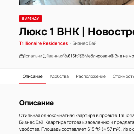
В АРЕНДУ
Люкс 1 BHK | Новост
Trillionaire Residences
·
Бизнес Бэй
1
спальни
1
ванных
615
ft²
Меблирован
Вид на м
Описание
Удобства
Расположение
Стоимост
Описание
Стильная однокомнатная квартира в проекте Trillion
Бизнес Бэй. Квартира готова к заселению и предла
удобства. Площадь составляет 615 ft² (≈ 57 m²). Из 