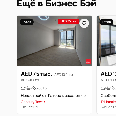
Ещё в Бизнес Бэй
−AED 25 тыс.
Готов
Готов
AED 75 тыс.
AED 1
AED 100 тыс.
AED 98 / ft²
AED 171 / 
1
2
768 ft²
1
1
Новостройка | Готово к заселению
Century Tower
Trilliona
Бизнес Бэй
Бизнес Б