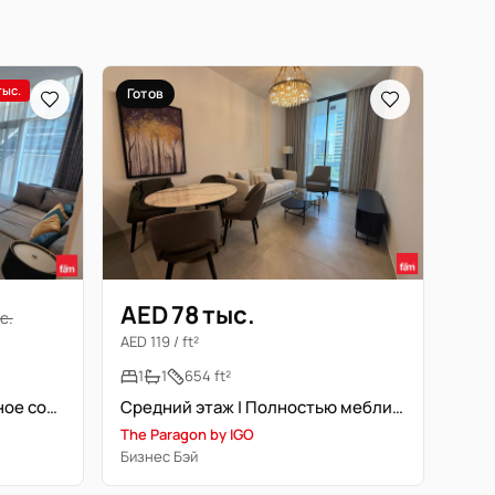
тыс.
Готов
AED 78 тыс.
с.
AED 119 / ft²
1
1
654 ft²
Премиум локация | Идеальное состояние | Свободна сейчас
Средний этаж | Полностью меблирована | Готово к заселению
The Paragon by IGO
Бизнес Бэй