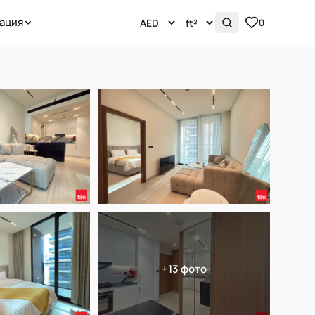
ация
0
+13 фото