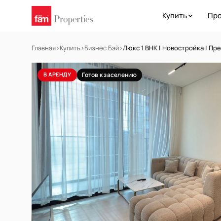
Купить
Про
Главная
›
Купить
›
Бизнес Бэй
›
Люкс 1 BHK | Новостройка | Пр
В АРЕНДУ
Готов к заселению