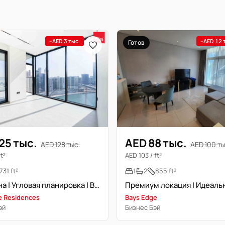
−AED 3 тыс.
−AED 12 
Готов
25 тыс.
AED 88 тыс.
AED 128 тыс.
AED 100 ты
ft²
AED 103 / ft²
731 ft²
1
2
855 ft²
Свободна | Угловая планировка | Высокий этаж
ire Residences
Bays Edge
эй
Бизнес Бэй