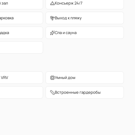
 зал
Консьерж 24/7
арковка
Выход к пляжу
щадка
Спа и сауна
 VRV
Умный дом
Встроенные гардеробы