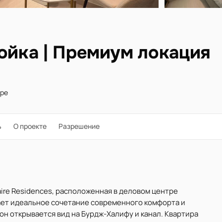
ройка | Премиум локация
оре
ь
О проекте
Разрешение
aire Residences, расположенная в деловом центре
гает идеальное сочетание современного комфорта и
окон открывается вид на Бурдж-Халифу и канал. Квартира