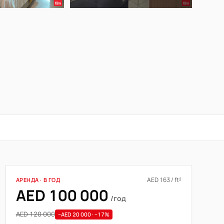
AED 163 / ft²
АРЕНДА · В ГОД
AED 100 000
/год
AED 120 000
−AED 20 000 · −17%