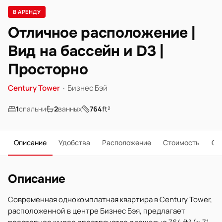
В АРЕНДУ
Отличное расположение |
Вид на бассейн и D3 |
Просторно
Century Tower
·
Бизнес Бэй
1
спальни
2
ванных
764
ft²
Описание
Удобства
Расположение
Стоимость
О 
Описание
Современная однокомплатная квартира в Century Tower,
расположенной в центре Бизнес Бэя, предлагает