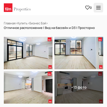
0
Главная
›
Купить
›
Бизнес Бэй
›
Отличное расположение | Вид на бассейн и D3 | Просторно
В АРЕНДУ
Готов к заселению
+13 фото