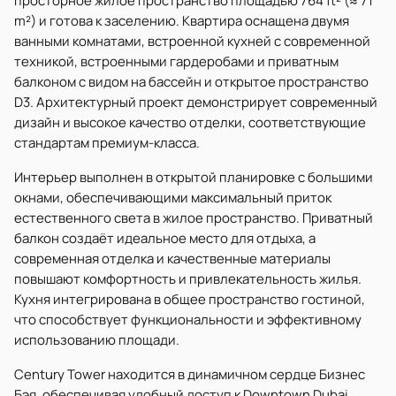
просторное жилое пространство площадью 764 ft² (≈ 71
m²) и готова к заселению. Квартира оснащена двумя
ванными комнатами, встроенной кухней с современной
техникой, встроенными гардеробами и приватным
балконом с видом на бассейн и открытое пространство
D3. Архитектурный проект демонстрирует современный
дизайн и высокое качество отделки, соответствующие
стандартам премиум-класса.
Интерьер выполнен в открытой планировке с большими
окнами, обеспечивающими максимальный приток
естественного света в жилое пространство. Приватный
балкон создаёт идеальное место для отдыха, а
современная отделка и качественные материалы
повышают комфортность и привлекательность жилья.
Кухня интегрирована в общее пространство гостиной,
что способствует функциональности и эффективному
использованию площади.
Century Tower находится в динамичном сердце Бизнес
Бэя, обеспечивая удобный доступ к Downtown Dubai,