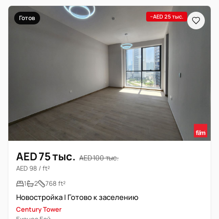
−AED 25 тыс.
Готов
AED 75 тыс.
AED 100 тыс.
AED 98 / ft²
1
2
768 ft²
Новостройка | Готово к заселению
Century Tower