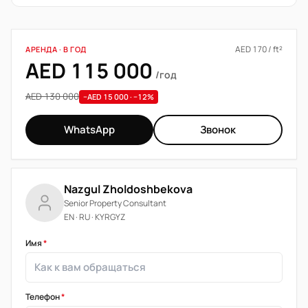
AED 170 / ft²
АРЕНДА · В ГОД
AED 115 000
/год
AED 130 000
−AED 15 000 · −12%
WhatsApp
Звонок
Nazgul Zholdoshbekova
Senior Property Consultant
EN · RU · KYRGYZ
Имя
*
Телефон
*