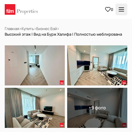
0
Главная
›
Купить
›
Бизнес Бэй
›
Высокий этаж | Вид на Бурж Халифа | Полностью меблирована
В АРЕНДУ
Готов к заселению
+9 фото