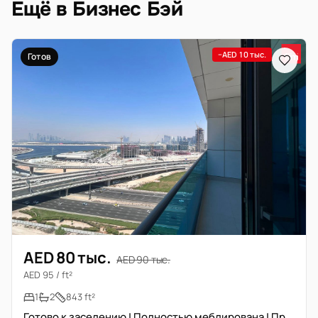
Ещё в Бизнес Бэй
−AED 10 тыс.
Готов
AED 80 тыс.
AED 90 тыс.
AED 95 / ft²
1
2
843 ft²
Готово к заселению | Полностью меблирована | Прайм локация