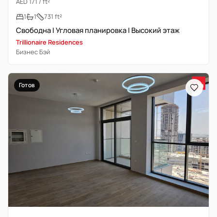
AED 171 / ft²
1
1
731 ft²
Свободна | Угловая планировка | Высокий этаж
Trillionaire Residences
Бизнес Бэй
Готов