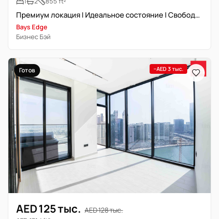
1
2
855 ft²
Премиум локация | Идеальное состояние | Свободна сейчас
Bays Edge
Бизнес Бэй
−AED 3 тыс.
Готов
AED 125 тыс.
AED 128 тыс.