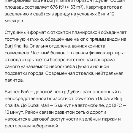
панорамный вид на Burj Khalifa и горизонт Дубая. Общая
площадь составляет 676 ft² (≈ 63 m²). Квартира готов к
заселению и сдаётся в аренду на условиях 6 или 12
месяцев.
Студийный формат с открытой планировкой объединяет
гостиную и кухню, обращённые на юг с прямым видом на
Burj Khalifa. Спальня отделена, ванная комната
совмещена. Частный балкон — главная фишка квартиры:
отсюда открывается беспрепятственная панорама
самого узнаваемого небоскреба Дубая и ночной
подсветки города. Современная отделка, нейтральная
палитра.
Бизнес Бэй — деловой центр Дубая, расположенный в
непосредственной близости от Downtown Dubai и Burj
Khalifa. До Dubai Mall — 5 минут на автомобиле, до DIFC —
10 минут. Район связан развитой сетью дорог и
находится в шаговой доступности к зелёным паркам и
ресторанам набережной.