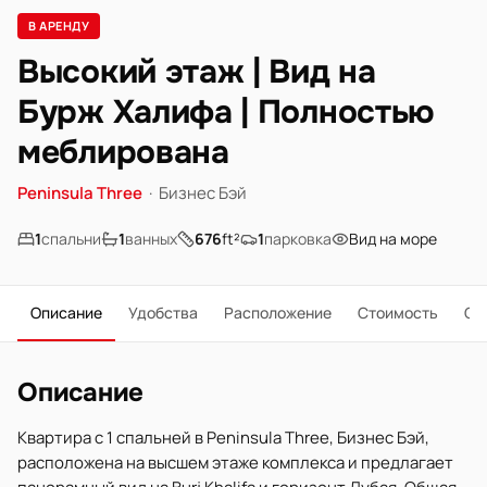
В АРЕНДУ
Высокий этаж | Вид на
Бурж Халифа | Полностью
меблирована
Peninsula Three
·
Бизнес Бэй
1
спальни
1
ванных
676
ft²
1
парковка
Вид на море
Описание
Удобства
Расположение
Стоимость
О 
Описание
Квартира с 1 спальней в Peninsula Three, Бизнес Бэй,
расположена на высшем этаже комплекса и предлагает