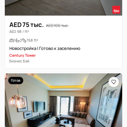
AED 75 тыс.
AED 100 тыс.
AED 98 / ft²
1
2
768 ft²
Новостройка | Готово к заселению
Century Tower
Бизнес Бэй
Готов