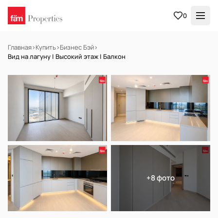
0
Главная
›
Купить
›
Бизнес Бэй
›
Вид на лагуну | Высокий этаж | Балкон
В АРЕНДУ
Готов к заселению
+8 фото