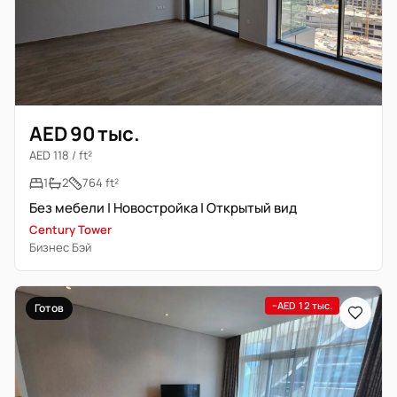
AED 90 тыс.
AED 118 / ft²
1
2
764 ft²
Без мебели | Новостройка | Открытый вид
Century Tower
Бизнес Бэй
−AED 12 тыс.
Готов