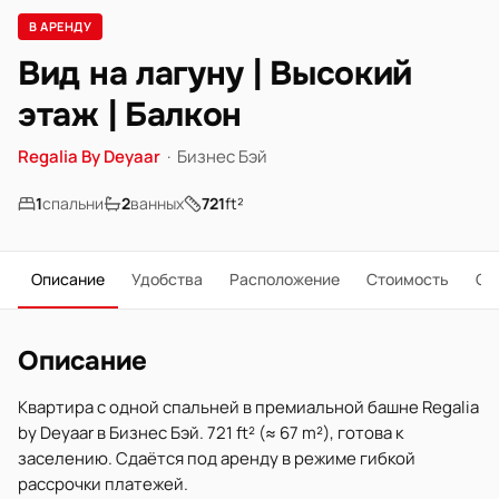
В АРЕНДУ
Вид на лагуну | Высокий
этаж | Балкон
Regalia By Deyaar
·
Бизнес Бэй
1
спальни
2
ванных
721
ft²
Описание
Удобства
Расположение
Стоимость
О 
Описание
Квартира с одной спальней в премиальной башне Regalia
by Deyaar в Бизнес Бэй. 721 ft² (≈ 67 m²), готова к
заселению. Сдаётся под аренду в режиме гибкой
рассрочки платежей.