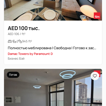
AED 100 тыс.
AED 106 / ft²
1
2
945 ft²
Полностью меблирована | Свободна | Готово к заселению
Damac Towers by Paramount D
Бизнес Бэй
Готов