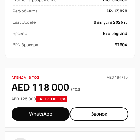
Реф объекта
AR-165828
Last Update
8 августа 2026 г.
Брокер
Eve Legrand
BRN брокера
97604
AED 164 / ft²
АРЕНДА · В ГОД
AED 118 000
/год
AED 125 000
−AED 7 000 · −6%
WhatsApp
Звонок