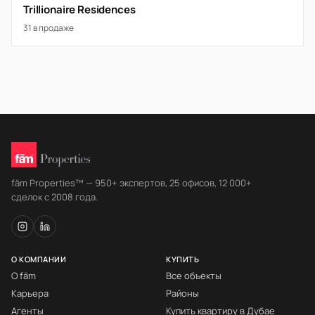
Trillionaire Residences
31 в продаже
fäm Properties™ — 950+ экспертов, 25 офисов, 12 000+
сделок с 2008 года.
О КОМПАНИИ
КУПИТЬ
О fäm
Все объекты
Карьера
Районы
Агенты
Купить квартиру в Дубае