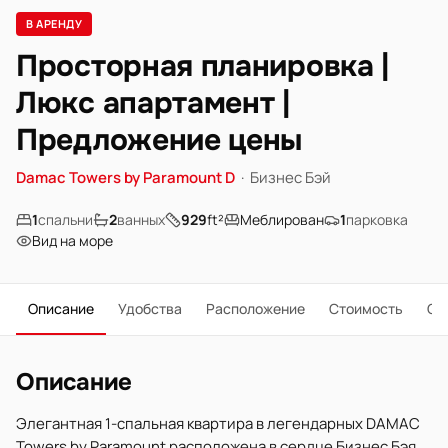
В АРЕНДУ
Просторная планировка |
Люкс апартамент |
Предложение цены
Damac Towers by Paramount D
·
Бизнес Бэй
1
спальни
2
ванных
929
ft²
Меблирован
1
парковка
Вид на море
Описание
Удобства
Расположение
Стоимость
О 
Описание
Элегантная 1-спальная квартира в легендарных DAMAC
Towers by Paramount расположена в сердце Бизнес Бэя.