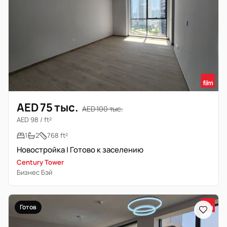
AED 75 тыс.
AED 100 тыс.
AED 98 / ft²
1
2
768 ft²
Новостройка | Готово к заселению
Century Tower
Бизнес Бэй
Готов