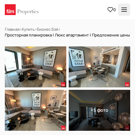
0
Главная
›
Купить
›
Бизнес Бэй
›
Просторная планировка | Люкс апартамент | Предложение цены
В АРЕНДУ
Готов к заселению
+5 фото