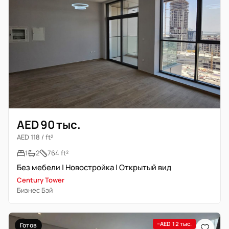
AED 90 тыс.
AED 118 / ft²
1
2
764 ft²
Без мебели | Новостройка | Открытый вид
Century Tower
Бизнес Бэй
−AED 12 тыс.
Готов