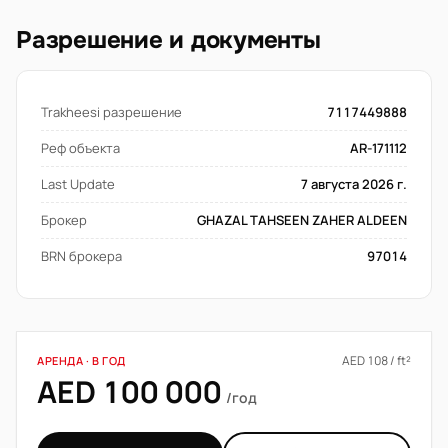
Разрешение и документы
Trakheesi разрешение
7117449888
Реф объекта
AR-171112
Last Update
7 августа 2026 г.
Брокер
GHAZAL TAHSEEN ZAHER ALDEEN
BRN брокера
97014
AED 108 / ft²
АРЕНДА · В ГОД
AED 100 000
/год