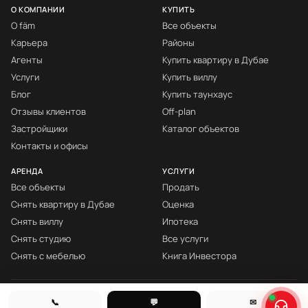
О КОМПАНИИ
КУПИТЬ
О fäm
Все объекты
Карьера
Районы
Агенты
Купить квартиру в Дубае
Услуги
Купить виллу
Блог
Купить таунхаус
Отзывы клиентов
Off-plan
Застройщики
Каталог объектов
Контакты и офисы
АРЕНДА
УСЛУГИ
Все объекты
Продать
Снять квартиру в Дубае
Оценка
Снять виллу
Ипотека
Снять студию
Все услуги
Снять с мебелью
Книга Инвестора
© fäm Properties™ · ORN 1858 · С 2008
📞
💬
✉