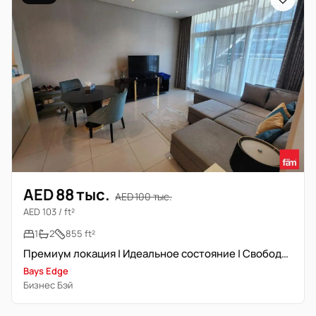
AED 88 тыс.
AED 100 тыс.
AED 103 / ft²
1
2
855 ft²
Премиум локация | Идеальное состояние | Свободна сейчас
Bays Edge
Бизнес Бэй