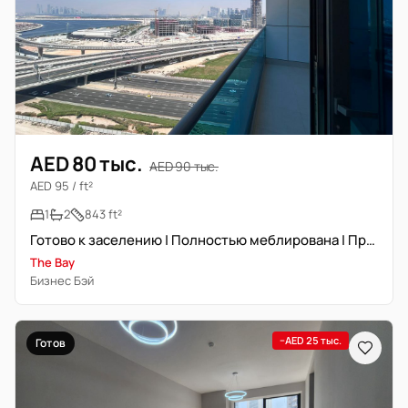
AED 80 тыс.
AED 90 тыс.
AED 95 / ft²
1
2
843 ft²
Готово к заселению | Полностью меблирована | Прайм локация
The Bay
Бизнес Бэй
−AED 25 тыс.
Готов