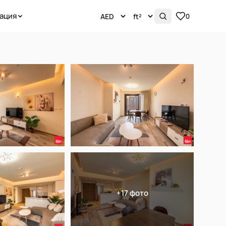
ация
0
+17 фото