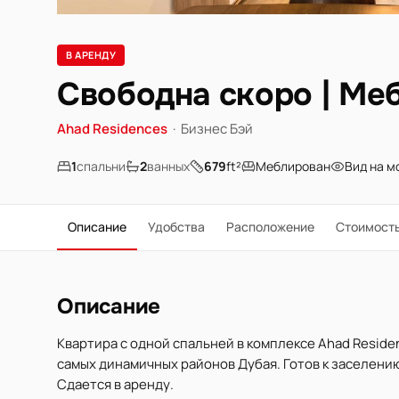
В АРЕНДУ
Свободна скоро | Меб
Ahad Residences
·
Бизнес Бэй
1
спальни
2
ванных
679
ft²
Меблирован
Вид на м
Описание
Удобства
Расположение
Стоимост
Описание
Квартира с одной спальней в комплексе Ahad Reside
самых динамичных районов Дубая. Готов к заселению
Сдается в аренду.