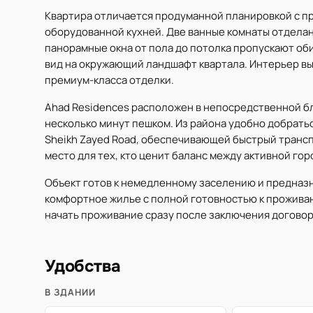
Квартира отличается продуманной планировкой с п
оборудованной кухней. Две ванные комнаты отделан
панорамные окна от пола до потолка пропускают об
вид на окружающий ландшафт квартала. Интерьер в
премиум-класса отделки.
Ahad Residences расположен в непосредственной бл
несколько минут пешком. Из района удобно добраться д
Sheikh Zayed Road, обеспечивающей быстрый трансп
место для тех, кто ценит баланс между активной го
Объект готов к немедленному заселению и предназ
комфортное жилье с полной готовностью к прожива
начать проживание сразу после заключения договор
Удобства
В ЗДАНИИ