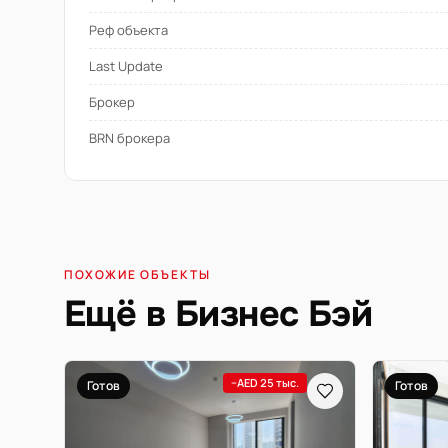
Реф объекта
Last Update
Брокер
BRN брокера
ПОХОЖИЕ ОБЪЕКТЫ
Ещё в Бизнес Бэй
−AED 25 тыс.
Готов
Готов