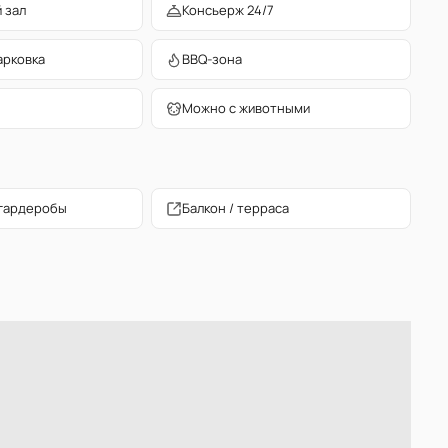
 зал
Консьерж 24/7
арковка
BBQ-зона
Можно с животными
гардеробы
Балкон / терраса