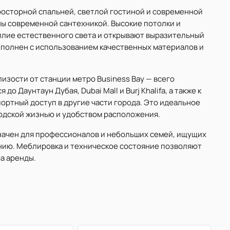
росторной спальней, светлой гостиной и современной
ы современной сантехникой. Высокие потолки и
илие естественного света и открывают выразительный
ыполнен с использованием качественных материалов и
изости от станции метро Business Bay — всего
о Даунтаун Дубая, Dubai Mall и Burj Khalifa, а также к
ортный доступ в другие части города. Это идеальное
родской жизнью и удобством расположения.
начен для профессионалов и небольших семей, ищущих
нию. Меблировка и техническое состояние позволяют
а аренды.