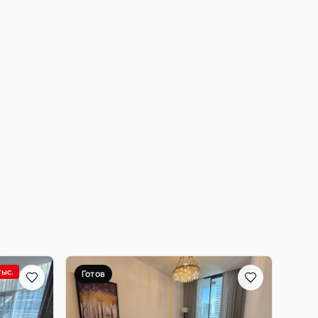
тыс.
Готов