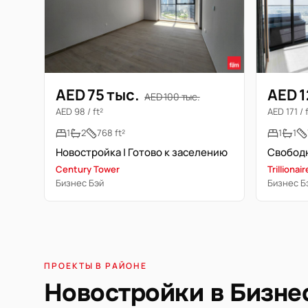
AED 75 тыс.
AED 1
AED 100 тыс.
AED 98 / ft²
AED 171 / 
1
2
768 ft²
1
1
Новостройка | Готово к заселению
Century Tower
Trilliona
Бизнес Бэй
Бизнес Б
ПРОЕКТЫ В РАЙОНЕ
Новостройки в Бизне