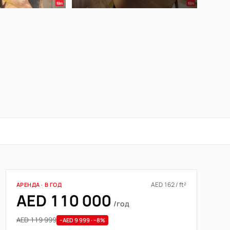
AED 162 / ft²
АРЕНДА · В ГОД
AED 110 000
/год
AED 119 999
−AED 9 999 · −8%