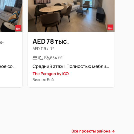
AED 78 тыс.
с.
AED 119 / ft²
1
1
654 ft²
Премиум локация | Идеальное состояние | Свободна сейчас
Средний этаж | Полностью меблирована | Готово к заселению
The Paragon by IGO
Бизнес Бэй
Все проекты района →