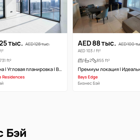
25 тыс.
AED 88 тыс.
AED 128 тыс.
AED 100 ты
ft²
AED 103 / ft²
731 ft²
1
2
855 ft²
Свободна | Угловая планировка | Высокий этаж
ire Residences
Bays Edge
эй
Бизнес Бэй
с Бэй