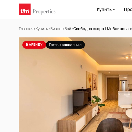
Купить
Про
Главная
›
Купить
›
Бизнес Бэй
›
Свободна скоро | Меблирована 
В АРЕНДУ
Готов к заселению