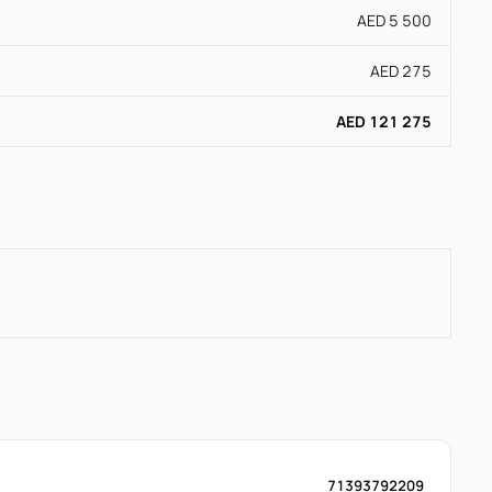
AED 5 500
AED 275
AED 121 275
71393792209