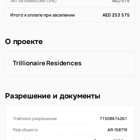
VAT на комиссию (5%)
AED 575
Итого к оплате при заселении
AED 253 575
О проекте
Trillionaire Residences
Разрешение и документы
Trakheesi разрешение
71508674261
Реф объекта
AR-158719