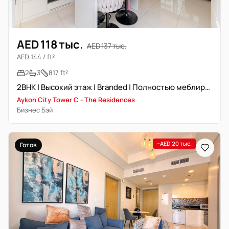
AED 118 тыс.
AED 137 тыс.
AED 144 / ft²
2
3
817 ft²
2BHK | Высокий этаж | Branded | Полностью меблирована | Office
Aykon City Tower C - The Residences
Бизнес Бэй
−AED 20 тыс.
Готов