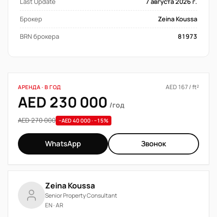
Last Update
7 августа 2026 г.
Брокер
Zeina Koussa
BRN брокера
81973
AED 167 / ft²
АРЕНДА · В ГОД
AED 230 000
/год
AED 270 000
−AED 40 000 · −15%
WhatsApp
Звонок
Zeina Koussa
Senior Property Consultant
EN · AR