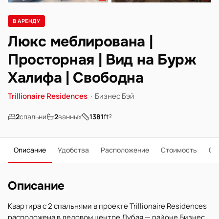
В АРЕНДУ
Люкс меблирована |
Просторная | Вид на Бурж
Халифа | Свободна
Trillionaire Residences
·
Бизнес Бэй
2
спальни
2
ванных
1381
ft²
Описание
Удобства
Расположение
Стоимость
О 
Описание
Квартира с 2 спальнями в проекте Trillionaire Residences
расположена в деловом центре Дубая — районе Бизнес