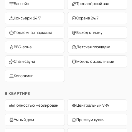
Бассейн
Тренажёрный зал
Консьерж 24/7
Охрана 24/7
Подземная парковка
Выход к пляжу
BBQ-зона
Детская площадка
Спа и сауна
Можно с животными
Коворкинг
В КВАРТИРЕ
Полностью меблирован
Центральный VRV
Умный дом
Премиум кухня