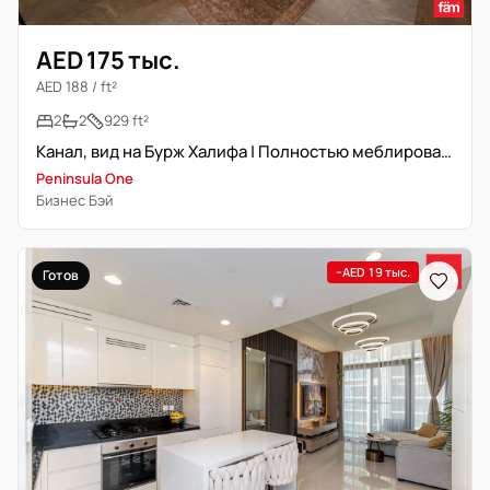
AED 175 тыс.
AED 188 / ft²
2
2
929 ft²
Канал, вид на Бурж Халифа | Полностью меблирована | Угловая планировка
Peninsula One
Бизнес Бэй
−AED 19 тыс.
Готов