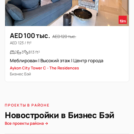
AED 100 тыс.
AED 120 тыс.
AED 123 / ft²
2
3
813 ft²
Меблирован I Высокий этаж I Центр города
Aykon City Tower C - The Residences
Бизнес Бэй
ПРОЕКТЫ В РАЙОНЕ
Новостройки в Бизнес Бэй
Все проекты района →