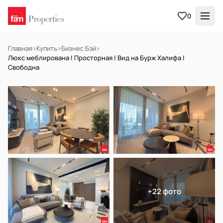
0
Главная
›
Купить
›
Бизнес Бэй
›
Люкс меблирована | Просторная | Вид на Бурж Халифа |
Свободна
В АРЕНДУ
Готов к заселению
+22 фото