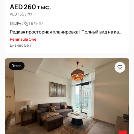
AED 260 тыс.
AED 155 / ft²
2
3
1 679 ft²
Редкая просторная планировка | Полный вид на канал | Готово к заселению
Peninsula One
Бизнес Бэй
Готов