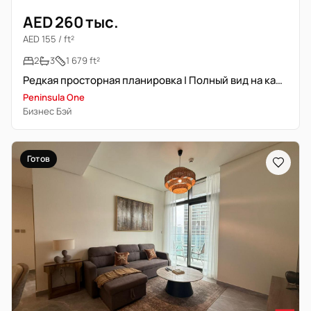
AED 260 тыс.
AED 155 / ft²
2
3
1 679 ft²
Редкая просторная планировка | Полный вид на канал | Готово к заселению
Peninsula One
Бизнес Бэй
Готов