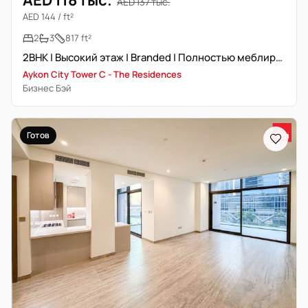
AED 118 тыс.
AED 137 тыс.
AED 144 / ft²
2
3
817 ft²
2BHK | Высокий этаж | Branded | Полностью меблирована | Office
Aykon City Tower C - The Residences
Бизнес Бэй
Готов