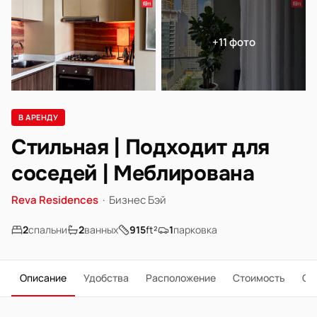
+11 фото
В АРЕНДУ
Стильная | Подходит для
соседей | Меблирована
Reva Residences
·
Бизнес Бэй
2
спальни
2
ванных
915
ft²
1
парковка
Описание
Удобства
Расположение
Стоимость
О 