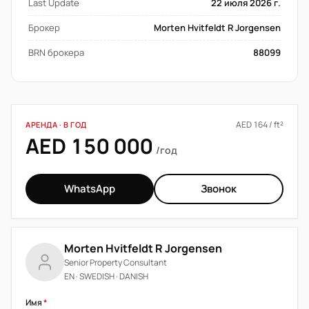
Last Update
22 июля 2026 г.
Брокер
Morten Hvitfeldt R Jorgensen
BRN брокера
88099
AED 164 / ft²
АРЕНДА · В ГОД
AED 150 000
/год
WhatsApp
Звонок
Morten Hvitfeldt R Jorgensen
Senior Property Consultant
EN · SWEDISH · DANISH
Имя
*