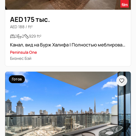
AED 175 тыс.
AED 188 / ft²
2
2
929 ft²
Канал, вид на Бурж Халифа | Полностью меблирована | Угловая планировка
Peninsula One
Бизнес Бэй
Готов