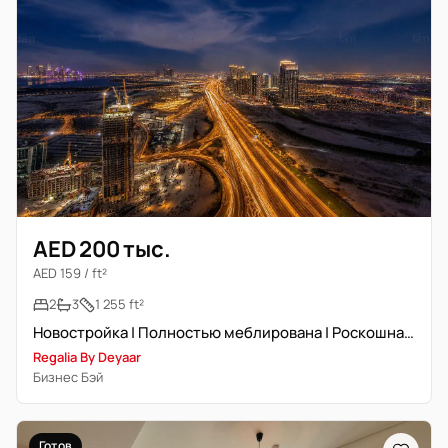
AED 200 тыс.
AED 159 / ft²
2
3
1 255 ft²
Новостройка | Полностью меблирована | Роскошная жизнь
Regalia By Deyaar
Бизнес Бэй
Готов