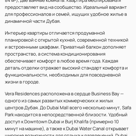
84 м²), две ванные комнаты. Квартира меблирована и
предоставляет вид на сообщество. Идеальный вариант
для профессионалов и семей, ищущих удобное жилье в
динамичной части Дубая.
Интерьер квартиры отличается продуманной
планировкой с открытой кухней, современной техникой
и встроенными шкафами. Приватный балкон дополняет
пространство, а система кондиционирования
обеспечивает комфорт в любое время года. Каждая
деталь отделки отражает высокий стандарт комфорта и
функциональности, необходимых для повседневной
жизни в городе.
Vera Residences расположена в сердце Business Bay —
одного из самых развитых коммерческих и жилых
центров Дубая. До Dubai Mall всего несколько минут, Safa
Park находится в непосредственной близости. Удобный
доступ к Downtown Dubai и Burj Khalifa (примерно 10
минут на машине), а также к Dubai Water Canal открывает
широкие возможности для отдыха и развлечений. Dubai