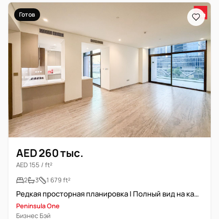
Готов
AED 260 тыс.
AED 155 / ft²
2
3
1 679 ft²
Редкая просторная планировка | Полный вид на канал | Готово к заселению
Peninsula One
Бизнес Бэй