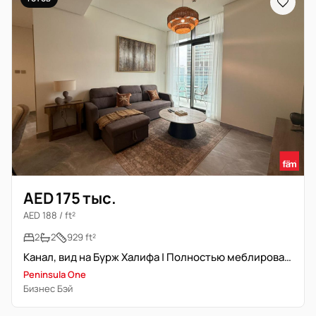
AED 175 тыс.
AED 188 / ft²
2
2
929 ft²
Канал, вид на Бурж Халифа | Полностью меблирована | Угловая планировка
Peninsula One
Бизнес Бэй