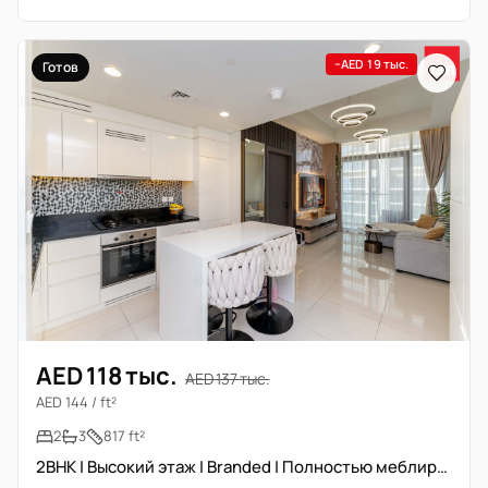
−AED 19 тыс.
Готов
AED 118 тыс.
AED 137 тыс.
AED 144 / ft²
2
3
817 ft²
2BHK | Высокий этаж | Branded | Полностью меблирована | Office