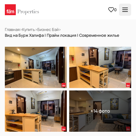
0
Главная
›
Купить
›
Бизнес Бэй
›
Вид на Бурж Халифа | Прайм локация | Современное жилье
В АРЕНДУ
Готов к заселению
+14 фото