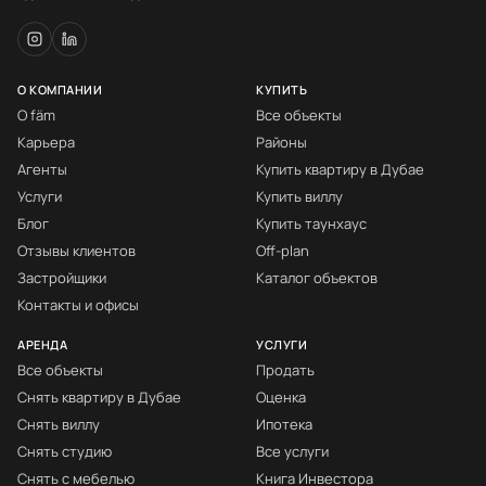
О КОМПАНИИ
КУПИТЬ
О fäm
Все объекты
Карьера
Районы
Агенты
Купить квартиру в Дубае
Услуги
Купить виллу
Блог
Купить таунхаус
Отзывы клиентов
Off-plan
Застройщики
Каталог объектов
Контакты и офисы
АРЕНДА
УСЛУГИ
Все объекты
Продать
Снять квартиру в Дубае
Оценка
Снять виллу
Ипотека
Снять студию
Все услуги
Снять с мебелью
Книга Инвестора