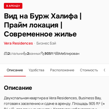
В АРЕНДУ
Вид на Бурж Халифа |
Прайм локация |
Современное жилье
Vera Residences
·
Бизнес Бэй
2
спальни
2
ванных
905
ft²
Меблирован
Описание
Удобства
Расположение
Стоимость
О 
Описание
Двухспальная квартира в Vera Residences, Business Bay,
готовая к заселению и сдаче в аренду. Площадь 905 ft² (≈