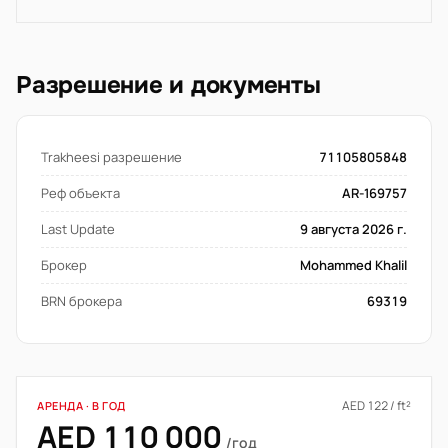
Разрешение и документы
Trakheesi разрешение
71105805848
Реф объекта
AR-169757
Last Update
9 августа 2026 г.
Брокер
Mohammed Khalil
BRN брокера
69319
AED 122 / ft²
АРЕНДА · В ГОД
AED 110 000
/год