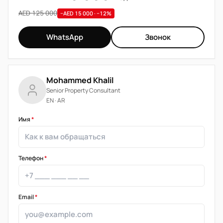
AED 125 000
−AED 15 000 · −12%
WhatsApp
Звонок
Mohammed Khalil
Senior Property Consultant
EN · AR
Имя
*
Телефон
*
Email
*