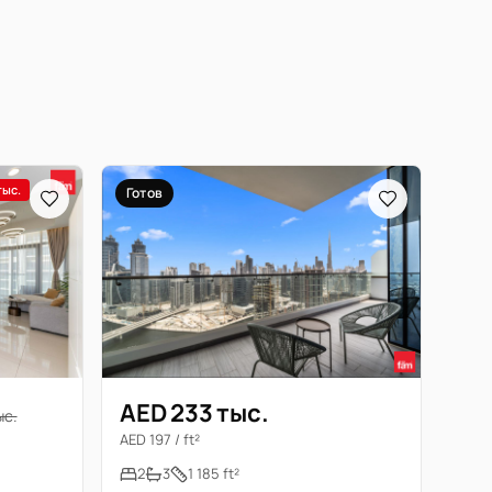
тыс.
Готов
AED 233 тыс.
ыс.
AED 197 / ft²
2
3
1 185 ft²