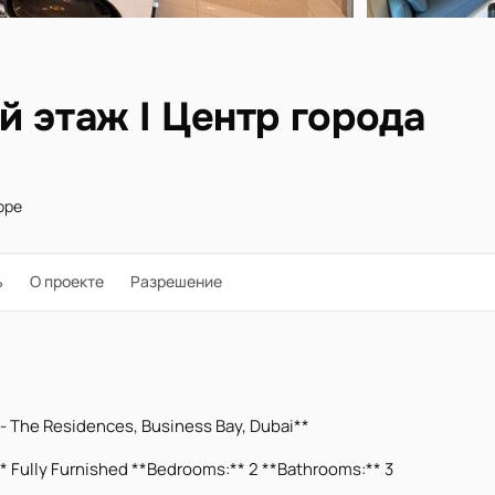
й этаж I Центр города
оре
ь
О проекте
Разрешение
- The Residences, Business Bay, Dubai**
:** Fully Furnished **Bedrooms:** 2 **Bathrooms:** 3