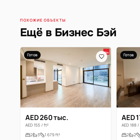
ПОХОЖИЕ ОБЪЕКТЫ
Ещё в Бизнес Бэй
Готов
Готов
AED 260 тыс.
AED 1
AED 155 / ft²
AED 188 / 
2
3
1 679 ft²
2
2