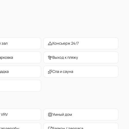
 зал
Консьерж 24/7
арковка
Выход к пляжу
щадка
Спа и сауна
 VRV
Умный дом
гардеробы
Балкон / терраса