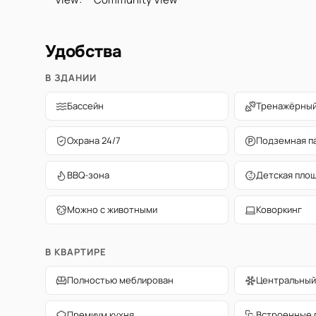
Удобства
В ЗДАНИИ
Бассейн
Тренажёрный
Охрана 24/7
Подземная п
BBQ-зона
Детская пло
Можно с животными
Коворкинг
В КВАРТИРЕ
Полностью меблирован
Центральный
Премиум кухня
Встроенные 