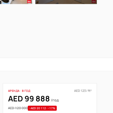
AED 123 / ft²
АРЕНДА · В ГОД
AED 99 888
/год
AED 120 000
−AED 20 112 · −17%