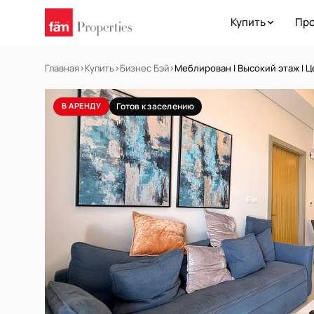
Купить
Про
Главная
›
Купить
›
Бизнес Бэй
›
Меблирован I Высокий этаж I 
В АРЕНДУ
Готов к заселению