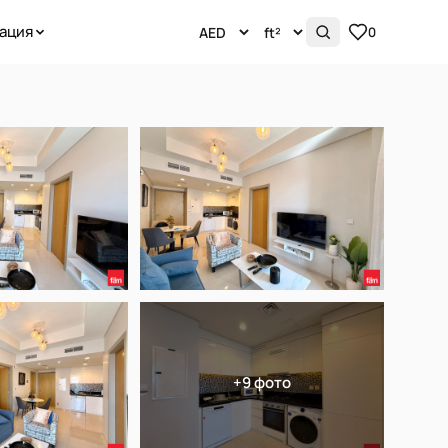
ация
0
+9 фото