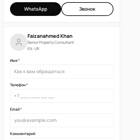
WhatsApp
Звонок
Faizanahmed Khan
Senior Property Consultant
EN · UR
Имя
*
Телефон
*
Email
*
Комментарий