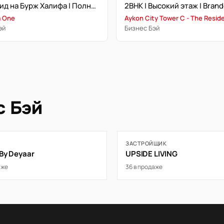
Канал, вид на Бурж Халифа | Полностью меблирована | Угловая планировка
a One
Aykon City Tower C - The Resid
эй
Бизнес Бэй
с Бэй
ЗАСТРОЙЩИК
 By Deyaar
UPSIDE LIVING
аже
36 в продаже