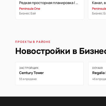
Редкая просторная планировка | Полный вид на канал | Готово к заселению
Peninsula One
Peninsul
Бизнес Бэй
Бизнес Б
ПРОЕКТЫ В РАЙОНЕ
Новостройки в Бизне
ЗАСТРОЙЩИК
DEYAAR
Century Tower
Regalia
55 в продаже
46 в прод