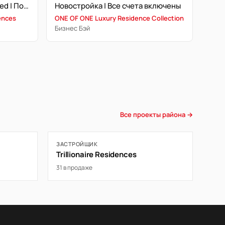
2BHK | Высокий этаж | Branded | Полностью меблирована | Office
Новостройка | Все счета включены
ences
ONE OF ONE Luxury Residence Collection
Бизнес Бэй
Все проекты района →
ЗАСТРОЙЩИК
Trillionaire Residences
31 в продаже