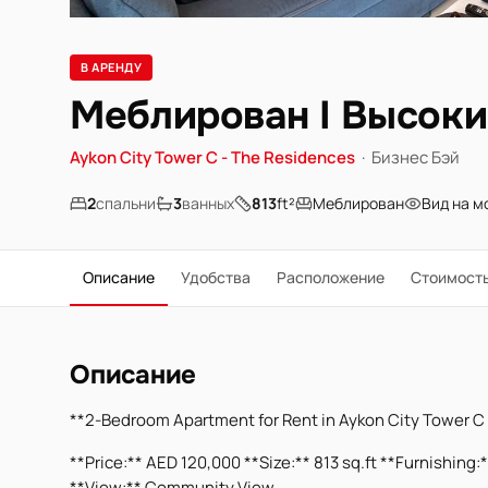
В АРЕНДУ
Меблирован I Высоки
Aykon City Tower C - The Residences
·
Бизнес Бэй
2
спальни
3
ванных
813
ft²
Меблирован
Вид на м
Описание
Удобства
Расположение
Стоимост
Описание
**2-Bedroom Apartment for Rent in Aykon City Tower C 
**Price:** AED 120,000 **Size:** 813 sq.ft **Furnishing
**View:** Community View