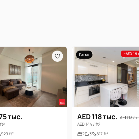
−AED 19 
Готов
75 тыс.
AED 118 тыс.
AED 137 т
ft²
AED 144 / ft²
929 ft²
2
3
817 ft²