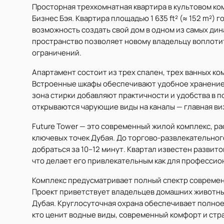
Просторная трехкомнатная квартира в культовом ко
Бизнес Бэя. Квартира площадью 1 635 ft² (≈ 152 m²)
возможность создать свой дом в одном из самых ди
пространство позволяет новому владельцу воплоти
ограничений.
Апартамент состоит из трех спален, трех ванных к
Встроенные шкафы обеспечивают удобное хранение
зона стирки добавляют практичности и удобства в 
открываются чарующие виды на каналы — главная виз
Future Tower — это современный жилой комплекс, р
ключевых точек Дубая. До торгово-развлекательного 
добраться за 10–12 минут. Квартал известен разви
что делает его привлекательным как для профессион
Комплекс предусматривает полный спектр современ
Проект приветствует владельцев домашних животны
Дубая. Круглосуточная охрана обеспечивает полное 
кто ценит водные виды, современный комфорт и стр