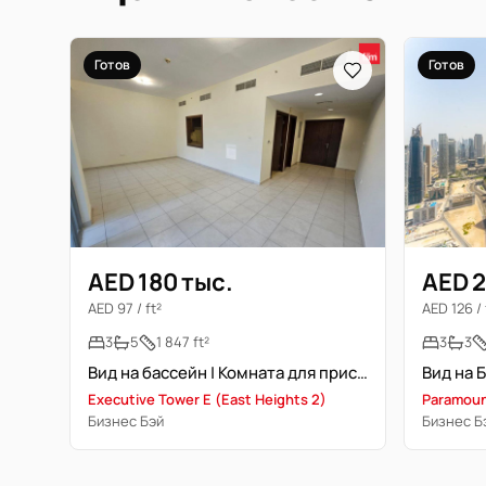
Готов
Готов
AED 180 тыс.
AED 2
AED 97 / ft²
AED 126 / 
3
5
1 847 ft²
3
3
Вид на бассейн | Комната для прислуги | Как новое | Низкий этаж
Executive Tower E (East Heights 2)
Paramoun
Бизнес Бэй
Бизнес Б