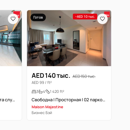
−AED 10 тыс.
Готов
AED 140 тыс.
AED 150 тыс.
AED 99 / ft²
3
4
1 420 ft²
Люкс 3-комнатный + комната служанки | Вид на канал | Pagani
Свободна | Просторная | 02 парковочных места
Maison Majestine
Бизнес Бэй