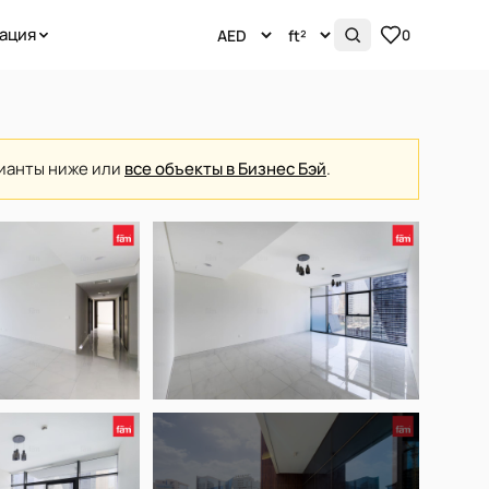
ация
0
рианты ниже или
все объекты в Бизнес Бэй
.