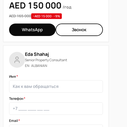
AED 150 000
/год
AED 165 000
−AED 15 000 · −9%
WhatsApp
Звонок
Eda Shahaj
Senior Property Consultant
EN · ALBANIAN
Имя
*
Телефон
*
Email
*