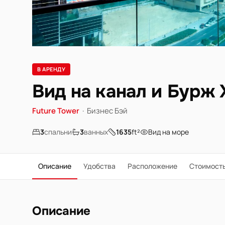
В АРЕНДУ
Вид на канал и Бурж 
Future Tower
·
Бизнес Бэй
3
спальни
3
ванных
1635
ft²
Вид на море
Описание
Удобства
Расположение
Стоимост
Описание