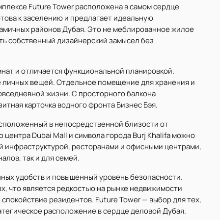
мплексе Future Tower расположена в самом сердце
 готова к заселению и предлагает идеальную
намичных районов Дубая. Это не меблированное жилое
ть собственный дизайнерский замысел без
омнат и отличается функциональной планировкой.
 личных вещей. Отдельное помещение для хранения и
повседневной жизни. С просторного балкона
итная карточка водного фронта Бизнес Бэя.
асположенный в непосредственной близости от
центра Dubai Mall и символа города Burj Khalifa можно
той инфраструктурой, ресторанами и офисными центрами,
алов, так и для семей.
ных удобств и повышенный уровень безопасности.
х, что является редкостью на рынке недвижимости
спокойствие резидентов. Future Tower — выбор для тех,
атегическое расположение в сердце деловой Дубая.