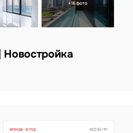
+16 фото
| Новостройка
AED 92 / ft²
АРЕНДА · В ГОД