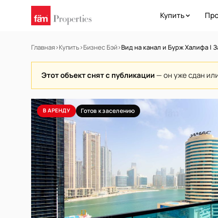
Купить
Про
Главная
›
Купить
›
Бизнес Бэй
›
Вид на канал и Бурж Халифа | 
Этот объект снят с публикации
— он уже сдан ил
В АРЕНДУ
Готов к заселению