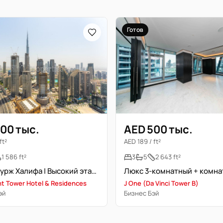
Готов
00 тыс.
AED 500 тыс.
ft²
AED 189 / ft²
1 586 ft²
3
5
2 643 ft²
Вид на Бурж Халифа | Высокий этаж | Свободна
t Tower Hotel & Residences
J One (Da Vinci Tower B)
эй
Бизнес Бэй