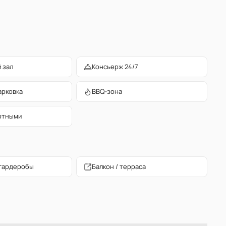
 зал
Консьерж 24/7
арковка
BBQ-зона
отными
гардеробы
Балкон / терраса