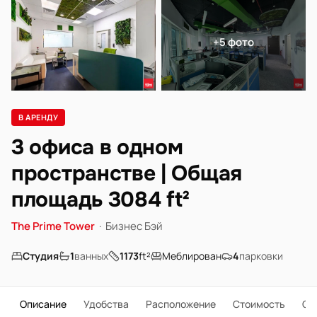
+5 фото
В АРЕНДУ
3 офиса в одном
пространстве | Общая
площадь 3084 ft²
The Prime Tower
·
Бизнес Бэй
Студия
1
ванных
1173
ft²
Меблирован
4
парковки
Описание
Удобства
Расположение
Стоимость
О 