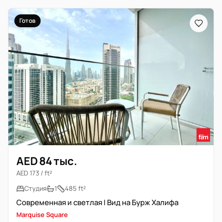
Готов
AED 84 тыс.
AED 173 / ft²
Студия
1
485 ft²
Современная и светлая | Вид на Бурж Халифа
Marquise Square