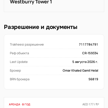
Westburry Tower 1
Разрешение и документы
Trakheesi разрешение
7117784791
Реф объекта
CR-159334
Last Update
5 августа 2026 г.
Брокер
Omar Khaled Gamil Helal
BRN брокера
56819
AED 177 / ft²
АРЕНДА · В ГОД