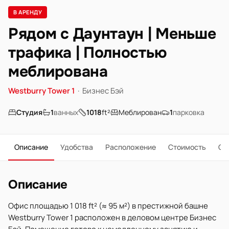
В АРЕНДУ
Рядом с Даунтаун | Меньше
трафика | Полностью
меблирована
Westburry Tower 1
·
Бизнес Бэй
Студия
1
ванных
1018
ft²
Меблирован
1
парковка
Описание
Удобства
Расположение
Стоимость
О 
Описание
Офис площадью 1 018 ft² (≈ 95 м²) в престижной башне
Westburry Tower 1 расположен в деловом центре Бизнес