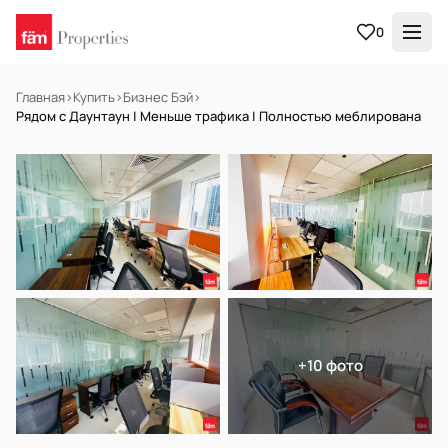
0
Главная
›
Купить
›
Бизнес Бэй
›
Рядом с Даунтаун | Меньше трафика | Полностью меблирована
В АРЕНДУ
Готов к заселению
+10 фото