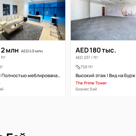
,2 млн
AED 180 тыс.
AED 1,3 млн
 ft²
AED 237 / ft²
t²
758 ft²
Класс А | Полностью меблирована | Свободна | Премиум локация
Высокий этаж | Вид на Бур
s
The Prime Tower
эй
Бизнес Бэй