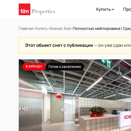
Купить
Про
Главная
›
Купить
›
Бизнес Бэй
›
Полностью меблирована | Сре
Этот объект снят с публикации
— он уже сдан ил
В АРЕНДУ
Готов к заселению