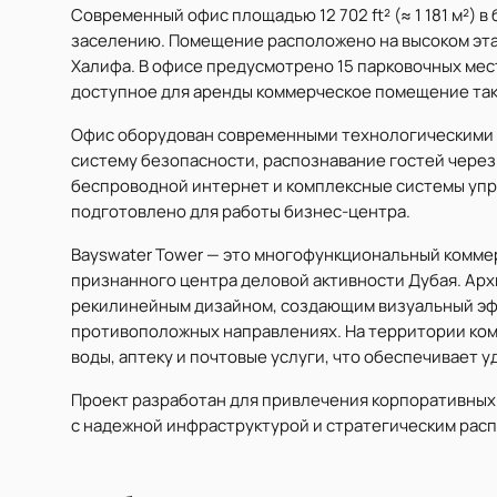
Современный офис площадью 12 702 ft² (≈ 1 181 м²) в
заселению. Помещение расположено на высоком эта
Халифа. В офисе предусмотрено 15 парковочных мес
доступное для аренды коммерческое помещение так
Офис оборудован современными технологическими 
систему безопасности, распознавание гостей чере
беспроводной интернет и комплексные системы уп
подготовлено для работы бизнес-центра.
Bayswater Tower — это многофункциональный коммер
признанного центра деловой активности Дубая. Арх
рекилинейным дизайном, создающим визуальный эф
противоположных направлениях. На территории ком
воды, аптеку и почтовые услуги, что обеспечивает 
Проект разработан для привлечения корпоративных
с надежной инфраструктурой и стратегическим рас