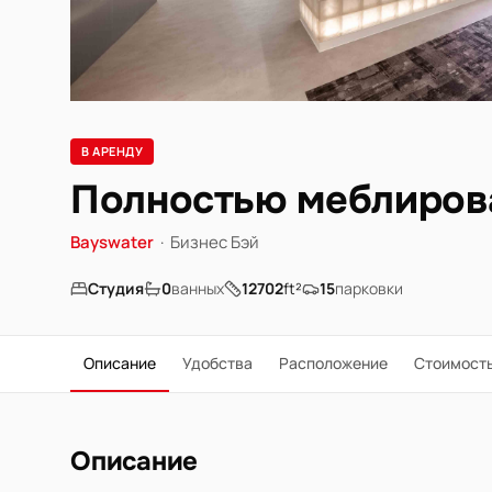
В АРЕНДУ
Полностью меблирова
Bayswater
·
Бизнес Бэй
Студия
0
ванных
12702
ft²
15
парковки
Описание
Удобства
Расположение
Стоимост
Описание