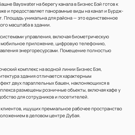
 башне Bayswater на берегу канала в Бизнес Бэй готов к
же и предоставляет панорамные виды на канал и Бурдж-
т. Площадь уникальна для района — это единственное
ого масштаба в здании.
системами управления, включая биометрическую
з мобильное приложение, цифровую телефонию,
равления энергоресурсами. Помещение полностью
ческий комплекс на водной линии Бизнес Бэя,
итектура здания отличается характерным
фект двух параллельных башен, наклоняющихся в
плекса размещены розничные объекты, включая кафе у
удобство для сотрудников и посетителей.
 клиентов, ищущих премиальное рабочее пространство
положением в деловом центре Дубая.