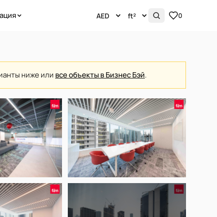
ация
0
рианты ниже или
все объекты в Бизнес Бэй
.