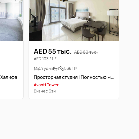
AED 55 тыс.
AED 60 тыс.
AED 103 / ft²
Студия
1
536 ft²
ж Халифа
Просторная студия | Полностью меблирована | Свободна
Avanti Tower
Бизнес Бэй