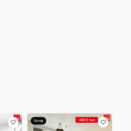
−AED 5 тыс.
Готов