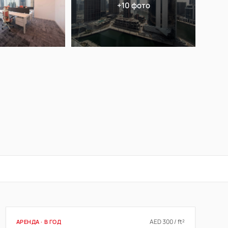
+10 фото
AED 300 / ft²
АРЕНДА · В ГОД