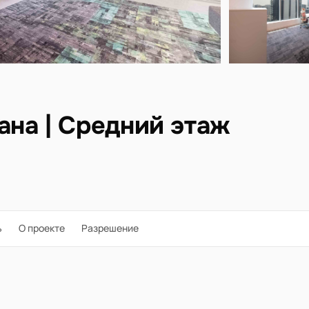
на | Средний этаж
ь
О проекте
Разрешение