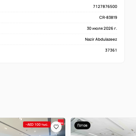
7127876500
CR-83819
30 июля 2026 г.
Nazir Abdulazeez
37361
−AED 100 тыс.
Готов