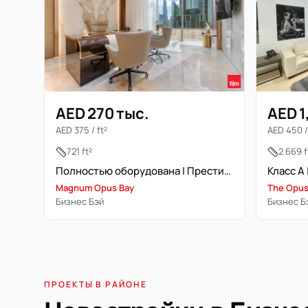
AED 270 тыс.
AED 1
AED 375 / ft²
AED 450 /
721 ft²
2 669 f
Полностью оборудована | Престижное местоположение | Свободна
Magnum Opus Bay
The Opu
Бизнес Бэй
Бизнес Б
ПРОЕКТЫ В РАЙОНЕ