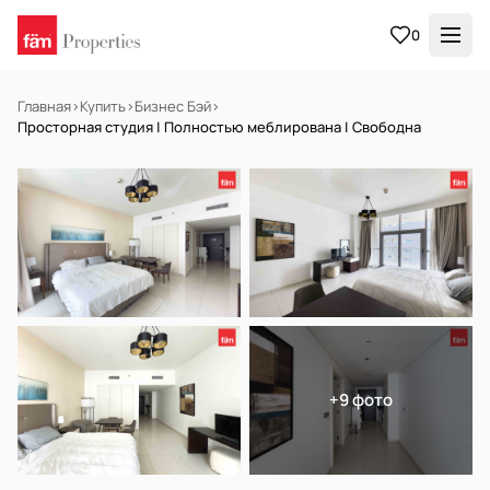
0
Главная
›
Купить
›
Бизнес Бэй
›
Просторная студия | Полностью меблирована | Свободна
В АРЕНДУ
Готов к заселению
+9 фото