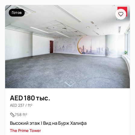
Готов
AED 180 тыс.
AED 237 / ft²
758 ft²
Высокий этаж | Вид на Бурж Халифа
The Prime Tower