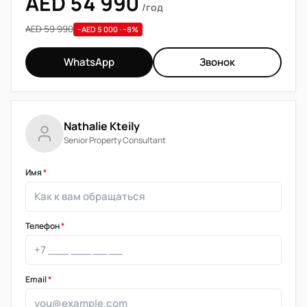
AED 54 990
/год
AED 59 990
−AED 5 000 · −8%
WhatsApp
Звонок
Nathalie Kteily
Senior Property Consultant
Имя
*
Телефон
*
Email
*