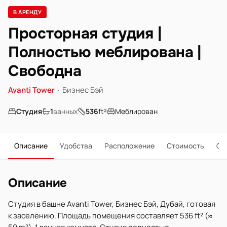
В АРЕНДУ
Просторная студия |
Полностью меблирована |
Свободна
Avanti Tower
·
Бизнес Бэй
Студия
1
ванных
536
ft²
Меблирован
Описание
Удобства
Расположение
Стоимость
О 
Описание
Студия в башне Avanti Tower, Бизнес Бэй, Дубай, готовая
к заселению. Площадь помещения составляет 536 ft² (≈