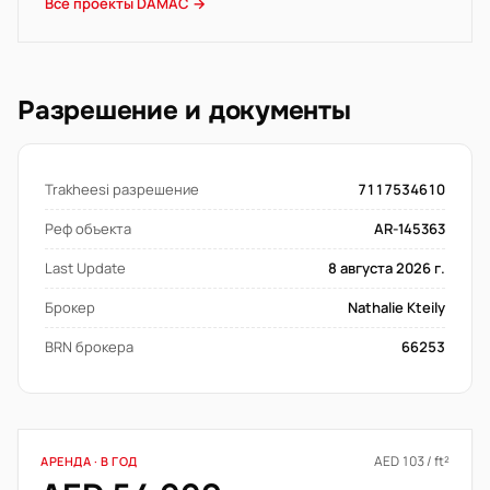
Все проекты DAMAC →
Разрешение и документы
Trakheesi разрешение
7117534610
Реф объекта
AR-145363
Last Update
8 августа 2026 г.
Брокер
Nathalie Kteily
BRN брокера
66253
AED 103 / ft²
АРЕНДА · В ГОД