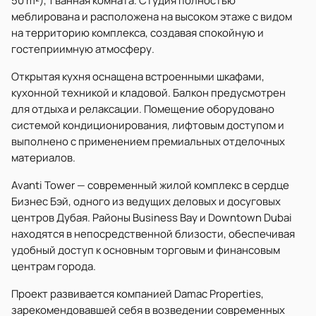
50 m²), 1 ванная комната. Студия полностью
меблирована и расположена на высоком этаже с видом
на территорию комплекса, создавая спокойную и
гостеприимную атмосферу.
Открытая кухня оснащена встроенными шкафами,
кухонной техникой и кладовой. Балкон предусмотрен
для отдыха и релаксации. Помещение оборудовано
системой кондиционирования, лифтовым доступом и
выполнено с применением премиальных отделочных
материалов.
Avanti Tower — современный жилой комплекс в сердце
Бизнес Бэй, одного из ведущих деловых и досуговых
центров Дубая. Районы Business Bay и Downtown Dubai
находятся в непосредственной близости, обеспечивая
удобный доступ к основным торговым и финансовым
центрам города.
Проект развивается компанией Damac Properties,
зарекомендовавшей себя в возведении современных