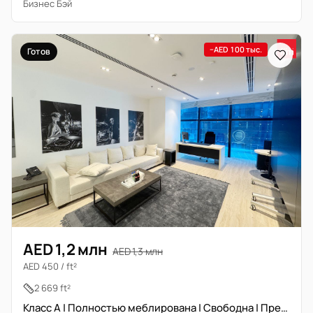
Бизнес Бэй
−AED 100 тыс.
Готов
AED 1,2 млн
AED 1,3 млн
AED 450 / ft²
2 669 ft²
Класс А | Полностью меблирована | Свободна | Премиум локация