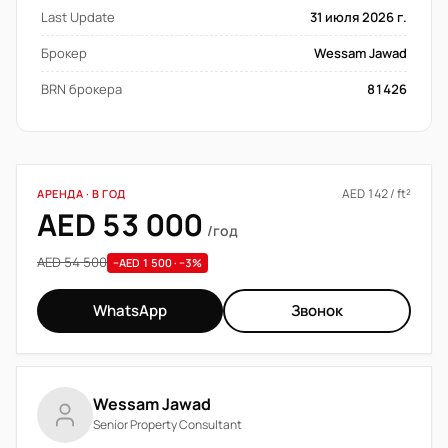
Last Update
31 июля 2026 г.
Брокер
Wessam Jawad
BRN брокера
81426
AED 142 / ft²
АРЕНДА · В ГОД
AED 53 000
/год
AED 54 500
−AED 1 500 · −3%
WhatsApp
Звонок
Wessam Jawad
Senior Property Consultant