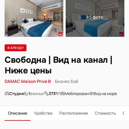
+5 фото
В АРЕНДУ
Свободна | Вид на канал |
Ниже цены
DAMAC Maison Prive B
·
Бизнес Бэй
Студия
1
ванных
373
ft²
Меблирован
Вид на море
Описание
Удобства
Расположение
Стоимость
О 