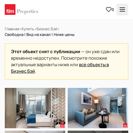
0
Главная
›
Купить
›
Бизнес Бэй
›
Свободна | Вид на канал | Ниже цены
Этот объект снят с публикации
— он уже сдан или
временно недоступен. Посмотрите похожие
актуальные варианты ниже или
все объекты в
Бизнес Бэй
.
В АРЕНДУ
Готов к заселению