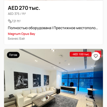
AED 270 тыс.
AED 375 / ft²
721 ft²
Полностью оборудована | Престижное местоположение | Свободна
Magnum Opus Bay
Бизнес Бэй
−AED 100 тыс.
Готов