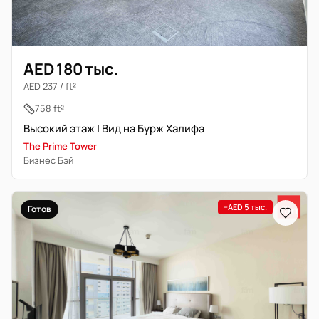
AED 180 тыс.
AED 237 / ft²
758 ft²
Высокий этаж | Вид на Бурж Халифа
The Prime Tower
Бизнес Бэй
−AED 5 тыс.
Готов