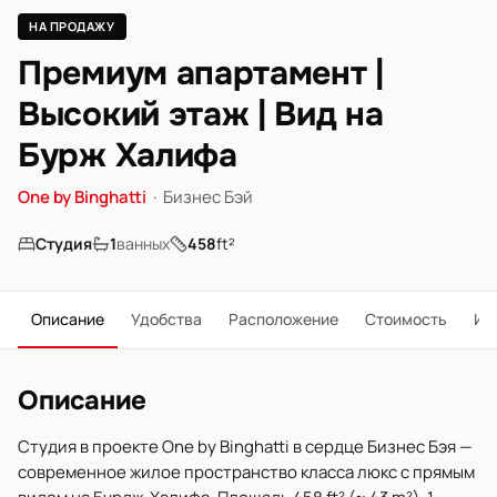
НА ПРОДАЖУ
Премиум апартамент |
Высокий этаж | Вид на
Бурж Халифа
One by Binghatti
·
Бизнес Бэй
Студия
1
ванных
458
ft²
Описание
Удобства
Расположение
Стоимость
Ип
Описание
Студия в проекте One by Binghatti в сердце Бизнес Бэя —
современное жилое пространство класса люкс с прямым