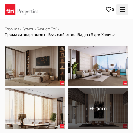
0
Главная
›
Купить
›
Бизнес Бэй
›
Премиум апартамент | Высокий этаж | Вид на Бурж Халифа
НА ПРОДАЖУ
Off-plan
+5 фото