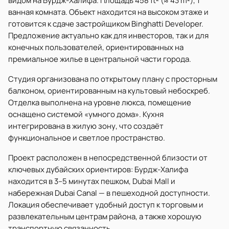
видом на Бурдж-Халифа. Площадь 458 ft² (≈ 43 m²), 1
ванная комната. Объект находится на высоком этаже и
готовится к сдаче застройщиком Binghatti Developer.
Предложение актуально как для инвесторов, так и для
конечных пользователей, ориентированных на
премиальное жилье в центральной части города.
Студия организована по открытому плану с просторным
балконом, ориентированным на культовый небоскреб.
Отделка выполнена на уровне люкса, помещение
оснащено системой «умного дома». Кухня
интегрирована в жилую зону, что создаёт
функциональное и светлое пространство.
Проект расположен в непосредственной близости от
ключевых дубайских ориентиров: Бурдж-Халифа
находится в 3–5 минутах пешком, Dubai Mall и
набережная Dubai Canal — в пешеходной доступности.
Локация обеспечивает удобный доступ к торговым и
развлекательным центрам района, а также хорошую
транспортную связанность.