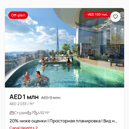
−AED 100 тыс.
Off-plan
AED 1 млн
AED 1,1 млн
AED 2 033 / ft²
Студия
1
492 ft²
20% ниже оценки | Просторная планировка | Вид на канал
Canal Heights 2